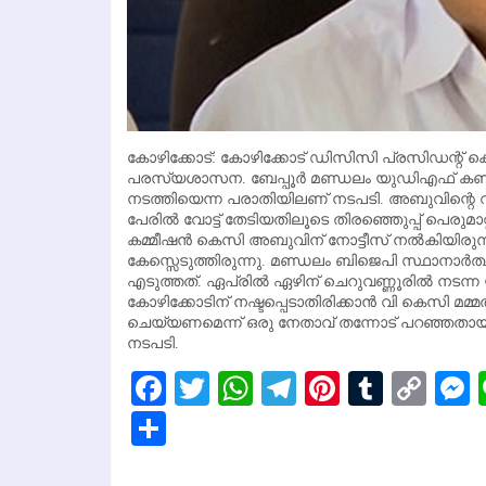
കോഴിക്കോട്: കോഴിക്കോട് ഡിസിസി പ്രസിഡന്റ് കെ 
പരസ്യശാസന. ബേപ്പൂര്‍ മണ്ഡലം യുഡിഎഫ് കണ്‍വ
നടത്തിയെന്ന പരാതിയിലണ് നടപടി. അബുവിന്റെ വിശ
പേരില്‍ വോട്ട് തേടിയതിലൂടെ തിരഞ്ഞെുപ്പ് പെരുമാറ്റച
കമ്മീഷന്‍ കെസി അബുവിന് നോട്ടീസ് നല്‍കിയിരു
കേസ്സെടുത്തിരുന്നു. മണ്ഡലം ബിജെപി സ്ഥാനാര്
എടുത്തത്. ഏപ്രില്‍ ഏഴിന് ചെറുവണ്ണൂരില്‍ നട
കോഴിക്കോടിന് നഷ്ടപ്പെടാതിരിക്കാന്‍ വി കെസി മ
ചെയ്യണമെന്ന് ഒരു നേതാവ് തന്നോട് പറഞ്ഞതായി
നടപടി.
Facebook
Twitter
WhatsApp
Telegram
Pinterest
Tumbl
Cop
Lin
Share