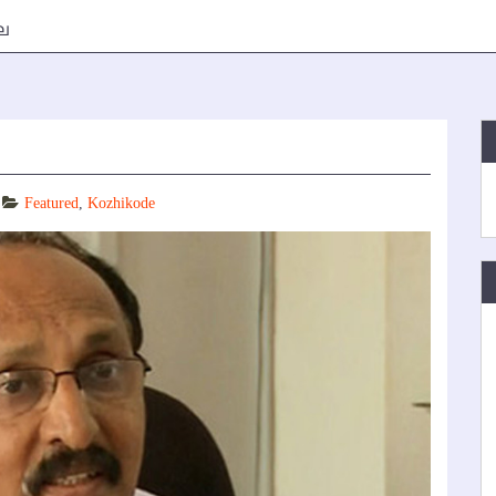
ല
Featured
,
Kozhikode