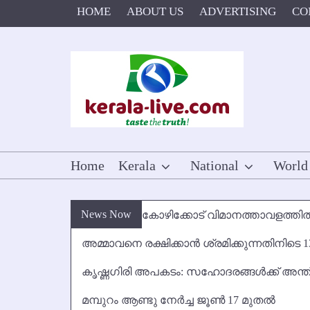
Skip
HOME
ABOUT US
ADVERTISING
CO
to
content
Home
Kerala
National
World
News Now
കോഴിക്കോട് വിമാനത്താവളത്തില്‍
അമ്മാവനെ രക്ഷിക്കാന്‍ ശ്രമിക്കുന്നതിനിടെ 1
കൃഷ്ണഗിരി അപകടം: സഹോദരങ്ങള്‍ക്ക് അന്ത
മമ്പുറം ആണ്ടു നേര്‍ച്ച ജൂണ്‍ 17 മുതല്‍