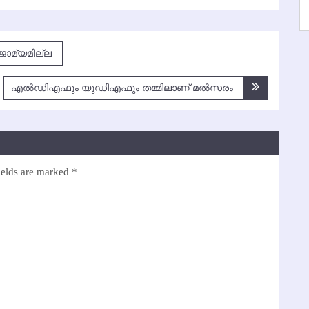
 ജാമ്യമില്ല
എല്‍ഡിഎഫും യുഡിഎഫും തമ്മിലാണ് മല്‍സരം
ields are marked
*