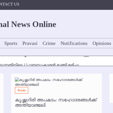
NTACT US
Sports
Pravasi
Crime
Notifications
Opinions
കുന്നതിനിടെ 13 വയസുകാരന്‍ മുങ്ങി മരിച്ചു
ള്‍ക്ക് അന്ത്യാഞ്ജലി
7 മുതല്‍
Kerala
ോകള്‍ക്ക് ഇല്ല
കൃഷ്ണഗിരി അപകടം: സഹോദരങ്ങള്‍ക്ക്
്‍ അനധികൃത പാര്‍ക്കിംഗ് പിരിവ് : പരാതി തള്ളി
അന്ത്യാഞ്ജലി