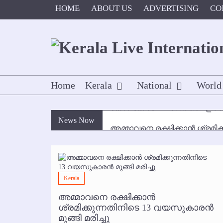
Skip
HOME
ABOUT US
ADVERTISING
CO
to
content
Home
Kerala
National
World
News Now
അമ്മാവനെ രക്ഷിക്കാന്‍ ശ്രമിക്
കൃഷ്ണഗിരി അപകടം: സഹോദരങ്ങ
മമ്പുറം ആണ്ടു നേര്‍ച്ച ജൂണ്‍ 1
Kerala
ഇനി രമേശ് പിഷാരടി സ്റ്റേജ് ഷ
്‍
അമ്മാവനെ രക്ഷിക്കാന്‍
കോഴിക്കോട് വിമാനത്താവളത്തില
 പരാതി
ശ്രമിക്കുന്നതിനിടെ 13 വയസുകാരന്‍
മുങ്ങി മരിച്ചു