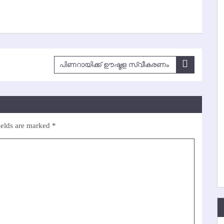
പിണറായിക്ക് ഊഷ്മള സ്വീകരണം
ields are marked
*