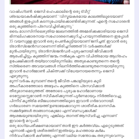
വാഷിംഗ്ടണ്‍: ജെസി ഹെപലാലിന്റെ ഒരു ട്വീറ്റ്
ശ്രദ്ധയാകര്‍ഷിക്കുകയാണ്. ‘വിസ്മയകരമായ കാലത്തിലൂടെയാണ്
ഞങ്ങള്‍ ഇപ്പോള്‍ കടന്നുപോയിക്കൊണ്ടിരിക്കുന്നത്. എന്റെ സഹോദരന്‍
ഒരു കുഞ്ഞിനെ പ്രസവിച്ചിരിക്കുന്നു.’
ടൈം മാഗസിനിലെഴുതിയ ലേഖനത്തില്‍ അമേരിക്കക്കാരിയായ ജെസി
ഭിന്നലിംഗക്കാരനായ സഹോദരനെക്കുറിച്ച് പറയുന്നതിങ്ങനെ ഇപ്പോള്‍
35 വയസുള്ള ഇവാന്‍ ഒരു പെണ്‍കുട്ടിയായാണ് ജനിച്ചത്. ഇവാന്‍ ഒരു
ട്രാന്‍സ്‌ജെന്‍സറാണെന്ന് തിരിച്ചറിഞ്ഞത് 16 വര്‍ഷങ്ങള്‍ക്ക്
മുന്‍പായിരുന്നു. ട്രാന്‍സ്‌ജെന്‍ഡര്‍ പുരുഷനായി ജീവിക്കാന്‍
ആരംഭിച്ചിട്ടും കുഞ്ഞിന് ജന്മം നല്‍കുക എന്ന വിചിത്രമായ ആഗ്രഹം
ഉപേക്ഷിക്കാന്‍ തയ്യാറായിരുന്നില്ല. അതുകൊണ്ടുതന്നെ തന്റെ
സ്‌ത്രൈണ അവയവങ്ങള്‍ നിലനിര്‍ത്തിക്കൊണ്ടുതന്നെയായിരുന്നു
ഇവാന്‍ ഹോര്‍മോണ്‍ ചികിത്സക്ക് വിധേയനായതെന്നും ജെസി
എഴുതുന്നു.
മൂന്ന് വര്‍ഷം മുമ്പാണ് തന്റെ ജീവിത പങ്കാളിയുടെ കൂടി
അംഗീകാരത്തോടെ അദ്ദേഹം കുഞ്ഞിനെ പ്രസവിക്കാന്‍
തീരുമാനമെടുത്തത്. അതോടെ പുരുഷ ഹോര്‍മാണായ
ടെസ്റ്റോസ്റ്റെറോണ്‍ സ്വീകരിക്കുന്നത് പൂര്‍ണമായും നിര്‍ത്തിവെച്ചു.
പിന്നീട് കൃത്രിമ ബീജധാരണത്തിലൂടെ ഇവാന്‍ ഗര്‍ഭവാനായി.
ഗര്‍ഭധാരണ സമയത്ത് ഉണ്ടായേക്കാവുന്ന ശാരീരിക മാനസിക
സമ്മര്‍ദ്ദങ്ങള്‍ താങ്ങാനാകുമോ എന്ന് ബന്ധുക്കള്‍ക്ക്
ആശങ്കയുണ്ടായിരുന്നു. എങ്കിലും താനത് ആസ്വദിച്ചു എന്നാണ്
ഇവാന്റെ മറുപടി.
ഒരു ഭാഗ്യപരീക്ഷണമായാണ് താന്‍ ഈ കര്‍ത്തവ്യം ഏറ്റെടുത്തത്.
എന്നാല്‍ എന്റെ ശരീരത്തിന് ഇത്രയും മഹത്തായ കര്‍മം
നിര്‍വഹിക്കാന്‍ കഴിഞ്ഞു എന്നത് വലിയ സന്തോഷം തരുന്നുവെന്നും