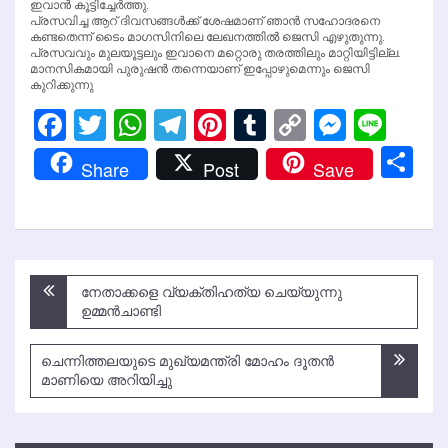
ഇവാന്‍ കൂട്ടിച്ചേര്‍ത്തു.
പ്രസവിച്ച ആറ് ദിവസങ്ങള്‍ക്ക് ശേഷമാണ് ഞാന്‍ സഹോദരനെ
കണ്ടതെന്ന് ടൈം മാഗസിനിലെ ലേഖനത്തില്‍ ജെസി എഴുതുന്നു.
പ്രസവവും മുലയൂട്ടലും ഇവാനെ മറ്റൊരു തരത്തിലും മാറ്റിയിട്ടില്ല.
മാനസികമായി പുരുഷന്‍ തന്നെയാണ് ഇപ്പോഴുമെന്നും ജെസി
കുറിക്കുന്നു
Facebook
Twitter
WhatsApp
Telegram
Pinterest
Tumblr
Copy
Messen
Line
Link
Sh
Share
Post
Save
Post
നേതാക്കളെ വ്യക്തിഹത്യ ചെയ്യുന്നു
navigation
ഉമ്മന്‍ചാണ്ടി
ചെന്നിത്തലയുടെ മുഖ്യമന്ത്രി മോഹം ദൂതന്‍
മാണിയെ അറിയിച്ചു