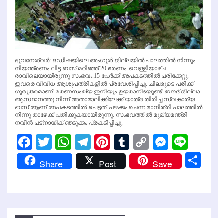
ഭുവനേശ്വര്‍: ഒഡിഷയിലെ അംഗൂള്‍ ജില്ലയില്‍ പാലത്തില്‍ നിന്നും
നിയന്ത്രണം വിട്ട ബസ് മറിഞ്ഞ് 20 മരണം. വെള്ളിയാഴ്ച
രാവിലെയായിരുന്നു സംഭവം.15 പേര്‍ക്ക് അപകടത്തില്‍ പരിക്കേറ്റു.
ഇവരെ വിവിധ ആശുപത്രികളില്‍ പ്രവേശിപ്പിച്ചു. ചിലരുടെ പരിക്ക്
ഗുരുതരമാണ്. മരണസംഖ്യ ഇനിയും ഉയരാനിടയുണ്ട്. ബൗദ് ജില്ലാ
ആസ്ഥാനത്തു നിന്ന് അതാമാലിക്കിലേക്ക് യാത്ര തിരിച്ച സ്വകാര്യ
ബസ് ആണ് അപകടത്തില്‍ പെട്ടത്. പഴക്കം ചെന്ന മാനിത്രി പാലത്തില്‍
നിന്നു താഴേക്ക് പതിക്കുകയായിരുന്നു. സംഭവത്തില്‍ മുഖ്യമന്ത്രി
നവീന്‍ പട്‌നായിക് ഞടുക്കം പ്രകടിപ്പിച്ചു.
Facebook
Twitter
WhatsApp
Telegram
Pinterest
Tumblr
Copy
Messen
Line
Link
Sh
Share
Post
Save