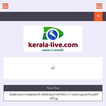
Skip
to
content
Search
News Now
അമ്മാവനെ രക്ഷിക്കാന്‍ ശ്രമിക്കുന്നതിനിടെ 13 വയസുകാരന്‍ മുങ്ങി
മരിച്ചു
കൃഷ്ണഗിരി അപകടം: സഹോദരങ്ങള്‍ക്ക് അന്ത്യാഞ്ജലി