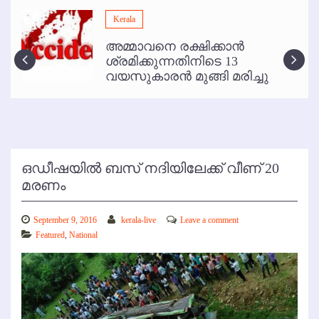
മമ്പുറം ആണ്ടു നേര്‍ച്ച ജൂണ്‍ 17 മുതല്‍
Kerala
ഇനി രമേശ് പിഷാരടി സ്റ്റേജ് ഷോകള്‍ക്ക് ഇല്ല
അമ്മാവനെ രക്ഷിക്കാന്‍
കോഴിക്കോട് വിമാനത്താവളത്തില്‍ അനധികൃത പാര്‍ക്കിംഗ് പിരിവ് :
ശ്രമിക്കുന്നതിനിടെ 13
പരാതി തള്ളി
വയസുകാരന്‍ മുങ്ങി മരിച്ചു
ഒഡീഷയില്‍ ബസ് നദിയിലേക്ക് വീണ് 20
മരണം
September 9, 2016
kerala-live
Leave a comment
Featured
,
National