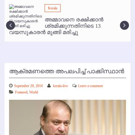
മമ്പുറം ആണ്ടു നേര്‍ച്ച ജൂണ്‍ 17 മുതല്‍
Kerala
ഇനി രമേശ് പിഷാരടി സ്റ്റേജ് ഷോകള്‍ക്ക് ഇല്ല
അമ്മാവനെ രക്ഷിക്കാന്‍
കോഴിക്കോട് വിമാനത്താവളത്തില്‍ അനധികൃത പാര്‍ക്കിംഗ് പിരിവ് :
ശ്രമിക്കുന്നതിനിടെ 13
പരാതി തള്ളി
വയസുകാരന്‍ മുങ്ങി മരിച്ചു
ആക്രമണത്തെ അപലപിച്ച് പാക്കിസ്ഥാന്‍
September 29, 2016
kerala-live
Leave a comment
Featured
,
World