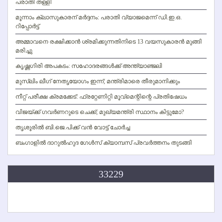
പരാതി തള്ളി
മൂന്നാം ക്ലാസുകാരന് മര്‍ദ്ദനം: പരാതി വ്യാജമെന്ന് ഡി.ഇ.ഒ.
റിപ്പോര്‍ട്ട്
അമ്മാവനെ രക്ഷിക്കാന്‍ ശ്രമിക്കുന്നതിനിടെ 13 വയസുകാരന്‍ മുങ്ങി
മരിച്ചു
കൃഷ്ണഗിരി അപകടം: സഹോദരങ്ങള്‍ക്ക് അന്ത്യാഞ്ജലി
മുസ്ലിം ലീഗ് നേതൃയോഗം ഇന്ന്; മന്ത്രിമാരെ തീരുമാനിക്കും
നീറ്റ് പരീക്ഷ ക്രമക്കേട്: ഫ്രറ്റേണിറ്റി മൂവ്‌മെന്റിന്റെ പ്രതിഷേധം
വിജയ്ക്ക് ഗവര്‍ണറുടെ ചെക്ക്; മുഖ്യമന്ത്രി സ്ഥാനം കിട്ടുമോ?
തൃശൂരില്‍ ബി.ജെ.പിക്ക് വന്‍ വോട്ട് ചോര്‍ച്ച
ബംഗാളില്‍ ദാറുല്‍ഹുദ ഗേള്‍സ് ക്യാമ്പസ് പ്രവര്‍ത്തനം തുടങ്ങി
33229