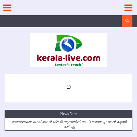
Skip
to
content
Search
News Now
അമ്മാവനെ രക്ഷിക്കാന്‍ ശ്രമിക്കുന്നതിനിടെ 13 വയസുകാരന്‍ മുങ്ങി
മരിച്ചു
കൃഷ്ണഗിരി അപകടം: സഹോദരങ്ങള്‍ക്ക് അന്ത്യാഞ്ജലി