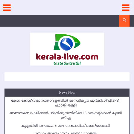
Skip
to
content
Search
News Now
കോഴിക്കോട് വിമാനത്താവളത്തില്‍ അനധികൃത പാര്‍ക്കിംഗ് പിരിവ് :
പരാതി തള്ളി
അമ്മാവനെ രക്ഷിക്കാന്‍ ശ്രമിക്കുന്നതിനിടെ 13 വയസുകാരന്‍ മുങ്ങി
മരിച്ചു
കൃഷ്ണഗിരി അപകടം: സഹോദരങ്ങള്‍ക്ക് അന്ത്യാഞ്ജലി
മമ്പുറം ആണ്ടു നേര്‍ച്ച ജൂണ്‍ 17 മുതല്‍