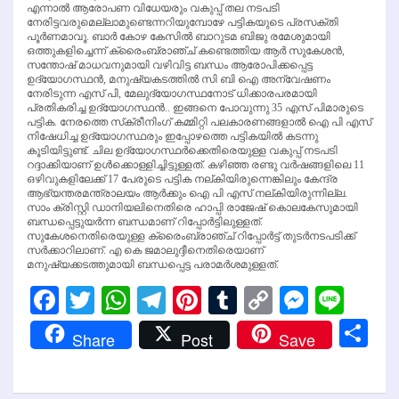
എന്നാല്‍ ആരോപണ വിധേയരും വകുപ്പ് തല നടപടി
നേരിട്ടവരുമെല്ലാമുണ്ടെന്നറിയുമ്പോഴേ പട്ടികയുടെ പ്രസക്തി
പൂര്‍ണമാവൂ. ബാര്‍ കോഴ കേസില്‍ ബാറുടമ ബിജു രമേശുമായി
ഒത്തുകളിച്ചെന്ന് ക്രൈംബ്രാഞ്ച് കണ്ടെത്തിയ ആര്‍ സുകേശന്‍,
സന്തോഷ് മാധവനുമായി വഴിവിട്ട ബന്ധം ആരോപിക്കപ്പെട്ട
ഉദ്യോഗസ്ഥന്‍, മനുഷ്യകടത്തില്‍ സി ബി ഐ അന്വേഷണം
നേരിടുന്ന എസ് പി, മേലുദ്യോഗസ്ഥനോട് ധിക്കാരപരമായി
പ്രതികരിച്ച ഉദ്യോഗസ്ഥന്‍.. ഇങ്ങനെ പോവുന്നു 35 എസ് പിമാരുടെ
പട്ടിക. നേരത്തെ സ്‌ക്രീനിംഗ് കമ്മിറ്റി പലകാരണങ്ങളാല്‍ ഐ പി എസ്
നിഷേധിച്ച ഉദ്യോഗസ്ഥരും ഇപ്പോഴത്തെ പട്ടികയില്‍ കടന്നു
കൂടിയിട്ടുണ്ട്. ചില ഉദ്യോഗസ്ഥര്‍ക്കെതിരെയുള്ള വകുപ്പ് നടപടി
റദ്ദാക്കിയാണ് ഉള്‍ക്കൊള്ളിച്ചിട്ടുള്ളത്. കഴിഞ്ഞ രണ്ടു വര്‍ഷങ്ങളിലെ 11
ഒഴിവുകളിലേക്ക് 17 പേരുടെ പട്ടിക നല്കിയിരുന്നെങ്കിലും കേന്ദ്ര
ആഭ്യന്തരമന്ത്രാലയം ആര്‍ക്കും ഐ പി എസ് നല്കിയിരുന്നില്ല.
സാം ക്രിസ്റ്റി ഡാനിയലിനെതിരെ ഹാപ്പി രാജേഷ് കൊലകേസുമായി
ബന്ധപ്പെട്ടുയര്‍ന്ന ബന്ധമാണ് റിപ്പോര്‍ട്ടിലുള്ളത്.
സുകേശനെതിരെയുള്ള ക്രൈംബ്രാഞ്ച് റിപ്പോര്‍ട്ട് തുടര്‍നടപടിക്ക്
സര്‍ക്കാറിലാണ്. എ കെ ജമാലുദ്ദീനെതിരെയാണ്
മനുഷ്യക്കടത്തുമായി ബന്ധപ്പെട്ട പരാമര്‍ശമുള്ളത്.
Facebook
Twitter
WhatsApp
Telegram
Pinterest
Tumblr
Copy
Messen
Line
Link
Sh
Share
Post
Save