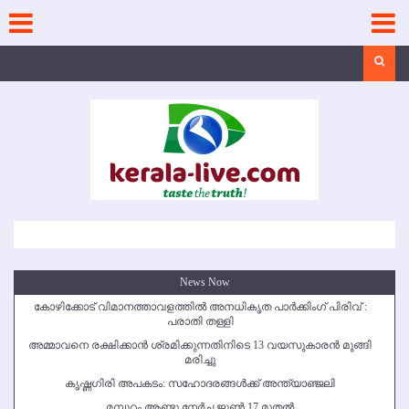
Skip
to
content
Search
News Now
കോഴിക്കോട് വിമാനത്താവളത്തില്‍ അനധികൃത പാര്‍ക്കിംഗ് പിരിവ് :
പരാതി തള്ളി
അമ്മാവനെ രക്ഷിക്കാന്‍ ശ്രമിക്കുന്നതിനിടെ 13 വയസുകാരന്‍ മുങ്ങി
മരിച്ചു
കൃഷ്ണഗിരി അപകടം: സഹോദരങ്ങള്‍ക്ക് അന്ത്യാഞ്ജലി
മമ്പുറം ആണ്ടു നേര്‍ച്ച ജൂണ്‍ 17 മുതല്‍