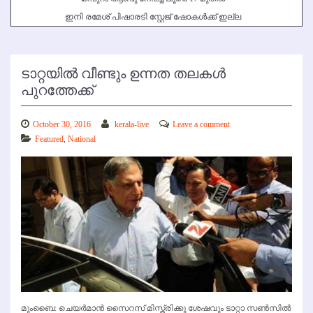
ഇനി രമേശ് പിഷാരടി സ്റ്റേജ് ഷോകള്‍ക്ക് ഇല്ല
ടാറ്റയില്‍ വീണ്ടും ഉന്നത തലകള്‍
പുറത്തേക്ക്
October 30, 2016
kerala-live
Leave a comment
Featured
,
National
മുംബൈ: ചെയര്‍മാന്‍ സൈറസ് മിസ്ത്രിക്കു ശേഷവും ടാറ്റാ സണ്‍സില്‍