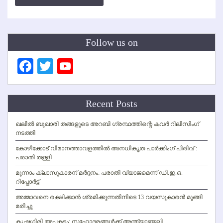
Follow us on
Facebook
Twitter
YouTube
Channel
Recent Posts
ഖലീല്‍ ബുഖാരി തങ്ങളുടെ അറബി ഗ്രന്ഥത്തിന്റെ കവര്‍ റിലീസിംഗ്
നടത്തി
കോഴിക്കോട് വിമാനത്താവളത്തില്‍ അനധികൃത പാര്‍ക്കിംഗ് പിരിവ് :
പരാതി തള്ളി
മൂന്നാം ക്ലാസുകാരന് മര്‍ദ്ദനം: പരാതി വ്യാജമെന്ന് ഡി.ഇ.ഒ.
റിപ്പോര്‍ട്ട്
അമ്മാവനെ രക്ഷിക്കാന്‍ ശ്രമിക്കുന്നതിനിടെ 13 വയസുകാരന്‍ മുങ്ങി
മരിച്ചു
കൃഷ്ണഗിരി അപകടം: സഹോദരങ്ങള്‍ക്ക് അന്ത്യാഞ്ജലി