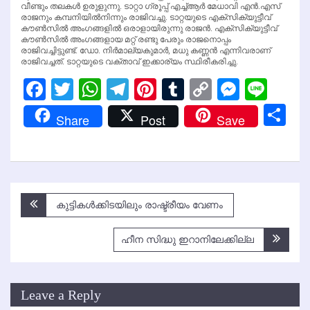
വീണ്ടും തലകള്‍ ഉരുളുന്നു. ടാറ്റാ ഗ്രൂപ്പ് എച്ച്ആര്‍ മേധാവി എന്‍.എസ്
രാജനും കമ്പനിയില്‍നിന്നും രാജിവച്ചു. ടാറ്റയുടെ എക്‌സിക്യുട്ടീവ്
കൗണ്‍സില്‍ അംഗങ്ങളില്‍ ഒരാളായിരുന്നു രാജന്‍. എക്‌സിക്യുട്ടീവ്
കൗണ്‍സില്‍ അംഗങ്ങളായ മറ്റ് രണ്ടു പേരും രാജനൊപ്പം
രാജിവച്ചിട്ടുണ്ട്. ഡോ. നിര്‍മാല്യകുമാര്‍, മധു കണ്ണന്‍ എന്നിവരാണ്
രാജിവച്ചത്. ടാറ്റയുടെ വക്താവ് ഇക്കാര്യം സ്ഥിരീകരിച്ചു.
Facebook
Twitter
WhatsApp
Telegram
Pinterest
Tumblr
Copy
Messen
Line
Link
Sh
Share
Post
Save
Post
കുട്ടികള്‍ക്കിടയിലും രാഷ്ട്രീയം വേണം
navigation
ഹീന സിദ്ധു ഇറാനിലേക്കില്ല
Leave a Reply