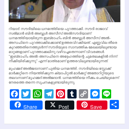
റിയാദ്: സൗദിയിലെ ധനമന്ത്രിയെ പുറത്താക്കി. സൗദി രാജാവ്
സല്‍മാന്‍ ബിന്‍ അബ്ദുള്‍ അസീസ് അല്‍സൗദിയാണ്
ധനമന്ത്രിയായിരുന്ന ഇബ്രാഹിം ബിന്‍ അബ്ദുള്‍ അസീസ് അല്‍–
അസഫിനെ പുറത്താക്കിക്കൊണ്ട് ഉത്തരവിറക്കിയത്. എണ്ണവില തീരെ
കുറഞ്ഞതിനെത്തുടര്‍ന്ന് സൗദിയുടെ സാമ്പത്തിക മേഖലയിലുണ്ടായ
മാറ്റങ്ങളാണ് പുറത്താക്കലിനു വഴിവച്ചതെന്നാണ് വിവരങ്ങള്‍.
”ഇബ്രാഹിം അല്‍–അസഫിനെ അദ്ദേഹത്തിന്റെ ചുമതലകളില്‍ നിന്ന്
നീക്കിയിരിക്കുന്നു” എന്ന് മാത്രമാണ് ഉത്തരവിലുണ്ടായിരുന്നത്.
മുഹമ്മദ് അല്‍ജദാനാണ് പുതിയ ധനമന്ത്രി. സൗദിയിലെ സ്റ്റോക്ക്
മാര്‍ക്കറ്റിനെ നിയന്ത്രിക്കുന്ന ക്യാപിറ്റല്‍ മാര്‍ക്കറ്റ് അതോറിറ്റിയുടെ
തലവനാണ് മുഹമ്മദ് അല്‍ജദാന്‍. ധനമന്ത്രിയെ നീക്കം ചെയ്യുമെന്ന്
നേരത്തെ തന്നെ സൂചനകളുണ്ടായിരുന്നു.
Facebook
Twitter
WhatsApp
Telegram
Pinterest
Tumblr
Copy
Messen
Line
Link
Sh
Share
Post
Save