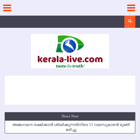
Skip
to
content
Search
News Now
അമ്മാവനെ രക്ഷിക്കാന്‍ ശ്രമിക്കുന്നതിനിടെ 13 വയസുകാരന്‍ മുങ്ങി
മരിച്ചു
കൃഷ്ണഗിരി അപകടം: സഹോദരങ്ങള്‍ക്ക് അന്ത്യാഞ്ജലി