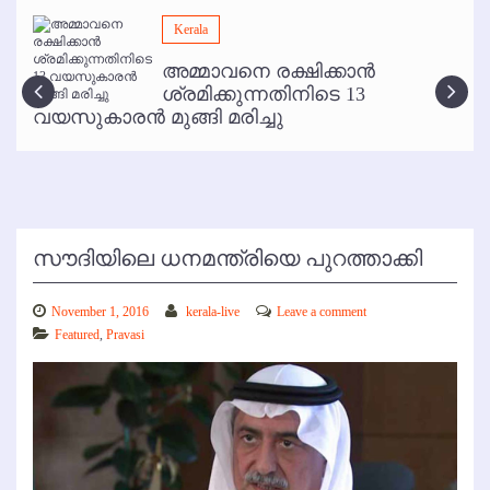
മമ്പുറം ആണ്ടു നേര്‍ച്ച ജൂണ്‍ 17 മുതല്‍
Kerala
ഇനി രമേശ് പിഷാരടി സ്റ്റേജ് ഷോകള്‍ക്ക് ഇല്ല
അമ്മാവനെ രക്ഷിക്കാന്‍
കോഴിക്കോട് വിമാനത്താവളത്തില്‍ അനധികൃത പാര്‍ക്കിംഗ് പിരിവ് :
ശ്രമിക്കുന്നതിനിടെ 13
പരാതി തള്ളി
വയസുകാരന്‍ മുങ്ങി മരിച്ചു
സൗദിയിലെ ധനമന്ത്രിയെ പുറത്താക്കി
November 1, 2016
kerala-live
Leave a comment
Featured
,
Pravasi