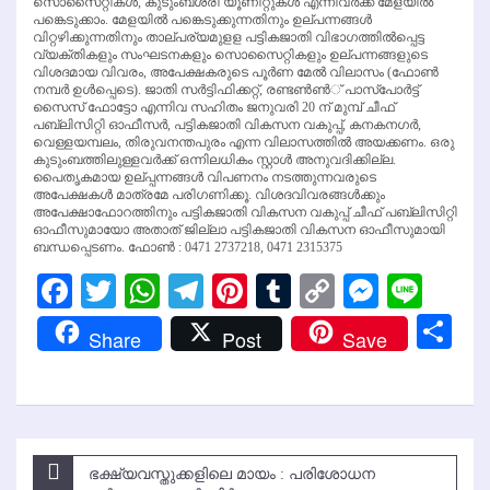
സൊസൈറ്റികള്‍, കുടുംബശ്രീ യൂണിറ്റുകള്‍ എന്നിവര്‍ക്ക് മേളയില്‍
പങ്കെടുക്കാം. മേളയില്‍ പങ്കെടുക്കുന്നതിനും ഉല്പന്നങ്ങള്‍
വിറ്റഴിക്കുന്നതിനും താല്പര്യമുളള പട്ടികജാതി വിഭാഗത്തില്‍പ്പെട്ട
വ്യക്തികളും സംഘടനകളും സൊസൈറ്റികളും ഉല്പന്നങ്ങളുടെ
വിശദമായ വിവരം, അപേക്ഷകരുടെ പൂര്‍ണ മേല്‍ വിലാസം (ഫോണ്‍
നമ്പര്‍ ഉള്‍പ്പെടെ). ജാതി സര്‍ട്ടിഫിക്കറ്റ്, രണ്ടണ്‍ണ്‍് പാസ്‌പോര്‍ട്ട്
സൈസ് ഫോട്ടോ എന്നിവ സഹിതം ജനുവരി 20 ന് മുമ്പ് ചീഫ്
പബ്ലിസിറ്റി ഓഫീസര്‍, പട്ടികജാതി വികസന വകുപ്പ്, കനകനഗര്‍,
വെള്ളയമ്പലം, തിരുവനന്തപുരം എന്ന വിലാസത്തില്‍ അയക്കണം. ഒരു
കുടുംബത്തിലുള്ളവര്‍ക്ക് ഒന്നിലധികം സ്റ്റാള്‍ അനുവദിക്കില്ല.
പൈതൃകമായ ഉല്പ്പന്നങ്ങള്‍ വിപണനം നടത്തുന്നവരുടെ
അപേക്ഷകള്‍ മാത്രമേ പരിഗണിക്കൂ. വിശദവിവരങ്ങള്‍ക്കും
അപേക്ഷാഫോറത്തിനും പട്ടികജാതി വികസന വകുപ്പ് ചീഫ് പബ്ലിസിറ്റി
ഓഫീസുമായോ അതാത് ജില്ലാ പട്ടികജാതി വികസന ഓഫീസുമായി
ബന്ധപ്പെടണം. ഫോണ്‍ : 0471 2737218, 0471 2315375
Facebook
Twitter
WhatsApp
Telegram
Pinterest
Tumblr
Copy
Messen
Line
Link
Sh
Share
Post
Save
Post
ഭക്ഷ്യവസ്തുക്കളിലെ മായം : പരിശോധന