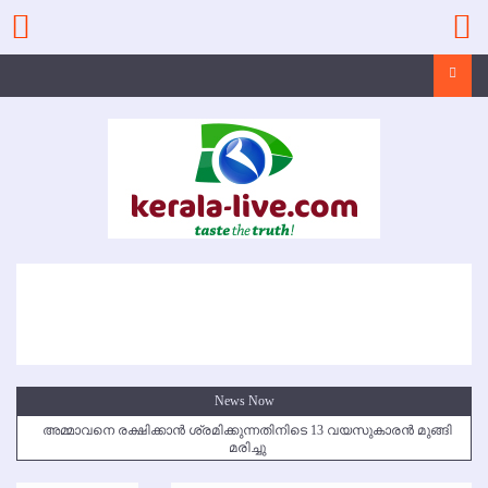
Skip
to
content
Search
News Now
അമ്മാവനെ രക്ഷിക്കാന്‍ ശ്രമിക്കുന്നതിനിടെ 13 വയസുകാരന്‍ മുങ്ങി
മരിച്ചു
കൃഷ്ണഗിരി അപകടം: സഹോദരങ്ങള്‍ക്ക് അന്ത്യാഞ്ജലി