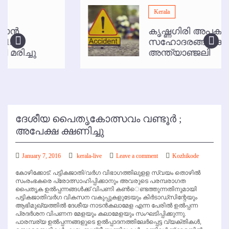
മമ്പുറം ആണ്ടു നേര്‍ച്ച ജൂണ്‍ 17 മുതല്‍
Kerala
ഇനി രമേശ് പിഷാരടി സ്റ്റേജ് ഷോകള്‍ക്ക് ഇല്ല
കൃഷ്ണഗിരി അപകടം:
കോഴിക്കോട് വിമാനത്താവളത്തില്‍ അനധികൃത പാര്‍ക്കിംഗ് പിരിവ് :
സഹോദരങ്ങള്‍ക്ക്
പരാതി തള്ളി
അന്ത്യാഞ്ജലി
ദേശീയ പൈതൃകോത്സവം വണ്ടൂര്‍ ;
അപേക്ഷ ക്ഷണിച്ചു
January 7, 2016
kerala-live
Leave a comment
Kozhikode
കോഴിക്കോട്: പട്ടികജാതി/വര്‍ഗ വിഭാഗത്തിലുളള സ്വയം തൊഴില്‍
സംരംഭകരെ പ്രോത്സാഹിപ്പിക്കാനും അവരുടെ പരമ്പരാഗത
പൈതൃക ഉല്‍പ്പന്നങ്ങള്‍ക്ക് വിപണി കണ്‍െണ്ടത്തുന്നതിനുമായി
പട്ടികജാതിവര്‍ഗ വികസന വകുപ്പുകളുടേയും കിര്‍ടാഡ്‌സിന്റേയും
ആഭിമുഖ്യത്തില്‍ ദേശീയ നാടന്‍കലാമേള എന്ന പേരില്‍ ഉല്‍പ്പന്ന
പ്രദര്‍ശന വിപണന മേളയും കലാമേളയും സംഘടിപ്പിക്കുന്നു.
പാരമ്പര്യ ഉല്‍പ്പന്നങ്ങളുടെ ഉല്‍പ്പാദനത്തിലേര്‍പ്പെട്ട വ്യക്തികള്‍,