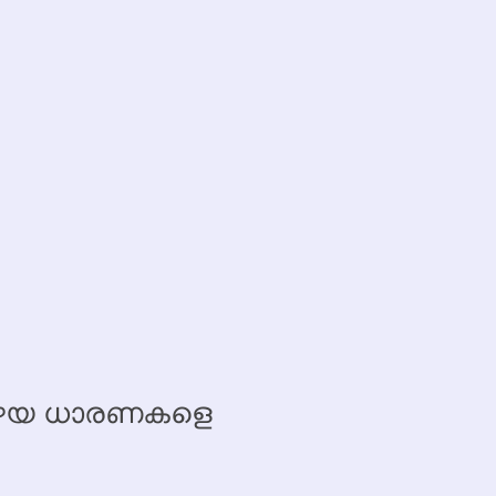
 പഴയ ധാരണകളെ