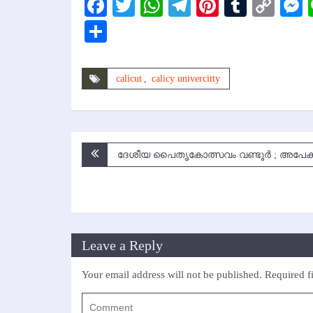
Facebook
Twitter
WhatsApp
Telegram
Pinterest
Tumbl
Cop
Lin
Share
calicut
,
calicy univercitty
Post
ദേശീയ പൈതൃകോത്സവം വണ്ടൂര്‍ ; അപേക്ഷ
navigation
Leave a Reply
Your email address will not be published.
Required f