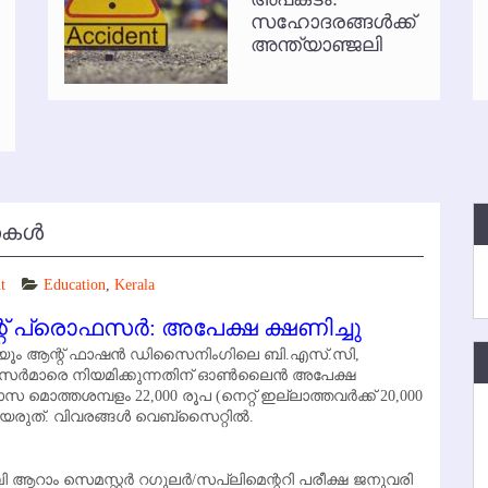
സഹോദരങ്ങള്‍ക്ക്
്‍ അനധികൃത പാര്‍ക്കിംഗ് പിരിവ് : പരാതി തള്ളി
അന്ത്യാഞ്ജലി
കള്‍
t
Education
,
Kerala
് പ്രൊഫസര്‍: അപേക്ഷ ക്ഷണിച്ചു
്റ്റ്യൂം ആന്റ് ഫാഷന്‍ ഡിസൈനിംഗിലെ ബി.എസ്.സി,
ാഫസര്‍മാരെ നിയമിക്കുന്നതിന് ഓണ്‍ലൈന്‍ അപേക്ഷ
സ മൊത്തശമ്പളം 22,000 രൂപ (നെറ്റ് ഇല്ലാത്തവര്‍ക്ക് 20,000
യരുത്. വിവരങ്ങള്‍ വെബ്‌സൈറ്റില്‍.
 ആറാം സെമസ്റ്റര്‍ റഗുലര്‍/സപ്ലിമെന്ററി പരീക്ഷ ജനുവരി