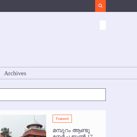
Search
Archives
Featured
മമ്പുറം ആണ്ടു
നേര്‍ച്ച ജൂണ്‍ 17