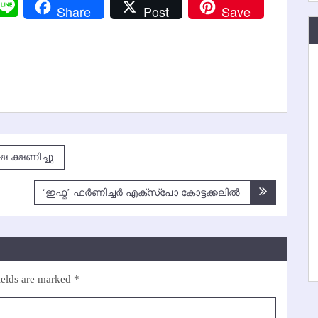
r
y
Messenger
Line
Share
Post
Save
k
 ക്ഷണിച്ചു
‘ഇഫ്മ’ ഫര്‍ണിച്ചര്‍ എക്സ്‌പോ കോട്ടക്കലില്‍
ields are marked
*