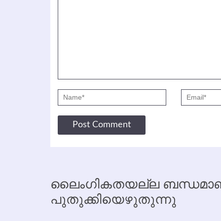
ലൈംഗികതയല്ല ബന്ധമാണ്
പുതുക്കിയെഴുതുന്നു