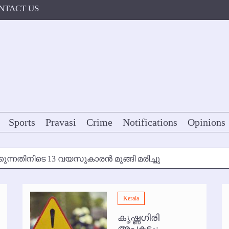
NTACT US
Sports
Pravasi
Crime
Notifications
Opinions
കുന്നതിനിടെ 13 വയസുകാരന്‍ മുങ്ങി മരിച്ചു
ള്‍ക്ക് അന്ത്യാഞ്ജലി
Kerala
7 മുതല്‍
കൃഷ്ണഗിരി
ോകള്‍ക്ക് ഇല്ല
അപകടം: