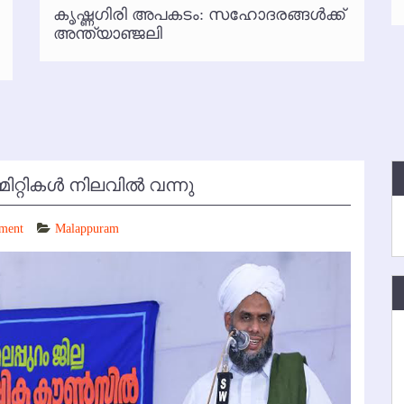
കൃഷ്ണഗിരി അപകടം: സഹോദരങ്ങള്‍ക്ക്
്‍ അനധികൃത പാര്‍ക്കിംഗ് പിരിവ് : പരാതി തള്ളി
അന്ത്യാഞ്ജലി
്റികള്‍ നിലവില്‍ വന്നു
ment
Malappuram