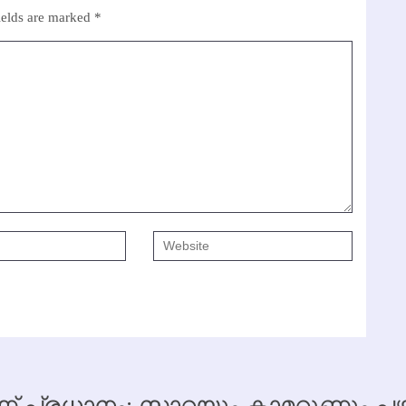
ields are marked
*
 പ്രധാനം; സാറയും കാമറൂണും