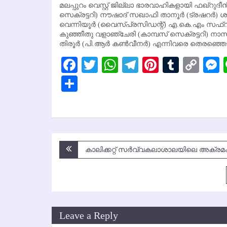
മലപ്പുറം വെസ്റ്റ് ജില്ലാ ഭാരവാഹികളായി ഫഖ്‌റു
സെക്രട്ടറി) നൗഷാദ് സഖാഫി താനൂര്‍ (ട്രഷറര്‍) 
വെന്നിയൂര്‍ (വൈസ്പ്രസിഡന്റ്) എ.കെ.എം സഫ്വാന്
കുഞ്ഞീതു വളാഞ്ചേരി (കാമ്പസ് സെക്രട്ടറി) നാസ
തിരൂര്‍ (പി.ആര്‍ കണ്‍വീനര്‍) എന്നിവരെ തെരഞ്ഞെട
Facebook
Twitter
WhatsApp
Telegram
Pinterest
Tumbl
Cop
Lin
Share
Post
കാലിക്കറ്റ് സര്‍വ്വകലാശാലയിലെ അക്രമം: 
navigation
Leave a Reply