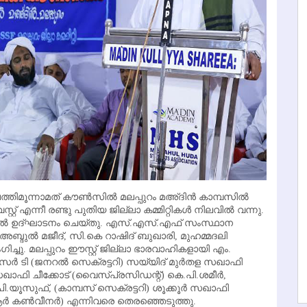
തിമൂന്നാമത് കൗണ്‍സില്‍ മലപ്പുറം മഅ്ദിന്‍ കാമ്പസില്‍
്റ്റ് എന്നീ രണ്ടു പുതിയ ജില്ലാ കമ്മിറ്റികള്‍ നിലവില്‍ വന്നു.
ില്‍ ഉദ്ഘാടനം ചെയ്തു. എസ്.എസ്.എഫ് സംസ്ഥാന
്ദുല്‍ മജീദ്, സി.കെ റാഷിദ് ബുഖാരി, മുഹമ്മദലി
ിച്ചു. മലപ്പുറം ഈസ്റ്റ് ജില്ലാ ഭാരവാഹികളായി എം.
ര്‍ ടി (ജനറല്‍ സെക്രട്ടറി) സയ്യിദ് മുര്‍തള സഖാഫി
 സഖാഫി ചീക്കോട് (വൈസ്പ്രസിഡന്റ്) കെ.പി.ശമീര്‍,
പി.യൂസുഫ്, (കാമ്പസ് സെക്രട്ടറി) ശൂക്കൂര്‍ സഖാഫി
ര്‍ കണ്‍വീനര്‍) എന്നിവരെ തെരഞ്ഞെടുത്തു.