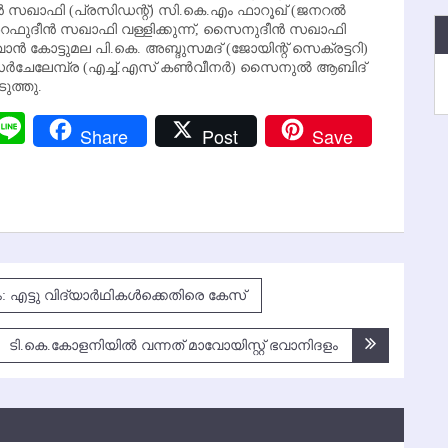
ദീന്‍ സഖാഫി (പ്രസിഡന്റ്) സി.കെ.എം ഫാറൂഖ് (ജനറല്‍
ശറഫുദീന്‍ സഖാഫി വള്ളിക്കുന്ന്, സൈനുദീന്‍ സഖാഫി
‍ കോട്ടുമല പി.കെ. അബ്ദുസമദ് (ജോയിന്റ് സെക്രട്ടറി)
ര്‍ചേലേമ്പ്ര (എച്ച്.എസ് കണ്‍വീനര്‍) സൈനുല്‍ ആബിദ്
ുത്തു.
r
y
Messenger
Line
Share
Post
Save
k
എട്ടു വിദ്യാര്‍ഥികള്‍ക്കെതിരെ കേസ്
ടി.കെ.കോളനിയില്‍ വന്നത് മാവോയിസ്റ്റ് ഭവാനിദളം