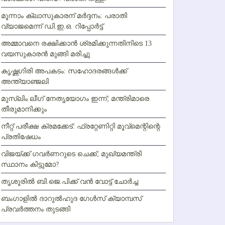
മൂന്നാം ക്ലാസുകാരന് മര്‍ദ്ദനം: പരാതി
വ്യാജമെന്ന് ഡി.ഇ.ഒ. റിപ്പോര്‍ട്ട്
അമ്മാവനെ രക്ഷിക്കാന്‍ ശ്രമിക്കുന്നതിനിടെ 13
വയസുകാരന്‍ മുങ്ങി മരിച്ചു
കൃഷ്ണഗിരി അപകടം: സഹോദരങ്ങള്‍ക്ക്
അന്ത്യാഞ്ജലി
മുസ്ലിം ലീഗ് നേതൃയോഗം ഇന്ന്; മന്ത്രിമാരെ
തീരുമാനിക്കും
നീറ്റ് പരീക്ഷ ക്രമക്കേട്: ഫ്രറ്റേണിറ്റി മൂവ്‌മെന്റിന്റെ
പ്രതിഷേധം
വിജയ്ക്ക് ഗവര്‍ണറുടെ ചെക്ക്; മുഖ്യമന്ത്രി
സ്ഥാനം കിട്ടുമോ?
തൃശൂരില്‍ ബി.ജെ.പിക്ക് വന്‍ വോട്ട് ചോര്‍ച്ച
ബംഗാളില്‍ ദാറുല്‍ഹുദ ഗേള്‍സ് ക്യാമ്പസ്
പ്രവര്‍ത്തനം തുടങ്ങി