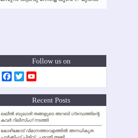
ഇനി രമ
ഇല്ല
Follow us on
Facebook
Twitter
YouTube
Channel
Recent Posts
ഖലീല്‍ ബുഖാരി തങ്ങളുടെ അറബി ഗ്രന്ഥത്തിന്റെ
കവര്‍ റിലീസിംഗ് നടത്തി
കോഴിക്കോട് വിമാനത്താവളത്തില്‍ അനധികൃത
പാര്‍ക്കിംഗ് പിരിവ് : പരാതി തള്ളി