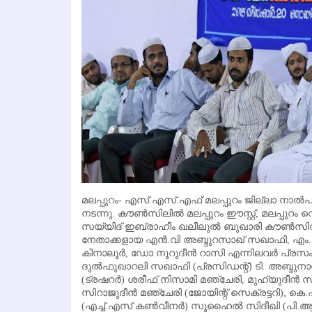
മലപ്പുറം- എസ്.എസ്.എഫ് മലപ്പുറം ജില്ലാ നാല്‍പത്
നടന്നു. കൗണ്‍സിലില്‍ മലപ്പുറം ഈസ്റ്റ്, മലപ്പുറം വെസ
സയ്യിദ് ഇബ്രാഹീം ഖലീലുല്‍ ബുഖാരി കൗണ്‍സ
നേതാക്കളായ എന്‍.വി അബ്ദുറസാഖ് സഖാഫി, എം.അബ
കിനാലൂര്‍, ഡോ നൂറുദീന്‍ റാസി എന്നിലവര്‍ പ്രസംഗ
ദുല്‍ഫുഖാറലി സഖാഫി (പ്രസിഡന്റ്) ടി. അബ്ദുനാസ
(ട്രഷറര്‍) ശരീഫ് നിസാമി മഞ്ചേരി, മുഹ്‌യുദീന്‍
സിറാജുദീന്‍ മഞ്ചേരി (ജോയിന്റ് സെക്രട്ടറി), കെ.
(എച്ച്.എസ് കണ്‍വീനര്‍) സുഹൈല്‍ സിദീഖി (പി.ആ