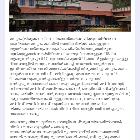
മമ്പുറം (തിരൂരങ്ങാടി): ദക്ഷിണേന്ത്യയിലെ പ്രമുഖ തീര്‍ഥാടന
കേന്ദ്രമായ മമ്പുറം മഖാമില്‍ അന്ത്യവിശ്രമം കൊള്ളുന്ന
ആത്മീയാചാര്യനും സാമൂഹ്യ പരിഷ്‌കര്‍ത്താവുമായിരുന്ന
ഖുഥ്ബുസ്സമാന്‍ സയ്യിദ് അലവി മൗലദ്ദവീല തങ്ങളുടെ 188 ാം
ആണ്ടുനേര്‍ച്ച ജൂണ്‍ 17 ബുധനാഴ്ച മുതല്‍ 24 ബുധന്‍ ഉള്‍പ്പെടെയുള്ള
ദിവസങ്ങളില്‍ മമ്പുറം മഖാമില്‍ വെച്ച് നടത്താന്‍ ദാറുല്‍ഹുദാ
ഇസ്ലാമിക് അക്കാദമി മാനേജിംഗ് കമ്മിറ്റി തീരുമാനിച്ചു. മമ്പുറം മഖാം
ദാറുല്‍ഹുദാ മാനേജിംഗ് കമ്മിറ്റി ഏറ്റെടുത്ത ശേഷം നടക്കുന്ന 28
ാമത്തെ ആണ്ടുനേര്‍ച്ചയാണ് ഈ വര്‍ഷം നടക്കുന്നത്.
നേര്‍ച്ചയുടെ ഭാഗമായി കൊടിയേറ്റം കൂട്ടസിയാറത്ത്, മജ്‌ലിസുന്നൂര്‍,
സ്വലാത്ത് മജ്‌ലിസ്, മതപ്രഭാഷണങ്ങള്‍, സെമിനാര്‍, ഹിഫ്‌ള് സനദ്
ദാനം, ചരിത്ര സെമിനാര്‍, മമ്പുറം തങ്ങള്‍ അനുസ്മരണ ദുആ മജ്‌ലിസ്,
ഒരു ലക്ഷത്തിലേറെ പേര്‍ക്കുള്ള അന്നദാനം, സമാപന ഖത്മ് ദുആ
മജ്‌ലിസ്, മൗലിദ് സദസ്, ആത്മീയ സംഗമങ്ങള്‍ തുടങ്ങിയ
ശ്രദ്ധേയമായ പരിപാടികള്‍ വിവിധ ദിവസങ്ങളിലായി നേര്‍ച്ചയുടെ
ഭാഗമായി നടക്കും.
മത സാമൂഹ്യ രാഷ്ട്രീയ രംഗങ്ങളിലെ പ്രമുഖ വ്യക്തിത്വങ്ങള്‍
വിവിധ സെഷനുകളില്‍ പങ്കെടുക്കും.
യോഗത്തില്‍ ഡോ. ബഹാഉദ്ദീന്‍ മുഹമ്മദ് നദ് വി അധ്യക്ഷനായി.
ജനറല്‍ സെക്രട്ടറി യു. മുഹമ്മദ് ശാഫി ഹാജി, സി.എച്ച് മുഹമ്മദ്