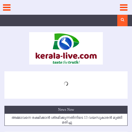
Skip
to
content
Search
News Now
അമ്മാവനെ രക്ഷിക്കാന്‍ ശ്രമിക്കുന്നതിനിടെ 13 വയസുകാരന്‍ മുങ്ങി
മരിച്ചു
കൃഷ്ണഗിരി അപകടം: സഹോദരങ്ങള്‍ക്ക് അന്ത്യാഞ്ജലി