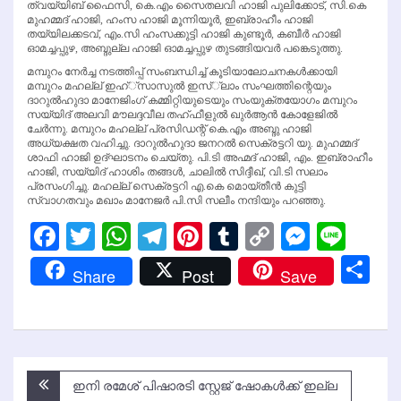
ത്വയ്യിബ് ഫൈസി, കെ.എം സൈതലവി ഹാജി പുലിക്കോട്, സി.കെ
മുഹമ്മദ് ഹാജി, ഹംസ ഹാജി മൂന്നിയൂര്‍, ഇബ്രാഹീം ഹാജി
തയ്യിലക്കടവ്, എം.സി ഹംസക്കുട്ടി ഹാജി കുണ്ടൂര്‍, കബീര്‍ ഹാജി
ഓമച്ചപ്പുഴ, അബ്ദുല്ല ഹാജി ഓമച്ചപ്പുഴ തുടങ്ങിയവര്‍ പങ്കെടുത്തു.
മമ്പുറം നേര്‍ച്ച നടത്തിപ്പ് സംബന്ധിച്ച് കൂടിയാലോചനകള്‍ക്കായി
മമ്പുറം മഹല്ല് ഇഹ്്‌സാസുല്‍ ഇസ്്‌ലാം സംഘത്തിന്റെയും
ദാറുല്‍ഹുദാ മാനേജിംഗ് കമ്മിറ്റിയുടെയും സംയുക്തയോഗം മമ്പുറം
സയ്യിദ് അലവി മൗലദ്ദവീല തഹ്ഫീളുല്‍ ഖുര്‍ആന്‍ കോളേജില്‍
ചേര്‍ന്നു. മമ്പുറം മഹല്ല് പ്രസിഡന്റ് കെ.എം അബ്ദു ഹാജി
അധ്യക്ഷത വഹിച്ചു. ദാറുല്‍ഹുദാ ജനറല്‍ സെക്രട്ടറി യു. മുഹമ്മദ്
ശാഫി ഹാജി ഉദ്ഘാടനം ചെയ്തു. പി.ടി അഹ്മദ് ഹാജി, എം. ഇബ്രാഹീം
ഹാജി, സയ്യിദ് ഹാശിം തങ്ങള്‍, ചാലില്‍ സിദ്ദീഖ്, വി.ടി സലാം
പ്രസംഗിച്ചു. മഹല്ല് സെക്രട്ടറി എ.കെ മൊയ്തീന്‍ കുട്ടി
സ്വാഗതവും മഖാം മാനേജര്‍ പി.സി സലീം നന്ദിയും പറഞ്ഞു.
Facebook
Twitter
WhatsApp
Telegram
Pinterest
Tumblr
Copy
Messen
Line
Link
Sh
Share
Post
Save
Post
ഇനി രമേശ് പിഷാരടി സ്റ്റേജ് ഷോകള്‍ക്ക് ഇല്ല