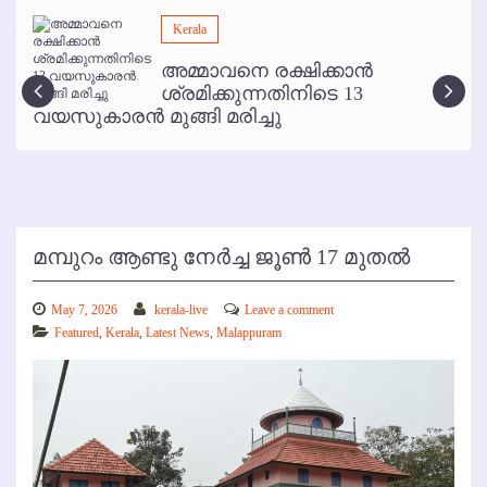
മമ്പുറം ആണ്ടു നേര്‍ച്ച ജൂണ്‍ 17 മുതല്‍
Kerala
ഇനി രമേശ് പിഷാരടി സ്റ്റേജ് ഷോകള്‍ക്ക് ഇല്ല
അമ്മാവനെ രക്ഷിക്കാന്‍
കോഴിക്കോട് വിമാനത്താവളത്തില്‍ അനധികൃത പാര്‍ക്കിംഗ് പിരിവ് :
ശ്രമിക്കുന്നതിനിടെ 13
പരാതി തള്ളി
വയസുകാരന്‍ മുങ്ങി മരിച്ചു
മമ്പുറം ആണ്ടു നേര്‍ച്ച ജൂണ്‍ 17 മുതല്‍
May 7, 2026
kerala-live
Leave a comment
Featured
,
Kerala
,
Latest News
,
Malappuram