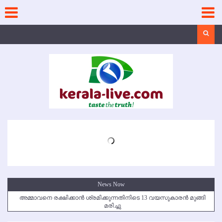
Skip
to
content
Search
News Now
അമ്മാവനെ രക്ഷിക്കാന്‍ ശ്രമിക്കുന്നതിനിടെ 13 വയസുകാരന്‍ മുങ്ങി
മരിച്ചു
കൃഷ്ണഗിരി അപകടം: സഹോദരങ്ങള്‍ക്ക് അന്ത്യാഞ്ജലി