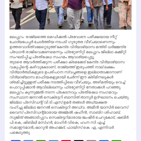
മലപ്പുറം: രാജ്യത്തെ മെഡിക്കല്‍ പ്രവേശന പരീക്ഷയായ നീറ്റ്
ചോദ്യപേപ്പര്‍ ചോര്‍ത്തിയ നടപടി ഗുരുതര വീഴ്ചയാണെന്നും
ഉത്തരവാദിത്വമേറ്റെടുത്ത് കേന്ദ്ര വിദ്യാഭ്യാസ മന്ത്രി ധര്‍മ്മേന്ദ്ര
പ്രധാന്‍ രാജിവെക്കണമെന്നും ഫ്രറ്റേണിറ്റി മലപ്പുറം ജില്ലാ കമ്മിറ്റി
സംഘടിപ്പിച്ച പ്രതിഷേധ സംഗമം ആവശ്യപ്പെട്ടു.
തുടരെ ആവര്‍ത്തിക്കുന്ന പരീക്ഷാ ക്രമക്കേട് കേന്ദ്ര വിദ്യാഭ്യാസ
വകുപ്പിന്റെ കഴിവുകേടാണ്, രാജ്യത്ത് ഇരുപത്തി നാല് ലക്ഷം
വിദ്യാര്‍ത്ഥികളുടെ ഉപരിപഠന സ്വപ്നങ്ങളെ ഇല്ലാതാക്കാനാണ്
വിദ്യാഭ്യാസ മാഫിയകളുമായി ചേര്‍ന്ന് ഈ ക്രിമിനലുകള്‍
ശ്രമിച്ചിട്ടുള്ളത് പരീക്ഷ നടത്തിപ്പിലെ വീഴ്ചയും, അഴിമതിയും വെച്ച്
പൊറുപ്പിക്കാന്‍ ആവില്ലെന്നും ഫ്രറ്റേണിറ്റി നേതാക്കള്‍ പറഞ്ഞു.
മലപ്പുറം കുന്നുമ്മല്‍ നടന്ന പ്രകടനവും പ്രതിഷേധ സംഗമവും
സംസ്ഥാന ജനറല്‍ സെക്രട്ടറി ബാസിത് താനൂര്‍ ഉദ്ഘാടനം ചെയ്തു.
ജില്ലാ പ്രസിഡന്റ് വി.ടി.എസ് ഉമര്‍ തങ്ങള്‍ അധ്യക്ഷത
വഹിച്ചു.ജില്ലാ ജനറല്‍ സെക്രട്ടറി അഡ്വ. അമീന്‍ യാസിര്‍ വൈസ്
വൈസ് പ്രസിഡന്റ്മാരായ അജ്മല്‍ ഷഹീന്‍, സാബിറ ശിഹാബ്,
സുജിത് അങ്ങാടിപ്പുറം സെക്രട്ടറിമാരായ ജംഷീര്‍ ചെറുകോട്, ഷബീര്‍
പി.കെ, ഷിബിലി മസ്ഹര്‍, മാഹിര്‍ വികെ, ഹംന സി എച്ച്,
സമാഈമാന്‍,ഷാറൂന്‍ അഹമ്മദ്, ഫായിസ് കെ. എ, എന്നിവര്‍
പങ്കെടുത്തു.