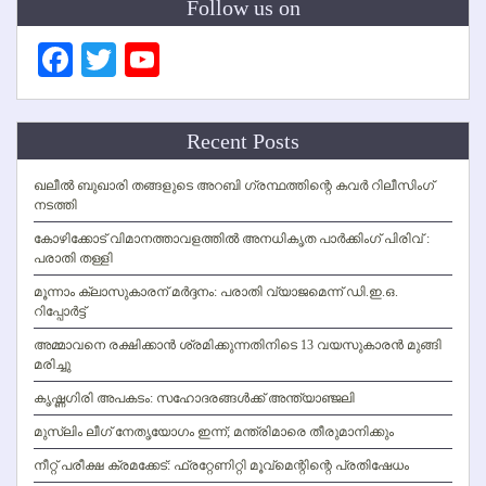
Follow us on
Facebook
Twitter
YouTube
Channel
Recent Posts
ഖലീല്‍ ബുഖാരി തങ്ങളുടെ അറബി ഗ്രന്ഥത്തിന്റെ കവര്‍ റിലീസിംഗ്
നടത്തി
കോഴിക്കോട് വിമാനത്താവളത്തില്‍ അനധികൃത പാര്‍ക്കിംഗ് പിരിവ് :
പരാതി തള്ളി
മൂന്നാം ക്ലാസുകാരന് മര്‍ദ്ദനം: പരാതി വ്യാജമെന്ന് ഡി.ഇ.ഒ.
റിപ്പോര്‍ട്ട്
അമ്മാവനെ രക്ഷിക്കാന്‍ ശ്രമിക്കുന്നതിനിടെ 13 വയസുകാരന്‍ മുങ്ങി
മരിച്ചു
കൃഷ്ണഗിരി അപകടം: സഹോദരങ്ങള്‍ക്ക് അന്ത്യാഞ്ജലി
മുസ്ലിം ലീഗ് നേതൃയോഗം ഇന്ന്; മന്ത്രിമാരെ തീരുമാനിക്കും
നീറ്റ് പരീക്ഷ ക്രമക്കേട്: ഫ്രറ്റേണിറ്റി മൂവ്‌മെന്റിന്റെ പ്രതിഷേധം