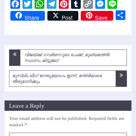
Facebook
Twitter
WhatsApp
Telegram
Pinterest
Tumblr
Copy
Messen
Line
Link
Sh
Share
Post
Save
Post
വിജയ്ക്ക് ഗവര്‍ണറുടെ ചെക്ക്; മുഖ്യമന്ത്രി
navigation
സ്ഥാനം കിട്ടുമോ?
മുസ്ലിം ലീഗ് നേതൃയോഗം ഇന്ന്; മന്ത്രിമാരെ
തീരുമാനിക്കും
Leave a Reply
Your email address will not be published.
Required fields are
marked
*