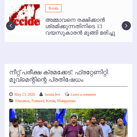
മമ്പുറം ആണ്ടു നേര്‍ച്ച ജൂണ്‍ 17 മുതല്‍
Kerala
ഇനി രമേശ് പിഷാരടി സ്റ്റേജ് ഷോകള്‍ക്ക് ഇല്ല
അമ്മാവനെ രക്ഷിക്കാന്‍
കോഴിക്കോട് വിമാനത്താവളത്തില്‍ അനധികൃത പാര്‍ക്കിംഗ് പിരിവ് :
ശ്രമിക്കുന്നതിനിടെ 13
പരാതി തള്ളി
വയസുകാരന്‍ മുങ്ങി മരിച്ചു
നീറ്റ് പരീക്ഷ ക്രമക്കേട്: ഫ്രറ്റേണിറ്റി
മൂവ്‌മെന്റിന്റെ പ്രതിഷേധം
May 13, 2026
kerala-live
Leave a comment
Education
,
Featured
,
Kerala
,
Malappuram