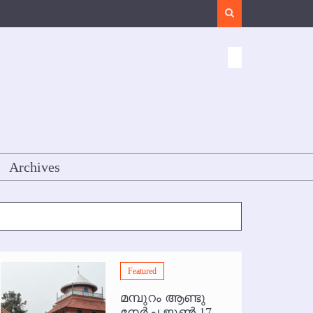
Search
Archives
Featured
മമ്പുറം ആണ്ടു
നേര്‍ച്ച ജൂണ്‍ 17