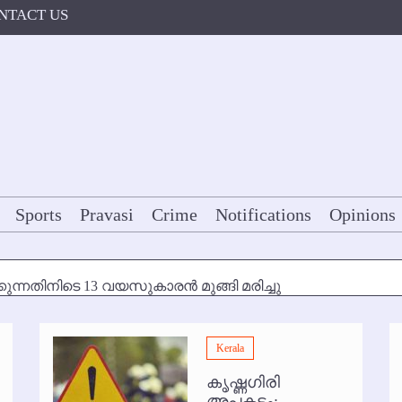
NTACT US
Sports
Pravasi
Crime
Notifications
Opinions
കുന്നതിനിടെ 13 വയസുകാരന്‍ മുങ്ങി മരിച്ചു
ള്‍ക്ക് അന്ത്യാഞ്ജലി
Kerala
7 മുതല്‍
കൃഷ്ണഗിരി
ോകള്‍ക്ക് ഇല്ല
അപകടം: