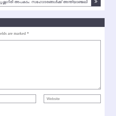
ൃഷ്ണഗിരി അപകടം: സഹോദരങ്ങള്‍ക്ക് അന്ത്യാഞ്ജലി
ields are marked
*