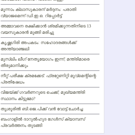
മൂന്നാം ക്ലാസുകാരന് മര്‍ദ്ദനം: പരാതി
വ്യാജമെന്ന് ഡി.ഇ.ഒ. റിപ്പോര്‍ട്ട്
അമ്മാവനെ രക്ഷിക്കാന്‍ ശ്രമിക്കുന്നതിനിടെ 13
വയസുകാരന്‍ മുങ്ങി മരിച്ചു
കൃഷ്ണഗിരി അപകടം: സഹോദരങ്ങള്‍ക്ക്
അന്ത്യാഞ്ജലി
മുസ്ലിം ലീഗ് നേതൃയോഗം ഇന്ന്; മന്ത്രിമാരെ
തീരുമാനിക്കും
നീറ്റ് പരീക്ഷ ക്രമക്കേട്: ഫ്രറ്റേണിറ്റി മൂവ്‌മെന്റിന്റെ
പ്രതിഷേധം
വിജയ്ക്ക് ഗവര്‍ണറുടെ ചെക്ക്; മുഖ്യമന്ത്രി
സ്ഥാനം കിട്ടുമോ?
തൃശൂരില്‍ ബി.ജെ.പിക്ക് വന്‍ വോട്ട് ചോര്‍ച്ച
ബംഗാളില്‍ ദാറുല്‍ഹുദ ഗേള്‍സ് ക്യാമ്പസ്
പ്രവര്‍ത്തനം തുടങ്ങി