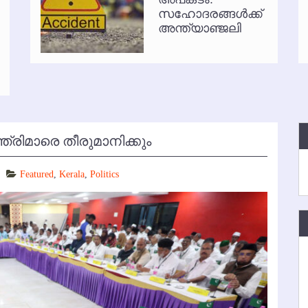
സഹോദരങ്ങള്‍ക്ക്
്‍ അനധികൃത പാര്‍ക്കിംഗ് പിരിവ് : പരാതി തള്ളി
അന്ത്യാഞ്ജലി
ത്രിമാരെ തീരുമാനിക്കും
Featured
,
Kerala
,
Politics