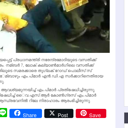
പെട്ട്​ പ്രധാനമന്ത്രി നരേന്ദ്രമോദിയുടെ വസതിക്ക്​
ം. നമ്ബര്‍ ​7, ലോക്​ കല്യാണ്‍മാര്‍ഗിലെ വസതിക്ക്​
്തിലൂടെ സമരക്കാരെ തുഗ്ലക്​ റോഡ്​ പൊലീസ്​ സ്​
ോകു​േമ്ബാഴും എം.പിമാര്‍ എന്‍.ഡി.എ സര്‍ക്കാറിനെതിരായ
നു.
ശ്യമുന്നയിച്ച്‌​ എം.പിമാര്‍ പ്രതിഷേധിച്ചിരുന്നു. ​
ിഷേധിച്ച്‌​ ൈവ.എസ്​.ആര്‍ കോണ്‍ഗ്രസ്​ എം.പിമാര്‍
ലെ ആന്ധ്രഭവനില്‍ റിലേ നിരാഹാരം ആരംഭിച്ചിരുന്നു.
r
y
Messenger
Line
Share
Post
Save
k