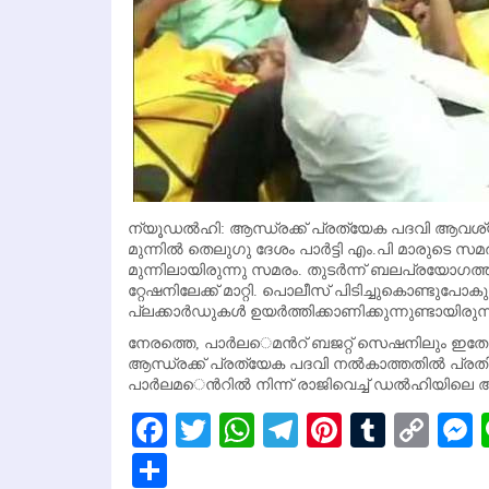
ന്യൂഡല്‍ഹി: ആന്ധ്രക്ക്​ പ്രത്യേക പദവി ആവശ്യ​പ്
മുന്നില്‍ തെലുഗു ദേശം പാര്‍ട്ടി എം.പി മാരുടെ സമര
മുന്നിലായിരുന്നു സമരം. തുടര്‍ന്ന്​ ബലപ്രയോഗത
റ്റേഷനിലേക്ക്​ മാറ്റി. പൊലീസ്​ പിടിച്ചുകൊണ്ടുപ
പ്ലക്കാര്‍ഡുകള്‍ ഉയര്‍ത്തിക്കാണിക്കുന്നുണ്ടായിരുന്
നേരത്തെ, പാര്‍ല​െമന്‍റ്​ ബജറ്റ്​ സെഷനിലും ഇതേ ആവ
ആന്ധ്രക്ക്​ പ്രത്യേക പദവി നല്‍കാത്തതില്‍ പ്രത
പാര്‍ലമ​െന്‍റില്‍ നിന്ന്​ രാജിവെച്ച്‌​ ഡല്‍ഹിയി
Facebook
Twitter
WhatsApp
Telegram
Pinterest
Tumbl
Cop
Lin
Share