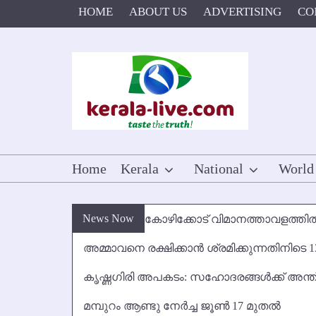
Skip
HOME
ABOUT US
ADVERTISING
CO
to
content
Home
Kerala
National
World
News Now
കോഴിക്കോട് വിമാനത്താവളത്തില്‍
അമ്മാവനെ രക്ഷിക്കാന്‍ ശ്രമിക്കുന്നതിനിടെ 1
കൃഷ്ണഗിരി അപകടം: സഹോദരങ്ങള്‍ക്ക് അന്ത
മമ്പുറം ആണ്ടു നേര്‍ച്ച ജൂണ്‍ 17 മുതല്‍