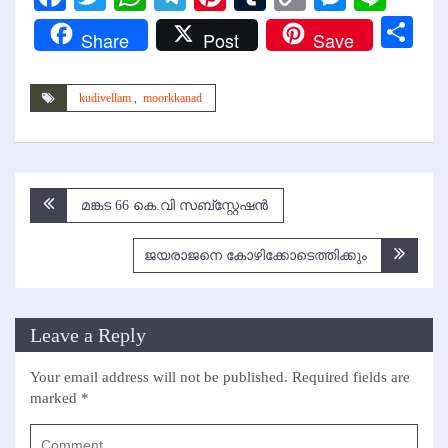
Link
Sh
Share
Post
Save
kudivellam
,
moorkkanad
Post
മങ്കട 66 കെ.വി സബ്‌സ്റ്റേഷന്‍
navigation
ജയരാജനെ കോഴിക്കോടെത്തിക്കും
Leave a Reply
Your email address will not be published.
Required fields are
marked
*