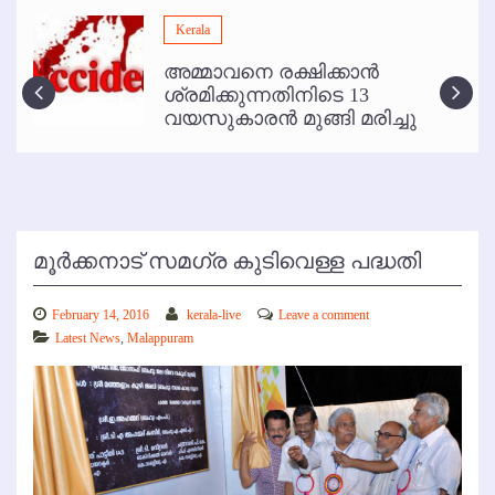
മമ്പുറം ആണ്ടു നേര്‍ച്ച ജൂണ്‍ 17 മുതല്‍
Kerala
ഇനി രമേശ് പിഷാരടി സ്റ്റേജ് ഷോകള്‍ക്ക് ഇല്ല
അമ്മാവനെ രക്ഷിക്കാന്‍
കോഴിക്കോട് വിമാനത്താവളത്തില്‍ അനധികൃത പാര്‍ക്കിംഗ് പിരിവ് :
ശ്രമിക്കുന്നതിനിടെ 13
പരാതി തള്ളി
വയസുകാരന്‍ മുങ്ങി മരിച്ചു
മൂര്‍ക്കനാട് സമഗ്ര കുടിവെള്ള പദ്ധതി
February 14, 2016
kerala-live
Leave a comment
Latest News
,
Malappuram