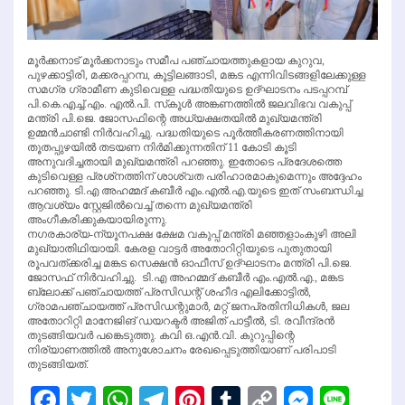
മൂര്‍ക്കനാട് മൂര്‍ക്കനാടും സമീപ പഞ്ചായത്തുകളായ കുറുവ,
പുഴക്കാട്ടിരി, മക്കരപ്പറമ്പ, കൂട്ടിലങ്ങാടി, മങ്കട എന്നിവിടങ്ങളിലേക്കുള്ള
സമഗ്ര ഗ്രാമീണ കുടിവെള്ള പദ്ധതിയുടെ ഉദ്ഘാടനം പടപ്പറമ്പ്
പി.കെ.എച്ച്.എം. എല്‍.പി. സ്‌കൂള്‍ അങ്കണത്തില്‍ ജലവിഭവ വകുപ്പ്
മന്ത്രി പി.ജെ. ജോസഫിന്റെ അധ്യക്ഷതയില്‍ മുഖ്യമന്ത്രി
ഉമ്മന്‍ചാണ്ടി നിര്‍വഹിച്ചു. പദ്ധതിയുടെ പൂര്‍ത്തീകരണത്തിനായി
തൂതപ്പുഴയില്‍ തടയണ നിര്‍മിക്കുന്നതിന് 11 കോടി കൂടി
അനുവദിച്ചതായി മുഖ്യമന്ത്രി പറഞ്ഞു. ഇതോടെ പ്രദേശത്തെ
കുടിവെള്ള പ്രശ്‌നത്തിന് ശാശ്വത പരിഹാരമാകുമെന്നും അദ്ദേഹം
പറഞ്ഞു. ടി.എ അഹമ്മദ് കബീര്‍ എം.എല്‍.എ.യുടെ ഇത് സംബന്ധിച്ച
ആവശ്യം സ്റ്റേജില്‍വെച്ച് തന്നെ മുഖ്യമന്ത്രി
അംഗീകരിക്കുകയായിരുന്നു.
നഗരകാര്യ-ന്യൂനപക്ഷ ക്ഷേമ വകുപ്പ് മന്ത്രി മഞ്ഞളാംകുഴി അലി
മുഖ്യാതിഥിയായി. കേരള വാട്ടര്‍ അതോറിറ്റിയുടെ പുതുതായി
രൂപവത്ക്കരിച്ച മങ്കട സെക്ഷന്‍ ഓഫീസ് ഉദ്ഘാടനം മന്ത്രി പി.ജെ.
ജോസഫ് നിര്‍വഹിച്ചു. ടി.എ അഹമ്മദ് കബീര്‍ എം.എല്‍.എ., മങ്കട
ബ്ലോക്ക് പഞ്ചായത്ത് പ്രസിഡന്റ് ശഹീദ എലിക്കോട്ടില്‍,
ഗ്രാമപഞ്ചായത്ത് പ്രസിഡന്റുമാര്‍, മറ്റ് ജനപ്രതിനിധികള്‍, ജല
അതോറിറ്റി മാനേജിങ് ഡയറക്ടര്‍ അജിത് പാട്ടീല്‍, ടി. രവീന്ദ്രന്‍
തുടങ്ങിയവര്‍ പങ്കെടുത്തു. കവി ഒ.എന്‍.വി. കുറുപ്പിന്റെ
നിര്യാണത്തില്‍ അനുശോചനം രേഖപ്പെടുത്തിയാണ് പരിപാടി
തുടങ്ങിയത്.
Facebook
Twitter
WhatsApp
Telegram
Pinterest
Tumblr
Copy
Messen
Line