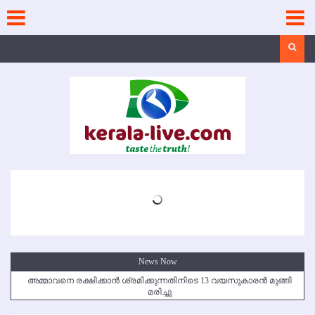
Skip
to
content
Search
News Now
അമ്മാവനെ രക്ഷിക്കാന്‍ ശ്രമിക്കുന്നതിനിടെ 13 വയസുകാരന്‍ മുങ്ങി
മരിച്ചു
കൃഷ്ണഗിരി അപകടം: സഹോദരങ്ങള്‍ക്ക് അന്ത്യാഞ്ജലി