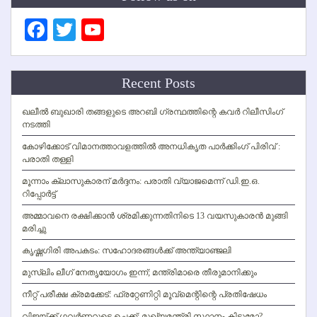
Facebook
Twitter
YouTube
Channel
Recent Posts
ഖലീല്‍ ബുഖാരി തങ്ങളുടെ അറബി ഗ്രന്ഥത്തിന്റെ കവര്‍ റിലീസിംഗ്
നടത്തി
കോഴിക്കോട് വിമാനത്താവളത്തില്‍ അനധികൃത പാര്‍ക്കിംഗ് പിരിവ് :
പരാതി തള്ളി
മൂന്നാം ക്ലാസുകാരന് മര്‍ദ്ദനം: പരാതി വ്യാജമെന്ന് ഡി.ഇ.ഒ.
റിപ്പോര്‍ട്ട്
അമ്മാവനെ രക്ഷിക്കാന്‍ ശ്രമിക്കുന്നതിനിടെ 13 വയസുകാരന്‍ മുങ്ങി
മരിച്ചു
കൃഷ്ണഗിരി അപകടം: സഹോദരങ്ങള്‍ക്ക് അന്ത്യാഞ്ജലി
മുസ്ലിം ലീഗ് നേതൃയോഗം ഇന്ന്; മന്ത്രിമാരെ തീരുമാനിക്കും
നീറ്റ് പരീക്ഷ ക്രമക്കേട്: ഫ്രറ്റേണിറ്റി മൂവ്‌മെന്റിന്റെ പ്രതിഷേധം
വിജയ്ക്ക് ഗവര്‍ണറുടെ ചെക്ക്; മുഖ്യമന്ത്രി സ്ഥാനം കിട്ടുമോ?