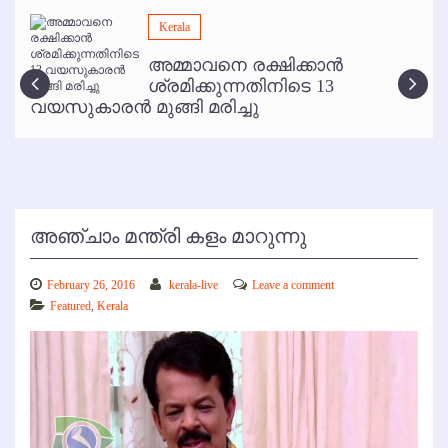
മമ്പുറം ആണ്ടു നേര്‍ച്ച ജൂണ്‍ 17 മുതല്‍
Kerala
ഇനി രമേശ് പിഷാരടി സ്റ്റേജ് ഷോകള്‍ക്ക് ഇല്ല
അമ്മാവനെ രക്ഷിക്കാന്‍
കോഴിക്കോട് വിമാനത്താവളത്തില്‍ അനധികൃത പാര്‍ക്കിംഗ് പിരിവ് :
ശ്രമിക്കുന്നതിനിടെ 13
പരാതി തള്ളി
വയസുകാരന്‍ മുങ്ങി മരിച്ചു
അഞ്ചാം മന്ത്രി കളം മാറുന്നു
February 26, 2016
kerala-live
Leave a comment
Featured
,
Kerala