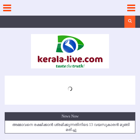
Skip
to
content
Search
News Now
അമ്മാവനെ രക്ഷിക്കാന്‍ ശ്രമിക്കുന്നതിനിടെ 13 വയസുകാരന്‍ മുങ്ങി
മരിച്ചു
കൃഷ്ണഗിരി അപകടം: സഹോദരങ്ങള്‍ക്ക് അന്ത്യാഞ്ജലി