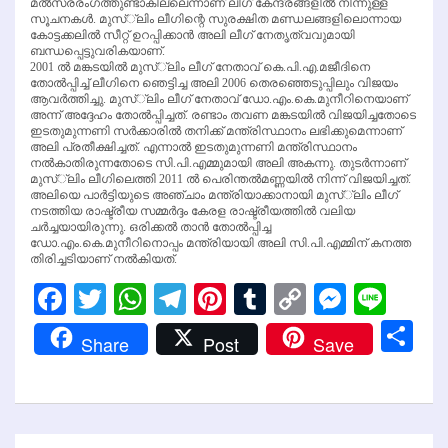
മല്‍സരരംഗത്തുണ്ടാകില്ലെന്നാണ് ലീഗ് കേന്ദ്രങ്ങളില്‍ നിന്നുള്ള
സൂചനകള്‍. മുസ്്‌ലിം ലീഗിന്റെ സുരക്ഷിത മണ്ഡലങ്ങളിലൊന്നായ
കോട്ടക്കലില്‍ സീറ്റ് ഉറപ്പിക്കാന്‍ അലി ലീഗ് നേതൃത്വവുമായി
ബന്ധപ്പെട്ടുവരികയാണ്.
2001 ല്‍ മങ്കടയില്‍ മുസ്്‌ലിം ലീഗ് നേതാവ് കെ.പി.എ.മജീദിനെ
തോല്‍പ്പിച്ച് ലീഗിനെ ഞെട്ടിച്ച അലി 2006 തെരഞ്ഞെടുപ്പിലും വിജയം
ആവര്‍ത്തിച്ചു. മുസ്്‌ലിം ലീഗ് നേതാവ് ഡോ.എം.കെ.മുനീറിനെയാണ്
അന്ന് അദ്ദേഹം തോല്‍പ്പിച്ചത്. രണ്ടാം തവണ മങ്കടയില്‍ വിജയിച്ചതോടെ
ഇടതുമുന്നണി സര്‍ക്കാരില്‍ തനിക്ക് മന്ത്രിസ്ഥാനം ലഭിക്കുമെന്നാണ്
അലി പ്രതീക്ഷിച്ചത്. എന്നാല്‍ ഇടതുമുന്നണി മന്ത്രിസ്ഥാനം
നല്‍കാതിരുന്നതോടെ സി.പി.എമ്മുമായി അലി അകന്നു. തുടര്‍ന്നാണ്
മുസ്്‌ലിം ലീഗിലെത്തി 2011 ല്‍ പെരിന്തല്‍മണ്ണയില്‍ നിന്ന് വിജയിച്ചത്.
അലിയെ പാര്‍ട്ടിയുടെ അഞ്ചാം മന്ത്രിയാക്കാനായി മുസ്്‌ലിം ലീഗ്
നടത്തിയ രാഷ്ട്രീയ സമ്മര്‍ദ്ദം കേരള രാഷ്ട്രീയത്തില്‍ വലിയ
ചര്‍ച്ചയായിരുന്നു. ഒരിക്കല്‍ താന്‍ തോല്‍പ്പിച്ച
ഡോ.എം.കെ.മുനീറിനൊപ്പം മന്ത്രിയായി അലി സി.പി.എമ്മിന് കനത്ത
തിരിച്ചടിയാണ് നല്‍കിയത്.
Facebook
Twitter
WhatsApp
Telegram
Pinterest
Tumblr
Copy
Messen
Line
Link
Sh
Share
Post
Save