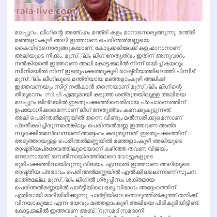
മലപ്പുറം- ലീഗിന്റെ അഞ്ചാം മന്ത്രി കളം മാറാനൊരുങ്ങുന്നു. മന്ത്രി
മഞ്ഞളാംകുഴി അലി ഇത്തവണ പെരിന്തല്‍മണ്ണയെ
കൈവിടാനൊരുങ്ങുകയാണ്. കോട്ടക്കലിലേക്ക് കളംമാറാനാണ്
അലിയുടെ നീക്കം. മുസ്്‌ലിം ലീഗ് നേതൃത്വം ഇതിന് അനുവാദം
നല്‍കിയാല്‍ ഇത്തവണ അലി കോട്ടക്കലില്‍ നിന്ന് ജയിച്ച് കയറും.
സിനിമയില്‍ നിന്ന് ഇടതുപക്ഷത്തുകൂടി രാഷ്ട്രീയത്തിലെത്തി പിന്നീട്
മുസ്്‌ലിം ലീഗിലൂടെ മന്ത്രിയായ മഞ്ഞളാംകുഴി അലിക്ക്
ഇത്തവണയും സീറ്റ് നല്‍കാന്‍ തന്നെയാണ് മുസ്്‌ലിം ലീഗിന്റെ
തീരുമാനം. സി.പി.എമ്മുമായി കടുത്ത ശത്രുതയിലുള്ള അലിയെ
മലപ്പുറം ജില്ലയില്‍ ഇടതുപക്ഷത്തിനെതിരായ പ്രചാരണത്തിന്
ഉപയോഗിക്കാമെന്നാണ് ലീഗ് നേതൃത്വം കണക്കുകൂട്ടുന്നത്.
അലി പെരിന്തല്‍മണ്ണയില്‍ തന്നെ വീണ്ടും മല്‍സരിക്കുമെന്നാണ്
പ്രതീക്ഷിച്ചിരുന്നതെങ്കിലും പെരിന്തല്‍മണ്ണ ഇത്തവണ അത്ര
സുരക്ഷിതമല്ലെന്നാണ് അദ്ദേഹം കരുതുന്നത്. ഇടതുപക്ഷത്തിന്
അടുത്തറയുള്ള പെരിന്തല്‍മണ്ണയില്‍ മഞ്ഞളാംകുഴി അലിയുടെ
രാഷ്ട്രീയപ്രഭാവത്തിലൂടെയാണ് കഴിഞ്ഞ തവണ വിജയം
നേടാനായത്. ഒമ്പതിനായിരത്തിലേറെ വോട്ടുകളുടെ
ഭൂരിപക്ഷത്തിനായിരുന്നു വിജയം. എന്നാല്‍ ഇത്തവണ അലിയുടെ
രാഷ്ട്രീയ പ്രഭാവം പെരിന്തല്‍മണ്ണയില്‍ ഏല്‍ക്കില്ലെന്നാണ് സൂചന.
മാത്രമല്ല, മുസ്്‌ലിം ലീഗില്‍ ഗ്രൂപ്പിസം ശക്തമായ
പെരിന്തല്‍മണ്ണയില്‍ പാര്‍ട്ടിയിലെ ഒരു വിഭാഗം അദ്ദേഹത്തിന്
എതിരായി മാറിയിരിക്കുന്നു. പാര്‍ട്ടിയിലെ തൊഴുത്തില്‍കുത്ത് തനിക്ക്
വിനയാകുമോ എന്ന ഭയവും മഞ്ഞളാംകുഴി അലിയെ പിടികൂടിയിട്ടിണ്ട്.
കോട്ടക്കലില്‍ ഇത്തവണ അബ്്ദുസമദ് സമദാനി