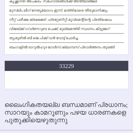
കൃഷ്ണഗിരി അപകടം: സഹോദരങ്ങള്‍ക്ക് അന്ത്യാഞ്ജലി
മുസ്ലിം ലീഗ് നേതൃയോഗം ഇന്ന്; മന്ത്രിമാരെ തീരുമാനിക്കും
നീറ്റ് പരീക്ഷ ക്രമക്കേട്: ഫ്രറ്റേണിറ്റി മൂവ്‌മെന്റിന്റെ പ്രതിഷേധം
വിജയ്ക്ക് ഗവര്‍ണറുടെ ചെക്ക്; മുഖ്യമന്ത്രി സ്ഥാനം കിട്ടുമോ?
തൃശൂരില്‍ ബി.ജെ.പിക്ക് വന്‍ വോട്ട് ചോര്‍ച്ച
ബംഗാളില്‍ ദാറുല്‍ഹുദ ഗേള്‍സ് ക്യാമ്പസ് പ്രവര്‍ത്തനം തുടങ്ങി
33229
ലൈംഗികതയല്ല ബന്ധമാണ് പ്രധാനം;
സാറയും കാമറൂണും പഴയ ധാരണകളെ
പുതുക്കിയെഴുതുന്നു