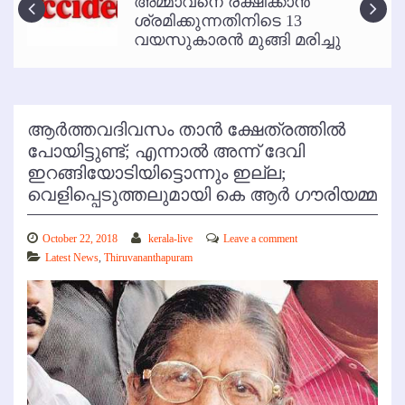
അമ്മാവനെ രക്ഷിക്കാന്‍
കോഴിക്കോട് വിമാനത്താവളത്തില്‍ അനധികൃത പാര്‍ക്കിംഗ് പിരിവ് :
ശ്രമിക്കുന്നതിനിടെ 13
പരാതി തള്ളി
വയസുകാരന്‍ മുങ്ങി മരിച്ചു
ആര്‍ത്തവദിവസം താന്‍ ക്ഷേത്രത്തില്‍
പോയിട്ടുണ്ട്; എന്നാല്‍ അന്ന് ദേവി
ഇറങ്ങിയോടിയിട്ടൊന്നും ഇല്ല;
വെളിപ്പെടുത്തലുമായി കെ ആര്‍ ഗൗരിയമ്മ
October 22, 2018
kerala-live
Leave a comment
Latest News
,
Thiruvananthapuram