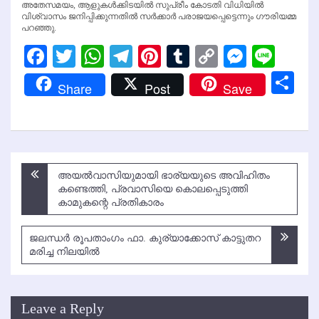
അതേസമയം, ആളുകള്‍ക്കിടയില്‍ സുപ്രീം കോടതി വിധിയില്‍
വിശ്വാസം ജനിപ്പിക്കുന്നതില്‍ സര്‍ക്കാര്‍ പരാജയപ്പെട്ടെന്നും ഗൗരിയമ്മ
പറഞ്ഞു.
Facebook
Twitter
WhatsApp
Telegram
Pinterest
Tumblr
Copy
Messen
Line
Link
Sh
Share
Post
Save
Post
അയല്‍വാസിയുമായി ഭാര്യയുടെ അവിഹിതം
navigation
കണ്ടെത്തി, പ്രവാസിയെ കൊലപ്പെടുത്തി
കാമുകന്റെ പ്രതികാരം
ജലന്ധര്‍ രൂപതാംഗം ഫാ. കുര്യാക്കോസ് കാട്ടുതറ
മരിച്ച നിലയില്‍
Leave a Reply