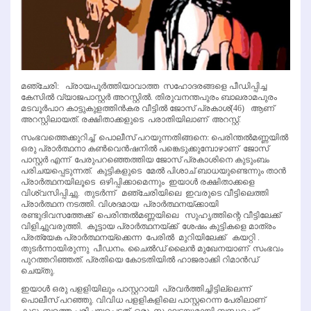
മഞ്ചേരി: പ്രായപൂര്‍ത്തിയാവാത്ത സഹോദരങ്ങളെ പീഡിപ്പിച്ച
കേസില്‍ വ്യാജപാസ്റ്റര്‍ അറസ്റ്റില്‍. തിരുവനന്തപുരം ബാലരാമപുരം
മടവൂര്‍പാറ കാട്ടുകുളത്തിന്‍കര വീട്ടില്‍ ജോസ് പ്രകാശ്(46) ആണ്
അറസ്റ്റിലായത്. രക്ഷിതാക്കളുടെ പരാതിയിലാണ് അറസ്റ്റ്.
സംഭവത്തെക്കുറിച്ച് പൊലീസ് പറയുന്നതിങ്ങനെ: പെരിന്തല്‍മണ്ണയില്‍
ഒരു പ്രാര്‍ത്ഥനാ കണ്‍വെന്‍ഷനില്‍ പങ്കെടുക്കുമ്പോഴാണ് ജോസ്
പാസ്റ്റര്‍ എന്ന് പേരുപറഞ്ഞെത്തിയ ജോസ് പ്രകാശിനെ കുടുംബം
പരിചയപ്പെടുന്നത്. കുട്ടികളുടെ മേല്‍ പിശാച് ബാധയുണ്ടെന്നും താന്‍
പ്രാര്‍ത്ഥനയിലൂടെ ഒഴിപ്പിക്കാമെന്നും ഇയാള്‍ രക്ഷിതാക്കളെ
വിശ്വസിപ്പിച്ചു. തുടര്‍ന്ന് മഞ്ചേരിയിലെ ഇവരുടെ വീട്ടിലെത്തി
പ്രാര്‍ത്ഥന നടത്തി. വിശദമായ പ്രാര്‍ത്ഥനയ്ക്കായി
രണ്ടുദിവസത്തേക്ക് പെരിന്തല്‍മണ്ണയിലെ സുഹൃത്തിന്റെ വീട്ടിലേക്ക്
വിളിച്ചുവരുത്തി. കൂട്ടായ പ്രാര്‍ത്ഥനയ്ക്ക് ശേഷം കുട്ടികളെ മാത്രം
പ്രത്യേക പ്രാര്‍ത്ഥനയ്‌ക്കെന്ന പേരില്‍ മുറിയിലേക്ക് കയറ്റി .
തുടര്‍ന്നായിരുന്നു പീഡനം. ചൈല്‍ഡ് ലൈന്‍ മുഖേനയാണ് സംഭവം
പുറത്തറിഞ്ഞത്. പ്രതിയെ കോടതിയില്‍ ഹാജരാക്കി റിമാന്‍ഡ്
ചെയ്തു.
ഇയാള്‍ ഒരു പളളിയിലും പാസ്റ്ററായി പ്രവര്‍ത്തിച്ചിട്ടില്ലെന്ന്
പൊലീസ് പറഞ്ഞു. വിവിധ പളളികളിലെ പാസ്റ്ററെന്ന പേരിലാണ്
കുടുംബത്തെ പരിചയപ്പെട്ടത്. ഒരു സംഘടയുമായി ബന്ധപ്പെട്ട്