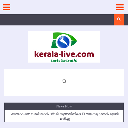
Skip
to
content
Search
News Now
അമ്മാവനെ രക്ഷിക്കാന്‍ ശ്രമിക്കുന്നതിനിടെ 13 വയസുകാരന്‍ മുങ്ങി
മരിച്ചു
കൃഷ്ണഗിരി അപകടം: സഹോദരങ്ങള്‍ക്ക് അന്ത്യാഞ്ജലി