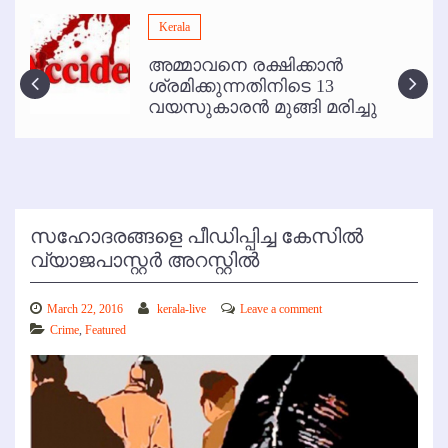
മമ്പുറം ആണ്ടു നേര്‍ച്ച ജൂണ്‍ 17 മുതല്‍
Kerala
ഇനി രമേശ് പിഷാരടി സ്റ്റേജ് ഷോകള്‍ക്ക് ഇല്ല
അമ്മാവനെ രക്ഷിക്കാന്‍
കോഴിക്കോട് വിമാനത്താവളത്തില്‍ അനധികൃത പാര്‍ക്കിംഗ് പിരിവ് :
ശ്രമിക്കുന്നതിനിടെ 13
പരാതി തള്ളി
വയസുകാരന്‍ മുങ്ങി മരിച്ചു
സഹോദരങ്ങളെ പീഡിപ്പിച്ച കേസില്‍
വ്യാജപാസ്റ്റര്‍ അറസ്റ്റില്‍
March 22, 2016
kerala-live
Leave a comment
Crime
,
Featured