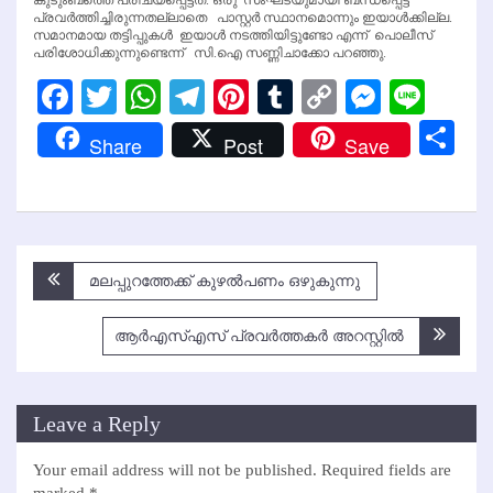
പ്രവര്‍ത്തിച്ചിരുന്നതല്ലാതെ പാസ്റ്റര്‍ സ്ഥാനമൊന്നും ഇയാള്‍ക്കില്ല.
സമാനമായ തട്ടിപ്പുകള്‍ ഇയാള്‍ നടത്തിയിട്ടുണ്ടോ എന്ന് പൊലീസ്
പരിശോധിക്കുന്നുണ്ടെന്ന് സി.ഐ സണ്ണിചാക്കോ പറഞ്ഞു.
Facebook
Twitter
WhatsApp
Telegram
Pinterest
Tumblr
Copy
Messen
Line
Link
Sh
Share
Post
Save
Post
മലപ്പുറത്തേക്ക് കുഴല്‍പണം ഒഴുകുന്നു
navigation
ആര്‍എസ്എസ് പ്രവര്‍ത്തകര്‍ അറസ്റ്റില്‍
Leave a Reply
Your email address will not be published.
Required fields are
marked
*