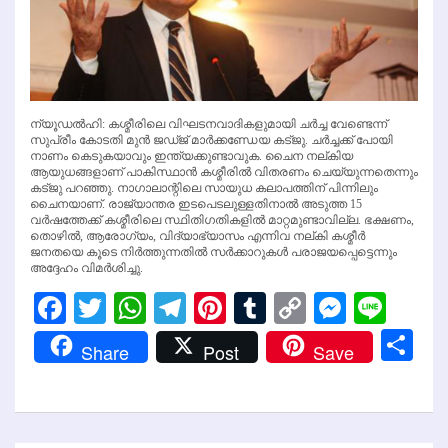
ന്യൂഡല്‍ഹി: കശ്മീരിലെ വിഘടനവാദികളുമായി ചര്‍ച്ച വേണ്ടെന്ന്
സുപ്രീം കോടതി മുന്‍ ജഡ്ജ് മാര്‍ക്കണ്ഡേയ കട്ജു. ചര്‍ച്ചക്ക് പോയി
നാണം കെടുകയാവും ഇന്ത്യക്കുണ്ടാവുക. ചൈന നല്കിയ
ആയുധങ്ങളാണ് പാകിസ്ഥാന്‍ കശ്മീരില്‍ വിതരണം ചെയ്യുന്നതെന്നും
കട്ജു പറഞ്ഞു. നാഗാലാന്റിലെ സായുധ കലാപത്തിന് പിന്നിലും
ചൈനയാണ്. രാജ്യാന്തര ഇടപെടലുള്ളതിനാല്‍ അടുത്ത 15
വര്‍ഷത്തേക്ക് കശ്മീരിലെ സ്ഥിതിഗതികളില്‍ മാറ്റമുണ്ടാവില്ല. ഭക്ഷണം,
തൊഴില്‍, ആരോഗ്യം, വിദ്യാഭ്യാസം എന്നിവ നല്കി കശ്മീര്‍
ജനതയെ കൂടെ നിര്‍ത്തുന്നതില്‍ സര്‍ക്കാറുകള്‍ പരാജയപ്പെട്ടെന്നും
അദ്ദേഹം വിമര്‍ശിച്ചു.
Facebook
Twitter
WhatsApp
Telegram
Pinterest
Tumblr
Copy
Messen
Line
Link
Sh
Share
Post
Save