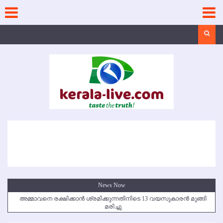
Skip
to
content
Search
News Now
അമ്മാവനെ രക്ഷിക്കാന്‍ ശ്രമിക്കുന്നതിനിടെ 13 വയസുകാരന്‍ മുങ്ങി
മരിച്ചു
കൃഷ്ണഗിരി അപകടം: സഹോദരങ്ങള്‍ക്ക് അന്ത്യാഞ്ജലി