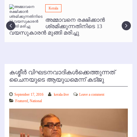
മമ്പുറം ആണ്ടു നേര്‍ച്ച ജൂണ്‍ 17 മുതല്‍
Kerala
ഇനി രമേശ് പിഷാരടി സ്റ്റേജ് ഷോകള്‍ക്ക് ഇല്ല
അമ്മാവനെ രക്ഷിക്കാന്‍
കോഴിക്കോട് വിമാനത്താവളത്തില്‍ അനധികൃത പാര്‍ക്കിംഗ് പിരിവ് :
ശ്രമിക്കുന്നതിനിടെ 13
പരാതി തള്ളി
വയസുകാരന്‍ മുങ്ങി മരിച്ചു
കശ്മീര്‍ വിഘടനവാദികള്‍ക്കെത്തുന്നത്
ചൈനയുടെ ആയുധമെന്ന് കട്ജു
September 17, 2016
kerala-live
Leave a comment
Featured
,
National