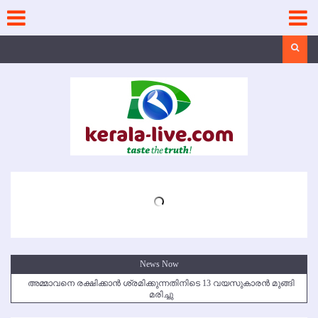
Skip
to
content
Search
News Now
അമ്മാവനെ രക്ഷിക്കാന്‍ ശ്രമിക്കുന്നതിനിടെ 13 വയസുകാരന്‍ മുങ്ങി
മരിച്ചു
കൃഷ്ണഗിരി അപകടം: സഹോദരങ്ങള്‍ക്ക് അന്ത്യാഞ്ജലി