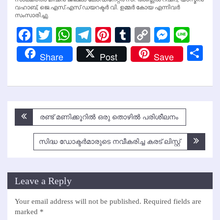
വഹാബ്, ജെ.എസ്.എസ് ഡയറക്ടര്‍ വി. ഉമ്മര്‍ കോയ എന്നിവര്‍
സംസാരിച്ചു.
Facebook
Twitter
WhatsApp
Telegram
Pinterest
Tumblr
Copy
Messen
Line
Link
Sh
Share
Post
Save
Post
രണ്ട് മണിക്കൂറില്‍ ഒരു തൊഴില്‍ പരിശീലനം
navigation
സിദ്ധ ഡോക്ടര്‍മാരുടെ നവീകരിച്ച കരട് ലിസ്റ്റ്
Leave a Reply
Your email address will not be published.
Required fields are
marked
*