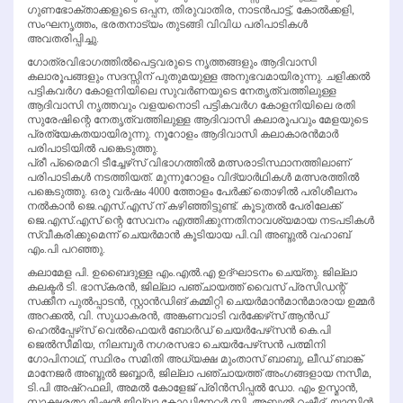
ഗുണഭോക്താക്കളുടെ ഒപ്പന, തിരുവാതിര, നാടന്‍പാട്ട്, കോല്‍ക്കളി,
സംഘനൃത്തം, ഭരതനാട്യം തുടങ്ങി വിവിധ പരിപാടികള്‍
അവതരിപ്പിച്ചു.
ഗോത്രവിഭാഗത്തില്‍പെട്ടവരുടെ നൃത്തങ്ങളും ആദിവാസി
കലാരൂപങ്ങളും സദസ്സിന് പുതുമയുള്ള അനുഭവമായിരുന്നു. ചളിക്കല്‍
പട്ടികവര്‍ഗ കോളനിയിലെ സുവര്‍ണയുടെ നേതൃത്വത്തിലുള്ള
ആദിവാസി നൃത്തവും വളയനൊടി പട്ടികവര്‍ഗ കോളനിയിലെ രതി
സുരേഷിന്റെ നേതൃത്വത്തിലുള്ള ആദിവാസി കലാരൂപവും മേളയുടെ
പ്രത്യേകതയായിരുന്നു. നൂറോളം ആദിവാസി കലാകാരന്‍മാര്‍
പരിപാടിയില്‍ പങ്കെടുത്തു.
പ്രീ പ്രൈമറി ടീച്ചേഴ്‌സ് വിഭാഗത്തില്‍ മത്സരാടിസ്ഥാനത്തിലാണ്
പരിപാടികള്‍ നടത്തിയത്. മുന്നുറോളം വിദ്യാര്‍ഥികള്‍ മത്സരത്തില്‍
പങ്കെടുത്തു. ഒരു വര്‍ഷം 4000 ത്തോളം പേര്‍ക്ക് തൊഴില്‍ പരിശീലനം
നല്‍കാന്‍ ജെ.എസ്.എസ് ന് കഴിഞ്ഞിട്ടുണ്ട്. കൂടുതല്‍ പേരിലേക്ക്
ജെ.എസ്.എസ് ന്റെ സേവനം എത്തിക്കുന്നതിനാവശ്യമായ നടപടികള്‍
സ്വീകരിക്കുമെന്ന് ചെയര്‍മാന്‍ കൂടിയായ പി.വി അബ്ദുല്‍ വഹാബ്
എം.പി പറഞ്ഞു.
കലാമേള പി. ഉബൈദുള്ള എം.എല്‍.എ ഉദ്ഘാടനം ചെയ്തു. ജില്ലാ
കലക്ടര്‍ ടി. ഭാസ്‌കരന്‍, ജില്ലാ പഞ്ചായത്ത് വൈസ് പ്രസിഡന്റ്
സക്കീന പുല്‍പ്പാടന്‍, സ്റ്റാന്‍ഡിങ് കമ്മിറ്റി ചെയര്‍മാന്‍മാന്‍മാരായ ഉമ്മര്‍
അറക്കല്‍, വി. സുധാകരന്‍, അങ്കണവാടി വര്‍ക്കേഴ്‌സ് ആന്‍ഡ്
ഹെല്‍പ്പേഴ്‌സ് വെല്‍ഫെയര്‍ ബോര്‍ഡ് ചെയര്‍പേഴ്‌സന്‍ കെ.പി
ജെല്‍സീമിയ, നിലമ്പൂര്‍ നഗരസഭാ ചെയര്‍പേഴ്‌സന്‍ പത്മിനി
ഗോപിനാഥ്, സ്ഥിരം സമിതി അധ്യക്ഷ മുംതാസ് ബാബു, ലീഡ് ബാങ്ക്
മാനേജര്‍ അബ്ദുല്‍ ജബ്ബാര്‍, ജില്ലാ പഞ്ചായത്ത് അംഗങ്ങളായ നസീമ,
ടി.പി അഷ്‌റഫലി, അമല്‍ കോളേജ് പ്രിന്‍സിപ്പല്‍ ഡോ. എം ഉസ്മാന്‍,
സാക്ഷരതാ മിഷന്‍ ജില്ലാ കോഡിനേറ്റര്‍ സി. അബ്ദുല്‍ റഷീദ്, യാസ്മിന്‍