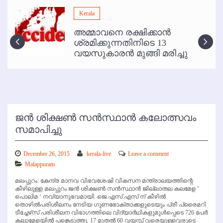
മമ്പുറം ആണ്ടു നേര്‍ച്ച ജൂണ്‍ 17 മുതല്‍
Kerala
ഇനി രമേശ് പിഷാരടി സ്റ്റേജ് ഷോകള്‍ക്ക് ഇല്ല
അമ്മാവനെ രക്ഷിക്കാന്‍
കോഴിക്കോട് വിമാനത്താവളത്തില്‍ അനധികൃത പാര്‍ക്കിംഗ് പിരിവ് :
ശ്രമിക്കുന്നതിനിടെ 13
പരാതി തള്ളി
വയസുകാരന്‍ മുങ്ങി മരിച്ചു
ജന്‍ ശിക്ഷണ്‍ സന്‍സ്ഥാന്‍ കലോത്സവം
സമാപിച്ചു
December 26, 2015
kerala-live
Leave a comment
Malappuram
മലപ്പുറം: കേന്ദ്ര മാനവ വിഭവശേഷി വികസന മന്ത്രാലയത്തിന്റെ
കീഴിലുള്ള മലപ്പുറം ജന്‍ ശിക്ഷണ്‍ സന്‍സ്ഥാന്‍ ജില്ലാതല കലമേള ‘
പൊലിമ ‘ നവ്യാനുഭവമായി. ജെ.എസ്.എസ് ന് കീഴില്‍
തൊഴില്‍പരിശീലനം നേടിയ ഗുണഭോക്താക്കളുടെയും പ്രീ പ്രൈമറി
ടീച്ചേഴ്‌സ് പരിശീലന വിഭാഗത്തിലെ വിദ്യാര്‍ഥികളുമുള്‍പ്പെടെ 726 പേര്‍
കലാമേളയില്‍ പങ്കെടുത്തു. 17 മുതല്‍ 60 വയസ്സ് വരെയുള്ളവരുടെ