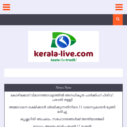
Skip
to
content
Search
News Now
കോഴിക്കോട് വിമാനത്താവളത്തില്‍ അനധികൃത പാര്‍ക്കിംഗ് പിരിവ് :
പരാതി തള്ളി
അമ്മാവനെ രക്ഷിക്കാന്‍ ശ്രമിക്കുന്നതിനിടെ 13 വയസുകാരന്‍ മുങ്ങി
മരിച്ചു
കൃഷ്ണഗിരി അപകടം: സഹോദരങ്ങള്‍ക്ക് അന്ത്യാഞ്ജലി
മമ്പുറം ആണ്ടു നേര്‍ച്ച ജൂണ്‍ 17 മുതല്‍