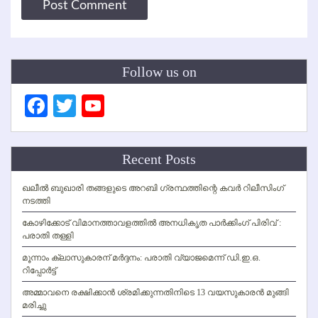
Follow us on
Facebook
Twitter
YouTube
Channel
Recent Posts
ഖലീല്‍ ബുഖാരി തങ്ങളുടെ അറബി ഗ്രന്ഥത്തിന്റെ കവര്‍ റിലീസിംഗ്
നടത്തി
കോഴിക്കോട് വിമാനത്താവളത്തില്‍ അനധികൃത പാര്‍ക്കിംഗ് പിരിവ് :
പരാതി തള്ളി
മൂന്നാം ക്ലാസുകാരന് മര്‍ദ്ദനം: പരാതി വ്യാജമെന്ന് ഡി.ഇ.ഒ.
റിപ്പോര്‍ട്ട്
അമ്മാവനെ രക്ഷിക്കാന്‍ ശ്രമിക്കുന്നതിനിടെ 13 വയസുകാരന്‍ മുങ്ങി
മരിച്ചു