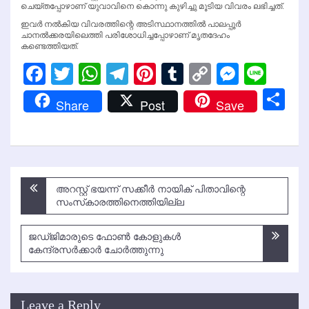
ചെയ്തപ്പോഴാണ് യുവാവിനെ കൊന്നു കുഴിച്ചു മൂടിയ വിവരം ലഭിച്ചത്.
ഇവര്‍ നല്‍കിയ വിവരത്തിന്റെ അടിസ്ഥാനത്തില്‍ പാലപ്പൂര്‍
ചാനല്‍ക്കരയിലെത്തി പരിശോധിച്ചപ്പോഴാണ് മൃതദേഹം
കണ്ടെത്തിയത്.
Facebook
Twitter
WhatsApp
Telegram
Pinterest
Tumblr
Copy
Messen
Line
Link
Sh
Share
Post
Save
Post
അറസ്റ്റ് ഭയന്ന് സക്കീര്‍ നായിക് പിതാവിന്റെ
navigation
സംസ്‌കാരത്തിനെത്തിയില്ല
ജഡ്ജിമാരുടെ ഫോണ്‍ കോളുകള്‍
കേന്ദ്രസര്‍ക്കാര്‍ ചോര്‍ത്തുന്നു
Leave a Reply