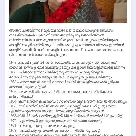
അന്തരിച്ച തമിഴ്‌നാട് മുഖ്യമന്ത്രി ജെ.ജയലളിതയുടെ ജീവിതം
നാടകീയതകള്‍ ഏറെ നിറഞ്ഞതായിരുന്നു.തെന്നിന്ത്യന്‍
സിനിമയിലിടെ ജനഹൃദയങ്ങളില്‍ ഇടം നേടി ഇച്ഛാശക്തിയിലൂടെ
രാഷ്ട്രീയഭൂമികയില്‍ ആധിപത്യമുറപ്പിച്ച ജയയുടെ ജീവതം ഇന്ത്യന്‍
രാഷ്ട്രീയത്തില്‍ സമീനതകളില്ലാത്തതാണ്. സംഭവബഹുലമായ ആ
ജീവിതത്തിന്റെ നാള്‍വഴികളിലൂടെ…
1948 ഫെബ്രുവരി 24- കര്‍ണാടകയിലെ മൈസൂര്‍ സംസ്ഥാനത്ത്
ജയറാമിന്റെയും വേദവല്ലിയുടേയും മകളായി ജയലളിതയുടെ ജനനം
1950 – പിതാവ് ജയറാം മരിക്കുന്നു.അമ്മ ബാംഗ്ലൂരിലുളള
മാതാപിതാക്കളുടെ അടുത്തേക്ക് പോകുന്നു.ഒപ്പം ജയലളിതയും
1952 – അമ്മ ജോലിക്കായി മദ്രാസിലേക്ക്.ജയലളിത ബാംഗ്ലൂരിലെ
അമ്മായിയുടെ വീട്ടില്‍
1958- അമ്മായി വിവാഹം ക!ഴിക്കുന്നു.അമ്മക്കൊപ്പം ജീവിക്കാന്‍
മദ്രാസിലേക്ക്
1964- കന്നട സിനിമ ചിന്നഡ ഗോംബെയിലൂടെ സിനിമയില്‍ അരങ്ങേറ്റം
1965- തമിഴ് സിനിമയില്‍ അരങ്ങേറ്റം.വെണ്ണിരടൈ ഹിറ്റ്.തുടര്‍ന്ന്
എംജിആറുമൊത്ത് ആദ്യ ചിത്രം ആയിരത്തില്‍ ഒരുവന്‍
1965-1980 15 വര്‍ഷത്തിനുളളില്‍ 140 സിനിമകള്‍.അതില്‍ 120ഉം ഹിറ്റ്
1970 – എംജിആര്‍ ഇടയുന്നു,വേറെ നായികയെ തേടുന്നു
1971 – ജയലളിതയുടെ അമ്മ മരിക്കുന്നു
1973 – എംജി ആറുമൊത്ത് അവസാന സിനിമ പട്ടിക്കാട്ട്
പൊന്നയ്യ.ഡിഎംകെയുമായി തെറ്റി എംജിആര്‍ എഐഎഡിഎംകെ