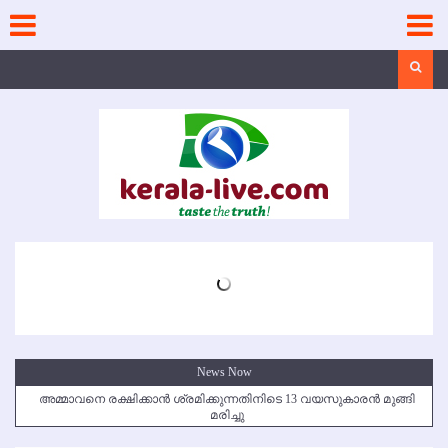
Skip
to
content
Search
News Now
അമ്മാവനെ രക്ഷിക്കാന്‍ ശ്രമിക്കുന്നതിനിടെ 13 വയസുകാരന്‍ മുങ്ങി
മരിച്ചു
കൃഷ്ണഗിരി അപകടം: സഹോദരങ്ങള്‍ക്ക് അന്ത്യാഞ്ജലി