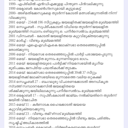
1999- ഏപ്രിലില്‍ എന്‍ഡിഎക്കുളള പിന്തുണ പിന്‍വലിക്കുന്നു
1999 ഒക്ടോബര്‍- കോണ്‍ഗ്രസുമായി കൂട്ടുകെട്ട്.
2000- അഴിമതിക്കേസുകളെ തുടര്‍ന്ന് കോടതി മത്സരിക്കുന്നതില്‍ നിന്ന്
വിലക്കുന്നു
2001 മെയ് – 234ല്‍ 196 സീറ്റുകളും ജയലളിതക്ക്.ജയലളിത മുഖ്യമന്ത്രി
2001 സെപ്തംബര്‍ – സുപ്രീംകോടതി വിധിയെ തുടര്‍ന്ന് ജയലളിത
മുഖ്യമന്ത്രി സ്ഥാനം ഒഴിയുന്നു.ഒ. പനീര്‍സെല്‍വം മുഖ്യമന്ത്രി
2001 ഡിസംബര്‍ – കോടതി ജയലളിതയെ കുറ്റവിമുക്തയാക്കുന്നു
2002 മാര്‍ച്ച് – വീണ്ടും മുഖ്യമന്ത്രി
2004 മെയ്- എഐഎഡിഎംകെ ലോക്‌സഭാ തെരഞ്ഞെടുപ്പില്‍
തോത്ക്കുന്നു
2006 മെയ് – നിയമസഭ തെരഞ്ഞെടുപ്പില്‍ പാര്‍ട്ടി പരാജയപ്പെടുന്നു
2009 മെയ് – ജയലളിത മൂന്നാം മുന്നണിയുടെ ഭാഗം.
2011 മെയ്- ജയലളിതയുടെ പാര്‍ട്ടിക്ക് നിയമസഭയില്‍ മൃഗീയ
ഭൂരിപക്ഷം.ജനപ്രിയ പദ്ധതികള്‍ക്ക് തുടക്കം
2014 മെയ്- ലോക്‌സഭാ തെരഞ്ഞെടുപ്പില്‍ 39ല്‍ 37 സീറ്റും
ജയലളിതക്ക്.ലോക്‌സഭയിലെ മൂന്നാമത്തെ വലിയ ഒറ്റകക്ഷി
2014 സെപ്തംബര്‍ 27 – ബംഗലുരു വിചാരണക്കോടതി അനധികൃത
സ്വത്ത് സമ്പാദനക്കേസില്‍ ജയലളിതയെ
ശിക്ഷിക്കുന്നു.ജയിലിലാകുന്നു.പനീര്‍സെല്‍വം മുഖ്യമന്ത്രി
2014 ഒക്ടോബര്‍ 17 – സുപ്രീംകോടതി ജാമ്യം നല്‍കിയതിനെ തുടര്‍ന്ന്
ജയില്‍ വിമോചിത
2015 മെയ് 11 – കര്‍ണാടക ഹൈക്കോടതി ജയയെ
കുറ്റവിമുക്തയാക്കുന്നു.
2015 മെയ് 23 – വീണ്ടും തമി!ഴ്‌നാട് മുഖ്യമന്ത്രി
2016 മെയ് – നിയമസഭാ തെരഞ്ഞെടുപ്പില്‍ വീണ്ടും ജയം.ചരിത്രം
സൃഷ്ടിച്ച് അധികാരത്തില്‍
2016 സെപ്തംബര്‍- ഒക്ടോബര്‍ – നിര്‍ജലീകരണത്തെ തുടര്‍ന്ന്