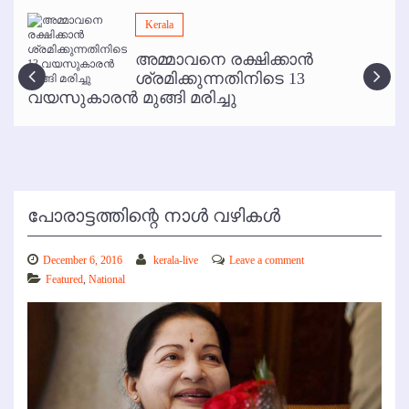
മമ്പുറം ആണ്ടു നേര്‍ച്ച ജൂണ്‍ 17 മുതല്‍
Kerala
ഇനി രമേശ് പിഷാരടി സ്റ്റേജ് ഷോകള്‍ക്ക് ഇല്ല
അമ്മാവനെ രക്ഷിക്കാന്‍
കോഴിക്കോട് വിമാനത്താവളത്തില്‍ അനധികൃത പാര്‍ക്കിംഗ് പിരിവ് :
ശ്രമിക്കുന്നതിനിടെ 13
പരാതി തള്ളി
വയസുകാരന്‍ മുങ്ങി മരിച്ചു
പോരാട്ടത്തിന്റെ നാള്‍ വഴികള്‍
December 6, 2016
kerala-live
Leave a comment
Featured
,
National