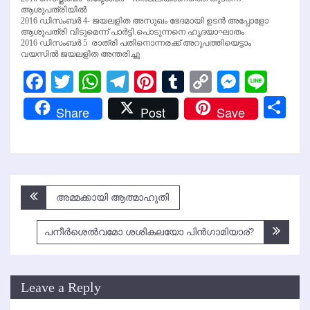
ആശുപത്രിയില്‍
2016 ഡിസംബര്‍ 4- ജയലളിത അസുഖം ഭേദമായി ഉടന്‍ അപ്പോളോ
ആശുപത്രി വിടുമെന്ന് പാര്‍ട്ടി.പൊടുന്നനെ ഹൃദയാഘാതം
2016 ഡിസംബര്‍ 5 രാത്രി പതിനൊന്നരക്ക് അറുപത്തിയെട്ടാം
വയസില്‍ ജയലളിത അന്തരിച്ചു
Facebook
Twitter
WhatsApp
Telegram
Pinterest
Tumblr
Copy
Messen
Line
Link
Sh
Share
Post
Save
Post
അമ്മക്കായി ആത്മാഹുതി
navigation
പനീര്‍ശെല്‍വമോ ശശികലയോ പിന്‍ഗാമിയാര്?
Leave a Reply