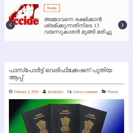
മമ്പുറം ആണ്ടു നേര്‍ച്ച ജൂണ്‍ 17 മുതല്‍
Kerala
ഇനി രമേശ് പിഷാരടി സ്റ്റേജ് ഷോകള്‍ക്ക് ഇല്ല
അമ്മാവനെ രക്ഷിക്കാന്‍
കോഴിക്കോട് വിമാനത്താവളത്തില്‍ അനധികൃത പാര്‍ക്കിംഗ് പിരിവ് :
ശ്രമിക്കുന്നതിനിടെ 13
പരാതി തള്ളി
വയസുകാരന്‍ മുങ്ങി മരിച്ചു
പാസ്‌പോര്‍ട്ട് വെരിഫിക്കേഷന് പുതിയ
ആപ്പ്
February 3, 2016
kerala-live
Leave a comment
Pravasi