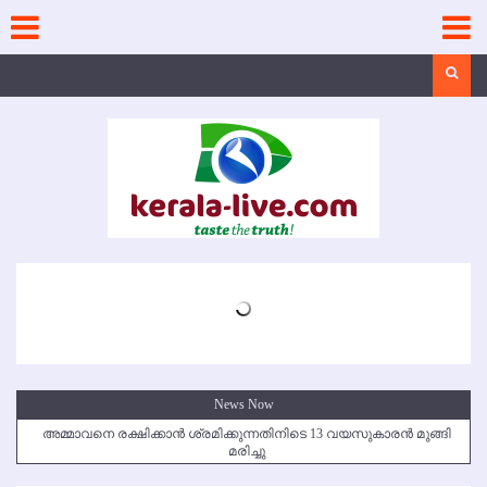
Skip
to
content
Search
News Now
അമ്മാവനെ രക്ഷിക്കാന്‍ ശ്രമിക്കുന്നതിനിടെ 13 വയസുകാരന്‍ മുങ്ങി
മരിച്ചു
കൃഷ്ണഗിരി അപകടം: സഹോദരങ്ങള്‍ക്ക് അന്ത്യാഞ്ജലി