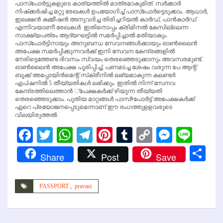
പാസ്‌പോര്‍ട്ടുകളുടെ കാര്യത്തില്‍ മാത്രമാകുമിത്. സര്‍ക്കാര്‍
നിഷ്‌ക്കര്‍ഷിച്ച മറ്റു രേഖകള്‍ ഉപയോഗിച്ച് പാസ്‌പോര്‍ട്ടെടുക്കാം. ആധാര്‍,
ഇലക്ഷന്‍ കമ്മീഷന്‍ അനുവദിച്ച തിരിച്ചറിയല്‍ കാര്‍ഡ്, പാന്‍കാര്‍ഡ്
എന്നിവയാണീ രേഖകള്‍. ഇതിനൊപ്പം ക്രിമിനല്‍ കേസില്ലെന്ന
സാക്ഷ്യപത്രം ആദ്യഘട്ടില്‍ സമര്‍പ്പിച്ചാല്‍ മതിയാകും.
പാസ്‌പോര്‍ട്ടിനായും അനുബന്ധ സേവനങ്ങള്‍ക്കായും ഓണ്‍ലൈന്‍
അപേക്ഷ സമര്‍പ്പിക്കുന്നവര്‍ക്ക് ഇനി സേവന കേന്ദ്രങ്ങളില്‍
നേരിട്ടെത്തേണ്ട ദിവസം സ്വയം തെരഞ്ഞെടുക്കാനും അവസരമുണ്ട്.
ഓണ്‍ലൈന്‍ അപേക്ഷ പൂരിപ്പിച്ച്, പണമടച്ച ശേഷം വരുന്ന പേ ആന്റ്
ബുക്ക് അപ്പോയിന്‍മെന്റ് സ്‌ക്രീനില്‍ ലഭ്യമാകുന്ന കലണ്ടര്‍
ഏപ്ഷനില്‍ 5 തീയ്യതികള്‍ ലഭിക്കും. ഇതില്‍ നിന്ന് സേനവ
കേന്ദ്രത്തിലെത്താന്‍ ്‌പേക്ഷകര്‍ക്ക് ഴിയുന്ന തീയ്യതി
തെരഞ്ഞെടുക്കാം. പുതിയ മാറ്റങ്ങള്‍ പാസ്#പോര്‍ട്ട് അപേക്ഷകര്‍ക്ക്
ഏറെ പ്രയോജനപ്പെടുമെന്നാണ് ഈ രംഗത്തുളളവരുടെ
വിലയിരുത്തല്‍.
Facebook
Twitter
WhatsApp
Telegram
Pinterest
Tumblr
Copy
Messen
Line
Link
Sh
Share
Post
Save
PASSPORT
,
pravasi