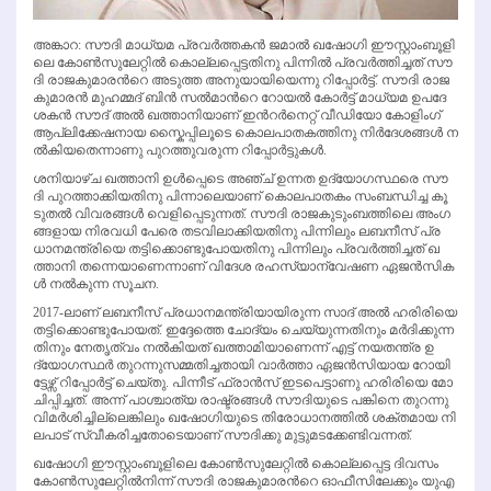
അ​ങ്കാ​റ: സൗ​ദി മാ​ധ്യ​മ പ്ര​വ​ര്‍​ത്ത​ക​ന്‍ ജ​മാ​ല്‍ ഖ​ഷോ​ഗി ഈ​സ്റ്റാം​ബൂ​ളി​
ലെ കോ​ണ്‍​സു​ലേ​റ്റി​ല്‍ കൊ​ല്ല​പ്പെ​ട്ട​തി​നു പി​ന്നി​ല്‍ പ്ര​വ​ര്‍​ത്തി​ച്ച​ത് സൗ​
ദി രാ​ജ​കു​മാ​ര​ന്‍റെ അ​ടു​ത്ത അ​നു​യാ​യി​യെ​ന്നു റി​പ്പോ​ര്‍​ട്ട്. സൗ​ദി രാ​ജ​
കു​മാ​ര​ന്‍ മു​ഹ​മ്മ​ദ് ബി​ന്‍ സ​ല്‍​മാ​ന്‍റെ റോ​യ​ല്‍ കോ​ര്‍​ട്ട് മാ​ധ്യ​മ ഉ​പ​ദേ​
ശ​ക​ന്‍ സൗ​ദ് അ​ല്‍ ഖ​ത്താ​നി​യാ​ണ് ഇ​ന്‍റ​ര്‍​നെ​റ്റ് വീ​ഡി​യോ കോ​ളിം​ഗ്
ആ​പ്ലി​ക്കേ​ഷ​നാ​യ സ്കൈ​പ്പി​ലൂ​ടെ കൊ​ല​പാ​ത​ക​ത്തി​നു നി​ര്‍​ദേ​ശ​ങ്ങ​ള്‍ ന​
ല്‍​കി​യ​തെ​ന്നാ​ണു പു​റ​ത്തു​വ​രു​ന്ന റി​പ്പോ​ര്‍​ട്ടു​ക​ള്‍.
ശ​നി​യാ​ഴ്ച ഖ​ത്താ​നി ഉ​ള്‍​പ്പെ​ടെ അ​ഞ്ച് ഉ​ന്ന​ത ഉ​ദ്യോ​ഗ​സ്ഥ​രെ സൗ​
ദി പു​റ​ത്താ​ക്കി​യ​തി​നു പി​ന്നാ​ലെ​യാ​ണ് കൊ​ല​പാ​ത​കം സം​ബ​ന്ധി​ച്ച കൂ​
ടു​ത​ല്‍ വി​വ​ര​ങ്ങ​ള്‍ വെ​ളി​പ്പെ​ടു​ന്ന​ത്. സൗ​ദി രാ​ജ​കു​ടും​ബ​ത്തി​ലെ അം​ഗ​
ങ്ങ​ളാ​യ നി​ര​വ​ധി പേ​രെ ത​ട​വി​ലാ​ക്കി​യ​തി​നു പി​ന്നി​ലും ല​ബ​നീ​സ് പ്ര​
ധാ​ന​മ​ന്ത്രി​യെ ത​ട്ടി​ക്കൊ​ണ്ടു​പോ​യ​തി​നു പി​ന്നി​ലും പ്ര​വ​ര്‍​ത്തി​ച്ച​ത് ഖ​
ത്താ​നി ത​ന്നെ​യാ​ണെ​ന്നാ​ണ് വി​ദേ​ശ ര​ഹ​സ്യാ​ന്വേ​ഷ​ണ ഏ​ജ​ന്‍​സി​ക​
ള്‍ ന​ല്‍​കു​ന്ന സൂ​ച​ന.
2017-ലാ​ണ് ല​ബ​നീ​സ് പ്ര​ധാ​ന​മ​ന്ത്രി​യാ​യി​രു​ന്ന സാ​ദ് അ​ല്‍ ഹ​രി​രി​യെ
ത​ട്ടി​ക്കൊ​ണ്ടു​പോ​യ​ത്. ഇ​ദ്ദേ​ത്തെ ചോ​ദ്യം ചെ​യ്യു​ന്ന​തി​നും മ​ര്‍​ദി​ക്കു​ന്ന​
തി​നും നേ​തൃ​ത്വം ന​ല്‍​കി​യ​ത് ഖ​ത്താ​മി​യാ​ണെ​ന്ന് എ​ട്ട് ന​യ​ത​ന്ത്ര ഉ​
ദ്യോ​ഗ​സ്ഥ​ര്‍ തു​റ​ന്നു​സ​മ്മ​തി​ച്ച​താ​യി വാ​ര്‍​ത്താ ഏ​ജ​ന്‍​സി​യാ​യ റോ​യി​
ട്ടേ​ഴ്സ് റി​പ്പോ​ര്‍​ട്ട് ചെ​യ്തു. പി​ന്നീ​ട് ഫ്രാ​ന്‍​സ് ഇ​ട​പെ​ട്ടാ​ണു ഹ​രി​രി​യെ മോ​
ചി​പ്പി​ച്ച​ത്. അ​ന്ന് പാ​ശ്ചാ​ത്യ രാ​ഷ്ട്ര​ങ്ങ​ള്‍ സൗ​ദി​യു​ടെ പ​ങ്കി​നെ തു​റ​ന്നു
വി​മ​ര്‍​ശി​ച്ചി​ല്ലെ​ങ്കി​ലും ഖ​ഷോ​ഗി​യു​ടെ തി​രോ​ധാ​ന​ത്തി​ല്‍ ശ​ക്ത​മാ​യ നി​
ല​പാ​ട് സ്വീ​ക​രി​ച്ച​തോ​ടെ​യാ​ണ് സൗ​ദി​ക്കു മു​ട്ടു​മ​ട​ക്കേ​ണ്ടി​വ​ന്ന​ത്.
ഖ​ഷോ​ഗി ഈ​സ്റ്റാം​ബൂ​ളി​ലെ കോ​ണ്‍​സു​ലേ​റ്റി​ല്‍ കൊ​ല്ല​പ്പെ​ട്ട ദി​വ​സം
കോ​ണ്‍​സു​ലേ​റ്റി​ല്‍​നി​ന്ന് സൗ​ദി രാ​ജ​കു​മാ​ര​ന്‍റെ ഓ​ഫീ​സി​ലേ​ക്കും യു​എ​