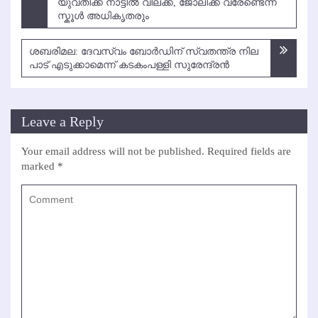
navigation
യുവതിക്ക് നാട്ടില്‍ വിലക്ക്, ജോലിക്ക് വരേണ്ടെന്ന്
സ്കൂള്‍ അധികൃതരും
ശ​ബ​രി​മ​ല: ദേ​വ​സ്വം ബോ​ര്‍​ഡി​ന് സ്വ​ത​ന്ത്ര നി​ല​
പാ​ട് എ​ടു​ക്കാ​മെ​ന്ന് ക​ട​കം​പ​ള്ളി സു​രേ​ന്ദ്ര​ന്‍
Leave a Reply
Your email address will not be published.
Required fields are
marked
*