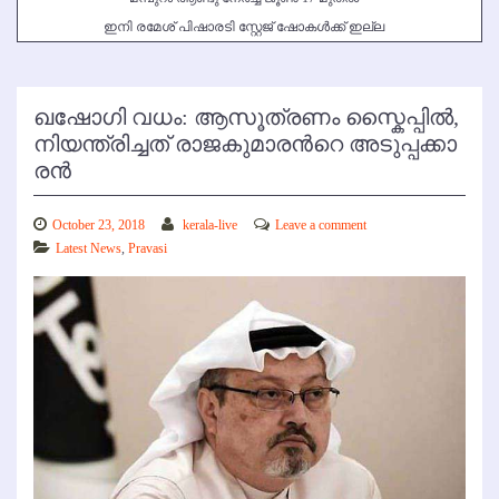
ഇനി രമേശ് പിഷാരടി സ്റ്റേജ് ഷോകള്‍ക്ക് ഇല്ല
ഖ​ഷോ​ഗി വ​ധം: ആ​സൂ​ത്ര​ണം സ്കൈ​പ്പി​ല്‍,
നി​യ​ന്ത്രി​ച്ച​ത് രാ​ജ​കു​മാ​ര​ന്‍റെ അ​ടു​പ്പ​ക്കാ​
ര​ന്‍
October 23, 2018
kerala-live
Leave a comment
Latest News
,
Pravasi