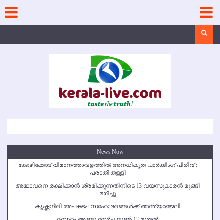
Skip
to
content
Search
News Now
കോഴിക്കോട് വിമാനത്താവളത്തില്‍ അനധികൃത പാര്‍ക്കിംഗ് പിരിവ് :
പരാതി തള്ളി
അമ്മാവനെ രക്ഷിക്കാന്‍ ശ്രമിക്കുന്നതിനിടെ 13 വയസുകാരന്‍ മുങ്ങി
മരിച്ചു
കൃഷ്ണഗിരി അപകടം: സഹോദരങ്ങള്‍ക്ക് അന്ത്യാഞ്ജലി
മമ്പുറം ആണ്ടു നേര്‍ച്ച ജൂണ്‍ 17 മുതല്‍