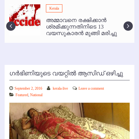
മമ്പുറം ആണ്ടു നേര്‍ച്ച ജൂണ്‍ 17 മുതല്‍
Kerala
ഇനി രമേശ് പിഷാരടി സ്റ്റേജ് ഷോകള്‍ക്ക് ഇല്ല
അമ്മാവനെ രക്ഷിക്കാന്‍
കോഴിക്കോട് വിമാനത്താവളത്തില്‍ അനധികൃത പാര്‍ക്കിംഗ് പിരിവ് :
ശ്രമിക്കുന്നതിനിടെ 13
പരാതി തള്ളി
വയസുകാരന്‍ മുങ്ങി മരിച്ചു
ഗര്‍ഭിണിയുടെ വയറ്റില്‍ ആസിഡ് ഒഴിച്ചു
September 2, 2016
kerala-live
Leave a comment
Featured
,
National