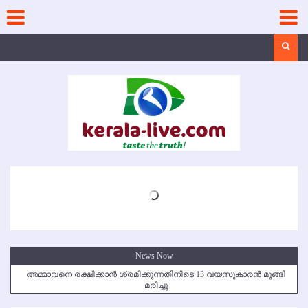
Skip
to
content
Search
News Now
അമ്മാവനെ രക്ഷിക്കാന്‍ ശ്രമിക്കുന്നതിനിടെ 13 വയസുകാരന്‍ മുങ്ങി
മരിച്ചു
കൃഷ്ണഗിരി അപകടം: സഹോദരങ്ങള്‍ക്ക് അന്ത്യാഞ്ജലി