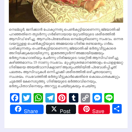
നെല്ലൂര്‍; ജനിക്കാന്‍ പോകുന്നതു പെണ്‍കുട്ടിയാണെന്നു ജ്യോതിഷി
പറഞ്ഞതിനെ തുടര്‍ന്നു ഗര്‍ഭിണായായ യുവതിയുടെ ശരീരത്തില്‍
ആസിഡ് ഒഴിച്ചു. ആന്ധ്രപ്രദേശിലെ നെല്ലൂരിലാണു സംഭവം. ഒന്നര
വയസ്സുളള പെണ്‍കുട്ടിയുടെ അമ്മയായ ഗിരിജ രണ്ടാമതും ഗര്‍ഭം
ധരിക്കുന്നതും പെണ്‍കുട്ടിയാണെന്നു ജ്യോതിഷി ഭര്‍തൃവീട്ടുകാരെ
അറിയിക്കുകയായിരുന്നു. ഇതേത്തുടര്‍ന്ന് അമ്മായിയമ്മയും
ഭര്‍തൃസഹോദരിയും ചേര്‍ന്നു ഗിരിജയുടെ വയറ്റില്‍ ആസിഡ് ഒഴിച്ചു.
കഴിഞ്ഞമാസം 19 നാണു സംഭവം. മുപ്പതുശതമാനത്തോളം പൊളളലേറ്റ
ഗിരിജയെ അയല്‍വാസികളാണ് ആശുപത്രിയില്‍ പ്രവേശിപ്പിച്ചത്.
പലതരം ആസിഡുകള്‍ ഒന്നിച്ചാക്കി ശരീരത്തില്‍ ഒഴിച്ചതായാണു
സംശയം. സംഭവത്തില്‍ ഭര്‍തൃവീട്ടുകാര്‍ക്കെതിരെ കൊലപാതകക്കുറ്റം
ചുമത്തി കേസെടുത്തു. ഗിരിജയുടെ ഭര്‍ത്താവിനെയും,
ഭര്‍തൃപിതാവിനെയും അറസ്റ്റു ചെയ്യുകയും ചെയ്തു.
Facebook
Twitter
WhatsApp
Telegram
Pinterest
Tumblr
Copy
Messen
Line
Link
Sh
Share
Post
Save