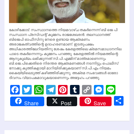
കോഴിക്കോട്: സംസ്ഥാനത്തെ നിയമവാഴ്ച തകര്‍ന്നെന്ന് ബി ജെ പി
സംസ്ഥാന പ്രസിഡന്റ് കുമ്മനം രാജശേഖരന്‍. തലസ്ഥാനത്ത്
ബിജെപി ഓഫീസിനു നേരെ ഉണ്ടായ ആക്രമണം
അരാജകത്വത്തിന്റെ ഉദാഹരണമാണ്. ഇടതുപക്ഷം
അധികാരത്തിലേറിയതിനു ശേഷം കേരളത്തിലെ ക്രമസമാധാനനില
പാടെ തകര്‍ന്നെന്നും കുമ്മനം പറഞ്ഞു. കേരളത്തില്‍ നിയമത്തിന്റെ
ആനുകൂല്യം ലഭിക്കുന്നത് സി.പി.എമ്മിന് മാത്രമാണെന്നും
ബി.ജെ.പിക്കെതിരെ നിരന്തര ആക്രമണങ്ങള്‍ നടന്നിട്ടും പൊലീസ്
നോക്കു കുത്തികളായി മാറിയിരിക്കുകയാണ് സി.പി.എം നിയമം
കൈയ്യിലെടുത്ത് കഴിഞ്ഞിരിക്കുന്നു. അക്രമ സംഭവങ്ങള്‍ ഓരോ
ദിവസം വ്യാപകമാവുകയാണെന്നും അദ്ദേഹം പറഞ്ഞു.
Facebook
Twitter
WhatsApp
Telegram
Pinterest
Tumblr
Copy
Messen
Line
Link
Sh
Share
Post
Save