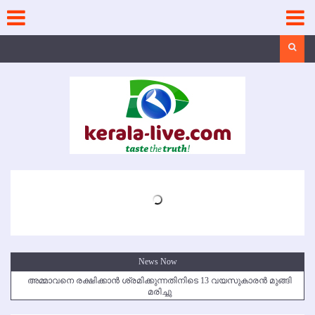
Skip
to
content
Search
News Now
അമ്മാവനെ രക്ഷിക്കാന്‍ ശ്രമിക്കുന്നതിനിടെ 13 വയസുകാരന്‍ മുങ്ങി
മരിച്ചു
കൃഷ്ണഗിരി അപകടം: സഹോദരങ്ങള്‍ക്ക് അന്ത്യാഞ്ജലി