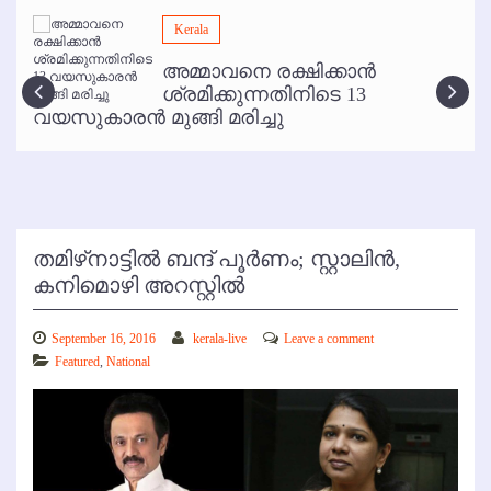
മമ്പുറം ആണ്ടു നേര്‍ച്ച ജൂണ്‍ 17 മുതല്‍
Kerala
ഇനി രമേശ് പിഷാരടി സ്റ്റേജ് ഷോകള്‍ക്ക് ഇല്ല
അമ്മാവനെ രക്ഷിക്കാന്‍
കോഴിക്കോട് വിമാനത്താവളത്തില്‍ അനധികൃത പാര്‍ക്കിംഗ് പിരിവ് :
ശ്രമിക്കുന്നതിനിടെ 13
പരാതി തള്ളി
വയസുകാരന്‍ മുങ്ങി മരിച്ചു
തമിഴ്‌നാട്ടില്‍ ബന്ദ് പൂര്‍ണം; സ്റ്റാലിന്‍,
കനിമൊഴി അറസ്റ്റില്‍
September 16, 2016
kerala-live
Leave a comment
Featured
,
National