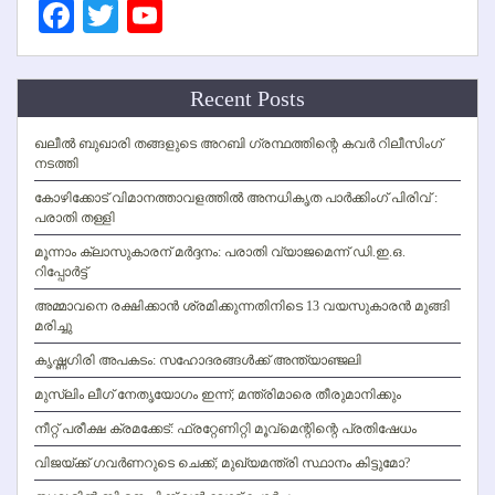
Facebook
Twitter
YouTube
Channel
Recent Posts
ഖലീല്‍ ബുഖാരി തങ്ങളുടെ അറബി ഗ്രന്ഥത്തിന്റെ കവര്‍ റിലീസിംഗ്
നടത്തി
കോഴിക്കോട് വിമാനത്താവളത്തില്‍ അനധികൃത പാര്‍ക്കിംഗ് പിരിവ് :
പരാതി തള്ളി
മൂന്നാം ക്ലാസുകാരന് മര്‍ദ്ദനം: പരാതി വ്യാജമെന്ന് ഡി.ഇ.ഒ.
റിപ്പോര്‍ട്ട്
അമ്മാവനെ രക്ഷിക്കാന്‍ ശ്രമിക്കുന്നതിനിടെ 13 വയസുകാരന്‍ മുങ്ങി
മരിച്ചു
കൃഷ്ണഗിരി അപകടം: സഹോദരങ്ങള്‍ക്ക് അന്ത്യാഞ്ജലി
മുസ്ലിം ലീഗ് നേതൃയോഗം ഇന്ന്; മന്ത്രിമാരെ തീരുമാനിക്കും
നീറ്റ് പരീക്ഷ ക്രമക്കേട്: ഫ്രറ്റേണിറ്റി മൂവ്‌മെന്റിന്റെ പ്രതിഷേധം
വിജയ്ക്ക് ഗവര്‍ണറുടെ ചെക്ക്; മുഖ്യമന്ത്രി സ്ഥാനം കിട്ടുമോ?