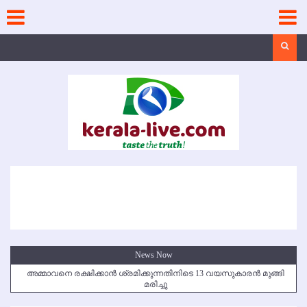
Skip
to
content
Search
News Now
അമ്മാവനെ രക്ഷിക്കാന്‍ ശ്രമിക്കുന്നതിനിടെ 13 വയസുകാരന്‍ മുങ്ങി
മരിച്ചു
കൃഷ്ണഗിരി അപകടം: സഹോദരങ്ങള്‍ക്ക് അന്ത്യാഞ്ജലി