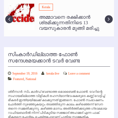
മമ്പുറം ആണ്ടു നേര്‍ച്ച ജൂണ്‍ 17 മുതല്‍
Kerala
ഇനി രമേശ് പിഷാരടി സ്റ്റേജ് ഷോകള്‍ക്ക് ഇല്ല
അമ്മാവനെ രക്ഷിക്കാന്‍
കോഴിക്കോട് വിമാനത്താവളത്തില്‍ അനധികൃത പാര്‍ക്കിംഗ് പിരിവ് :
ശ്രമിക്കുന്നതിനിടെ 13
പരാതി തള്ളി
വയസുകാരന്‍ മുങ്ങി മരിച്ചു
സിംകാര്‍ഡില്ലാത്ത ഫോണ്‍
സന്ദേശമയക്കാന്‍ ടവര്‍ വേണ്ട
September 19, 2016
kerala-live
Leave a comment
Featured
,
National
ശ്രീനഗര്‍: സിം കാര്‍ഡ് വേണ്ടാത്ത മൊബൈല്‍ ഫോണ്‍. ടവറിന്റെ
സഹായമില്ലാത്ത വിളികള്‍ രഹസ്യാന്വേഷകരുടെ കണ്ണ് വെട്ടിച്ച്
ഭീകരര്‍ ഇന്ത്യയിലേക്ക് കടക്കുന്നത് ഇങ്ങനെ. ഫോണ്‍ സംഭാഷണം
ചോര്‍ത്തി നുഴഞ്ഞുകയറ്റം തടഞ്ഞിരുന്ന കാലം കഴിഞ്ഞെന്ന് സേന
തന്നെ സമ്മതിക്കുന്നു. കഴിഞ്ഞ മാസം അതിര്‍ത്തിക്കടുത്ത ഗ്രാമമായ
റാഫിയബാദില്‍ നിന്ന് പിടികൂടിയ സജ്ജാദ് അഹമ്മദ് എന്ന പാക്
ഭീകരനെ ചോദ്യം ചെയ്തപ്പോഴാണ് പുതിയ സാങ്കേതിക