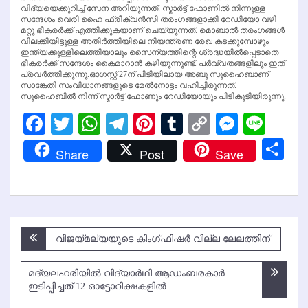
വിദ്യയെക്കുറിച്ച് സേന അറിയുന്നത്. സ്മാര്‍ട്ട് ഫോണില്‍ നിന്നുള്ള
സന്ദേശം വെരി ഹൈ ഫ്രീക്വന്‍സി തരംഗങ്ങളാക്കി റേഡിയോ വഴി
മറ്റു ഭീകരര്‍ക്ക് എത്തിക്കുകയാണ് ചെയ്യുന്നത്. മൊബാല്‍ തരംഗങ്ങള്‍
വിലക്കിയിട്ടുള്ള അതിര്‍ത്തിയിലെ നിയന്ത്രണ രേഖ കടക്കുമ്പോഴും
ഇന്ത്യക്കുള്ളിലെത്തിയാലും സൈന്യത്തിന്റെ ശ്രദ്ധയില്‍പ്പെടാതെ
ഭീകരര്‍ക്ക് സന്ദേശം കൈമാറാന്‍ കഴിയുന്നുണ്ട്. പര്‍വ്വതങ്ങളിലും ഇത്
പ്രവര്‍ത്തിക്കുന്നു.ഓഗസ്റ്റ് 27ന് പിടിയിലായ അബു സുഹൈബാണ്
സാങ്കേതി സംവിധാനങ്ങളുടെ മേല്‍നോട്ടം വഹിച്ചിരുന്നത്.
സുഹൈബില്‍ നിന്ന് സ്മാര്‍ട്ട് ഫോണും റേഡിയോയും പിടികൂടിയിരുന്നു.
Facebook
Twitter
WhatsApp
Telegram
Pinterest
Tumblr
Copy
Messen
Line
Link
Sh
Share
Post
Save
Post
വിജയ്മല്യയുടെ കിംഗ്ഫിഷര്‍ വില്ല ലേലത്തിന്
navigation
മദ്യലഹരിയില്‍ വിദ്യാര്‍ഥി ആഡംബരകാര്‍
ഇടിപ്പിച്ചത് 12 ഓട്ടോറിക്ഷകളില്‍