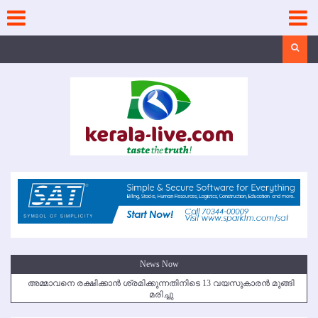
Skip
to
content
Search
News Now
അമ്മാവനെ രക്ഷിക്കാന്‍ ശ്രമിക്കുന്നതിനിടെ 13 വയസുകാരന്‍ മുങ്ങി
മരിച്ചു
കൃഷ്ണഗിരി അപകടം: സഹോദരങ്ങള്‍ക്ക് അന്ത്യാഞ്ജലി