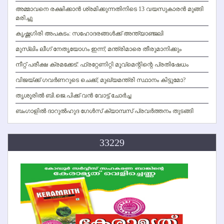
അമ്മാവനെ രക്ഷിക്കാന്‍ ശ്രമിക്കുന്നതിനിടെ 13 വയസുകാരന്‍ മുങ്ങി
മരിച്ചു
കൃഷ്ണഗിരി അപകടം: സഹോദരങ്ങള്‍ക്ക് അന്ത്യാഞ്ജലി
മുസ്ലിം ലീഗ് നേതൃയോഗം ഇന്ന്; മന്ത്രിമാരെ തീരുമാനിക്കും
നീറ്റ് പരീക്ഷ ക്രമക്കേട്: ഫ്രറ്റേണിറ്റി മൂവ്‌മെന്റിന്റെ പ്രതിഷേധം
വിജയ്ക്ക് ഗവര്‍ണറുടെ ചെക്ക്; മുഖ്യമന്ത്രി സ്ഥാനം കിട്ടുമോ?
തൃശൂരില്‍ ബി.ജെ.പിക്ക് വന്‍ വോട്ട് ചോര്‍ച്ച
ബംഗാളില്‍ ദാറുല്‍ഹുദ ഗേള്‍സ് ക്യാമ്പസ് പ്രവര്‍ത്തനം തുടങ്ങി
33229