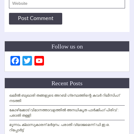
Follow us on
Facebook
Twitter
YouTube
Channel
Recent Posts
ഖലീല്‍ ബുഖാരി തങ്ങളുടെ അറബി ഗ്രന്ഥത്തിന്റെ കവര്‍ റിലീസിംഗ്
നടത്തി
കോഴിക്കോട് വിമാനത്താവളത്തില്‍ അനധികൃത പാര്‍ക്കിംഗ് പിരിവ് :
പരാതി തള്ളി
മൂന്നാം ക്ലാസുകാരന് മര്‍ദ്ദനം: പരാതി വ്യാജമെന്ന് ഡി.ഇ.ഒ.
റിപ്പോര്‍ട്ട്