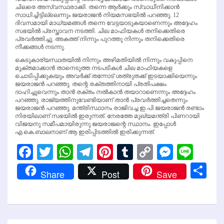
ചിലരെ അസ്വസ്ഥരാക്കി. തന്നെ ആര്‍ക്കും സ്വാധീനിക്കാന്‍
സാധിച്ചിട്ടില്ലെന്നും ജയരാജന്‍ നിയമസഭയില്‍ പറഞ്ഞു. 12
ദിവസമായി മാധ്യമങ്ങള്‍ തന്നെ വേട്ടയാടുകയാണെന്നും അദ്ദേഹം
സഭയില്‍ പ്രസ്താവന നടത്തി. ചില മാഫിയകള്‍ തനിക്കെതിരെ
പ്രവര്‍ത്തിച്ചു. അകത്ത് നിന്നും പുറത്തു നിന്നും തനിക്കെതിരെ
നീക്കങ്ങള്‍ നടന്നു.
കെടുകാര്യസ്ഥതയില്‍ നിന്നും അഴിമതിയില്‍ നിന്നും വകുപ്പിനെ
മുക്തമാക്കാന്‍ താനെടുത്ത നടപടികള്‍ ചില മാഫിയകളെ
ചൊടിപ്പിക്കുകയും അവര്‍ക്ക് തന്നോട് ശത്രുതക്ക് ഇടയാക്കിയെന്നും
ജയരാജന്‍ പറഞ്ഞു. തന്റെ രക്തത്തിനായി പ്രതിപക്ഷം
ദാഹിച്ചുവെന്നും താന്‍ രക്തം നല്‍കാന്‍ തയാറാണെന്നും അദ്ദേഹം
പറഞ്ഞു. രാജ്യത്തിനുവേണ്ടിയാണ് താന്‍ പ്രവര്‍ത്തിച്ചതെന്നും
ജയരാജന്‍ പറഞ്ഞു. മന്ത്രിസ്ഥാനം രാജിവച്ച ഇ.പി.ജയരാജന്‍ രണ്ടാം
നിരയിലാണ് സഭയില്‍ ഇരുന്നത്. നേരത്തേ മുഖ്യമന്ത്രി പിണറായി
വിജയനു സമീപമായിരുന്നു ജയരാജന്റെ സ്ഥാനം. ഇപ്പോള്‍
എ.കെ.ബാലനാണ് ആ ഇരിപ്പിടത്തില്‍ ഇരിക്കുന്നത്.
Facebook
Twitter
WhatsApp
Telegram
Pinterest
Tumblr
Copy
Messen
Line
Link
Sh
Share
Post
Save