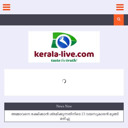
Skip
to
content
Search
News Now
അമ്മാവനെ രക്ഷിക്കാന്‍ ശ്രമിക്കുന്നതിനിടെ 13 വയസുകാരന്‍ മുങ്ങി
മരിച്ചു
കൃഷ്ണഗിരി അപകടം: സഹോദരങ്ങള്‍ക്ക് അന്ത്യാഞ്ജലി