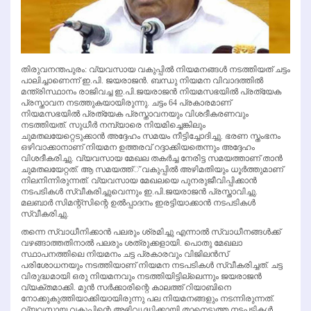
തിരുവനന്തപുരം: വ്യവസായ വകുപ്പില്‍ നിയമനങ്ങള്‍ നടത്തിയത് ചട്ടം
പാലിച്ചാണെന്ന് ഇ.പി. ജയരാജന്‍. ബന്ധു നിയമന വിവാദത്തില്‍
മന്ത്രിസ്ഥാനം രാജിവച്ച ഇ.പി.ജയരാജന്‍ നിയമസഭയില്‍ പ്രത്യേക
പ്രസ്താവന നടത്തുകയായിരുന്നു. ചട്ടം 64 പ്രകാരമാണ്
നിയമസഭയില്‍ പ്രത്യേക പ്രസ്താവനയും വിശദീകരണവും
നടത്തിയത്. സുധീര്‍ നമ്പ്യാരെ നിയമിച്ചെങ്കിലും
ചുമതലയേറ്റെടുക്കാന്‍ അദ്ദേഹം സമയം നീട്ടിച്ചോദിച്ചു. ഭരണ സ്തംഭനം
ഒഴിവാക്കാനാണ് നിയമന ഉത്തരവ് റദ്ദാക്കിയതെന്നും അദ്ദേഹം
വിശദീകരിച്ചു. വ്യവസായ മേഖല തകര്‍ച്ച നേരിട്ട സമയത്താണ് താന്‍
ചുമതലയേറ്റത്. ആ സമയത്ത്് വകുപ്പില്‍ അഴിമതിയും ധൂര്‍ത്തുമാണ്
നിലനിന്നിരുന്നത്. വ്യവസായ മേഖലയെ പുനരുജീവിപ്പിക്കാന്‍
നടപടികള്‍ സ്വീകരിച്ചുവെന്നും ഇ.പി.ജയരാജന്‍ പ്രസ്താവിച്ചു.
മലബാര്‍ സിമന്റ്‌സിന്റെ ഉല്‍പ്പാദനം ഇരട്ടിയാക്കാന്‍ നടപടികള്‍
സ്വീകരിച്ചു.
തന്നെ സ്വാധീനിക്കാന്‍ പലരും ശ്രമിച്ചു എന്നാല്‍ സ്വാധീനങ്ങള്‍ക്ക്
വഴങ്ങാത്തതിനാല്‍ പലരും ശത്രുക്കളായി. പൊതു മേഖലാ
സ്ഥാപനത്തിലെ നിയമനം ചട്ട പ്രകാരവും വിജിലന്‍സ്
പരിശോധനയും നടത്തിയാണ് നിയമന നടപടികള്‍ സ്വീകരിച്ചത്. ചട്ട
വിരുദ്ധമായി ഒരു നിയമനവും നടത്തിയിട്ടില്ലെന്നും ജയരാജന്‍
വ്യക്തമാക്കി. മുന്‍ സര്‍ക്കാരിന്റെ കാലത്ത് റിയാബിനെ
നോക്കുകുത്തിയാക്കിയായിരുന്നു പല നിയമനങ്ങളും നടന്നിരുന്നത്.
വ്യവസായ വകുപ്പിന്റെ അഭിവൃദ്ധിക്കായി താനെടുത്ത നടപടികള്‍