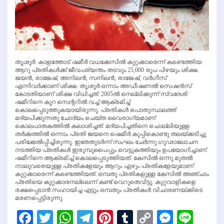
തൃശൂര്‍: കാളത്തോട് ഷമീര്‍ വധക്കേസില്‍ കുറ്റക്കാരെന്ന് കണ്ടെത്തിയ
ആറു പ്രതികള്‍ക്ക് ജീവപര്യന്തം തടവും 25,000 രൂപ പിഴയും ശിക്ഷ.
ജയന്‍, രാജേഷ്, അനിലന്‍, സനിലന്‍, രാജേഷ്, വര്‍ഗീസ്
എന്നിവര്‍ക്കാണ് ശിക്ഷ. തൃശൂര്‍ ഒന്നാം അഡീഷണല്‍ സെഷന്‍സ്
കോടതിയാണ് ശിക്ഷ വിധിച്ചത്. 2005ല്‍ നെല്ലിക്കുന്ന് സ്വദേശി
ഷമീറിനെ കൂറ സെന്ററില്‍ വച്ച് ആക്രമിച്ച്
കൊലപ്പെടുത്തുകയായിരുന്നു. പ്രതികള്‍ പൊതുസ്ഥലത്ത്
മദ്യപിക്കുന്നതു ചോദ്യം ചെയ്ത വൈരാഗ്യമാണ്
കൊലപാതകത്തില്‍ കലാശിച്ചത്. മദ്യപിച്ചതിനെ ചൊല്ലിയുള്ള
തര്‍ക്കത്തില്‍ ഒന്നാം പ്രതി ജയനെ ഷെമീര്‍ കുപ്പികൊണ്ടു തലയ്ക്കടിച്ചു
പരിക്കേല്‍പ്പിച്ചിരുന്നു. ഇതേതുടര്‍ന്ന് സംഘം ചേര്‍ന്നു ഗുഢാലോചന
നടത്തിയ പ്രതികള്‍ ഇരുമ്പുപൈപ്പും വെട്ടുകത്തിയും ഉപയോഗിച്ചാണ്
ഷമീറിനെ ആക്രമിച്ച് കൊലപ്പെടുത്തിയത്. കേസില്‍ ഒന്നു മുതല്‍
നാലുവരെയുള്ള പ്രതികളേയും ആറും ഏഴും പ്രതികളേയുമാണ്
കുറ്റക്കാരെന്ന് കണ്ടെത്തിയത്. ഒമ്പതു പ്രതികളുള്ള കേസില്‍ അഞ്ചാം
പ്രതിയെ കുറ്റക്കാരനല്ലെന്ന് കണ്ട് വെറുതെവിട്ടു. കുറ്റവാളികളെ
രക്ഷപ്പെടാന്‍ സഹായിച്ച എട്ടും ഒമ്പതും പ്രതികള്‍ വിചാരണയ്ക്കിടെ
മരണപ്പെട്ടിരുന്നു.
Facebook
Twitter
WhatsApp
Telegram
Pinterest
Tumblr
Copy
Messen
Line