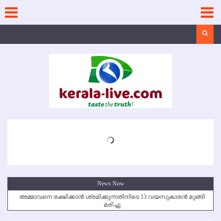
Skip
to
content
Search
News Now
അമ്മാവനെ രക്ഷിക്കാന്‍ ശ്രമിക്കുന്നതിനിടെ 13 വയസുകാരന്‍ മുങ്ങി
മരിച്ചു
കൃഷ്ണഗിരി അപകടം: സഹോദരങ്ങള്‍ക്ക് അന്ത്യാഞ്ജലി