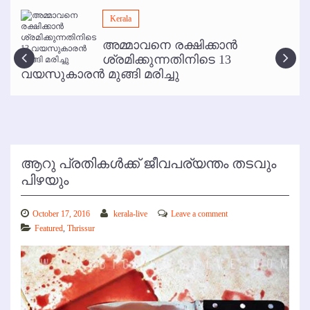
മമ്പുറം ആണ്ടു നേര്‍ച്ച ജൂണ്‍ 17 മുതല്‍
Kerala
ഇനി രമേശ് പിഷാരടി സ്റ്റേജ് ഷോകള്‍ക്ക് ഇല്ല
അമ്മാവനെ രക്ഷിക്കാന്‍
കോഴിക്കോട് വിമാനത്താവളത്തില്‍ അനധികൃത പാര്‍ക്കിംഗ് പിരിവ് :
ശ്രമിക്കുന്നതിനിടെ 13
പരാതി തള്ളി
വയസുകാരന്‍ മുങ്ങി മരിച്ചു
ആറു പ്രതികള്‍ക്ക് ജീവപര്യന്തം തടവും
പിഴയും
October 17, 2016
kerala-live
Leave a comment
Featured
,
Thrissur