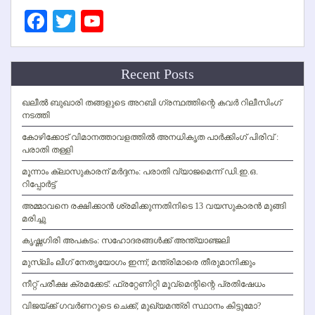
Facebook
Twitter
YouTube
Channel
Recent Posts
ഖലീല്‍ ബുഖാരി തങ്ങളുടെ അറബി ഗ്രന്ഥത്തിന്റെ കവര്‍ റിലീസിംഗ്
നടത്തി
കോഴിക്കോട് വിമാനത്താവളത്തില്‍ അനധികൃത പാര്‍ക്കിംഗ് പിരിവ് :
പരാതി തള്ളി
മൂന്നാം ക്ലാസുകാരന് മര്‍ദ്ദനം: പരാതി വ്യാജമെന്ന് ഡി.ഇ.ഒ.
റിപ്പോര്‍ട്ട്
അമ്മാവനെ രക്ഷിക്കാന്‍ ശ്രമിക്കുന്നതിനിടെ 13 വയസുകാരന്‍ മുങ്ങി
മരിച്ചു
കൃഷ്ണഗിരി അപകടം: സഹോദരങ്ങള്‍ക്ക് അന്ത്യാഞ്ജലി
മുസ്ലിം ലീഗ് നേതൃയോഗം ഇന്ന്; മന്ത്രിമാരെ തീരുമാനിക്കും
നീറ്റ് പരീക്ഷ ക്രമക്കേട്: ഫ്രറ്റേണിറ്റി മൂവ്‌മെന്റിന്റെ പ്രതിഷേധം
വിജയ്ക്ക് ഗവര്‍ണറുടെ ചെക്ക്; മുഖ്യമന്ത്രി സ്ഥാനം കിട്ടുമോ?