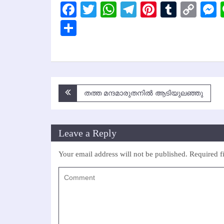
Facebook
Twitter
WhatsApp
Telegram
Pinterest
Tumbl
Cop
Lin
Share
Post
തത്ത മന്ദമാരുതനില്‍ ആടിയുലഞ്ഞു
navigation
Leave a Reply
Your email address will not be published.
Required f