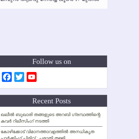
ഇനി രമ
ഇല്ല
Follow us on
Facebook
Twitter
YouTube
Channel
Recent Posts
ഖലീല്‍ ബുഖാരി തങ്ങളുടെ അറബി ഗ്രന്ഥത്തിന്റെ
കവര്‍ റിലീസിംഗ് നടത്തി
കോഴിക്കോട് വിമാനത്താവളത്തില്‍ അനധികൃത
പാര്‍ക്കിംഗ് പിരിവ് : പരാതി തള്ളി