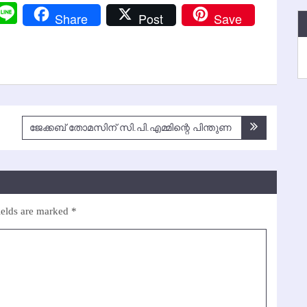
r
y
Messenger
Line
Share
Post
Save
k
ജേക്കബ് തോമസിന് സി.പി.എമ്മിന്റെ പിന്തുണ
ields are marked
*