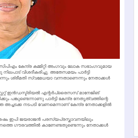
ട സിപിഎം കേന്ദ്ര കമ്മിറ്റി അംഗവും ലോക സഭാംഗവുമായ
നിലപാട് വിശദീകരിച്ചു. അതേസമയം പാര്‍ട്ടി
െന്നും ശ്രീമതി സ്വമേധയാ വന്നതാണെന്നും നേതാക്കള്‍
റ്റേറ്റ് ഇന്‍ഡസ്ട്രിയല്‍ എന്റര്‍പ്രൈസസ് മാനേജിങ്
കും പങ്കുണ്ടെന്നാണു പാര്‍ട്ടി കേന്ദ്ര നേതൃത്വത്തിന്റെ
്ത അച്ചടക്ക നടപടി വേണമെന്നാണ് കേന്ദ്ര നേതാക്കളില്‍
ഞ്ഞശേഷം ഇപി ജയരാജന്‍ പരസ്യപ്രസ്താവനയിലും
തെ ഗൗരവത്തില്‍ കാണേണ്ടതുണ്ടെന്നും നേതാക്കള്‍