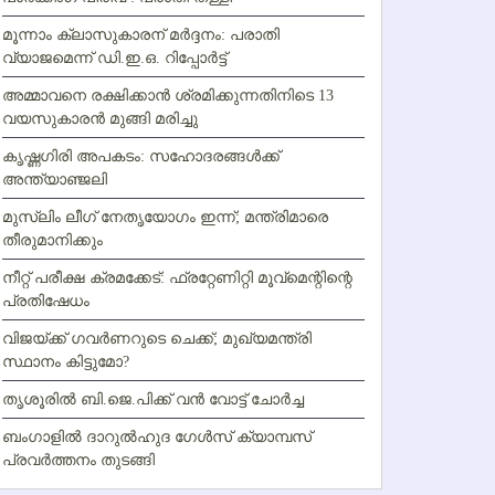
മൂന്നാം ക്ലാസുകാരന് മര്‍ദ്ദനം: പരാതി
വ്യാജമെന്ന് ഡി.ഇ.ഒ. റിപ്പോര്‍ട്ട്
അമ്മാവനെ രക്ഷിക്കാന്‍ ശ്രമിക്കുന്നതിനിടെ 13
വയസുകാരന്‍ മുങ്ങി മരിച്ചു
കൃഷ്ണഗിരി അപകടം: സഹോദരങ്ങള്‍ക്ക്
അന്ത്യാഞ്ജലി
മുസ്ലിം ലീഗ് നേതൃയോഗം ഇന്ന്; മന്ത്രിമാരെ
തീരുമാനിക്കും
നീറ്റ് പരീക്ഷ ക്രമക്കേട്: ഫ്രറ്റേണിറ്റി മൂവ്‌മെന്റിന്റെ
പ്രതിഷേധം
വിജയ്ക്ക് ഗവര്‍ണറുടെ ചെക്ക്; മുഖ്യമന്ത്രി
സ്ഥാനം കിട്ടുമോ?
തൃശൂരില്‍ ബി.ജെ.പിക്ക് വന്‍ വോട്ട് ചോര്‍ച്ച
ബംഗാളില്‍ ദാറുല്‍ഹുദ ഗേള്‍സ് ക്യാമ്പസ്
പ്രവര്‍ത്തനം തുടങ്ങി