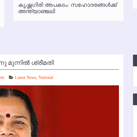
കൃഷ്ണഗിരി അപകടം: സഹോദരങ്ങള്‍ക്ക്
്‍ അനധികൃത പാര്‍ക്കിംഗ് പിരിവ് : പരാതി തള്ളി
അന്ത്യാഞ്ജലി
ുന്നില്‍ ശ്രീമതി
ent
Latest News
,
National