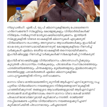
ന്യൂഡല്‍ഹി: എല്‍.പി, യു.പി ക്ലാസുകളിലേതു പോലെതന്നെ
ഹര്‍സെക്കണ്ടറി സ്‌കൂളിലും കോളേജുകളും വിദ്യാര്‍ത്ഥികള്‍ക്ക്
നിര്‍ദ്ദേശം നല്‍കുന്നത് മാതൃഭാഷയിലായിരുക്കണം. ഇന്ത്യന്‍
സ്‌കൂളുകളില്‍ വിദേശ ഭാഷകളില്‍ ക്ലാസുകള്‍ എടുക്കരുത്.
വിദ്യാഭ്യാസ രംഗത്തും അനുബന്ധ ആവശ്യങ്ങള്‍ക്കും ഇംഗ്ലീഷ്
ഭാഷ ഒരു മാനദണ്ഡമായിക്കാണരുത്. കോളേജുകളിലെ റിസേര്‍ച്ച്
വര്‍ക്കുകള്‍ എല്ലാം ദേശീയ ഭാഷകളില്‍ തന്നെയായിരിക്കണം.
ഇംഗ്ലീഷിലുള്ള റിസേര്‍ച്ച് വര്‍ക്കുകള്‍ക്ക് സ്‌കോളര്‍ഷിപ്പ് നല്‍കരുത്.
ഇംഗ്ലീഷ് ഭാഷയിലുള്ള വിദ്യാഭ്യാസം പ്രോത്സാഹിപ്പിക്കുയും
കൂടുതല്‍ പ്രാധാന്യം നല്‍കുകയും, പ്രാദേശിക സംസ്‌കാരത്തേയും
പാരമ്ബര്യത്തേയും ചിന്തകളേയും മൂല്യങ്ങളേയും ഇല്ലാതാക്കുന്ന
തരത്തിലുള്ള പരാമര്‍ശങ്ങള്‍ എല്ലാ ക്ലാസുകളിലേ
പാഠപുസ്തകങ്ങളില്‍ നിന്നും ഒഴിവാക്കണം.
മാനവ വിഭവ മന്ത്രാലയത്തിനു മുന്നില്‍ ആര്‍എസ് എസ് മുന്നോട്ടു വച്ച
പുതിയ വിദ്യാഭ്യാസ നയങ്ങളുടെ നിര്‍ദ്ദേശങ്ങളാണ് മുകളില്‍
പറഞ്ഞിരിക്കുന്നത്. തങ്ങളുടെ ആവശ്യങ്ങളുമായി ആര്‍എസ്എസ്
നേതാക്കന്‍ മാര്‍ ഇതിനോടകം തന്നെ മാനവ വിഭവ ശേഷി മന്ത്രി
പ്രകാശ് ജാവേദ്ക്കറുമായി കൂടിക്കാഴ്ച നടത്തി. രാജ്യത്ത്
നടപ്പിലാക്കേണ്ട പുതിയ വിദ്യാഭ്യാസ നയങ്ങളെക്കുറിച്ചാണ്
കൂടിക്കാഴ്ചയില്‍ പ്രധാനമായും ചര്‍ച്ചയായത്.