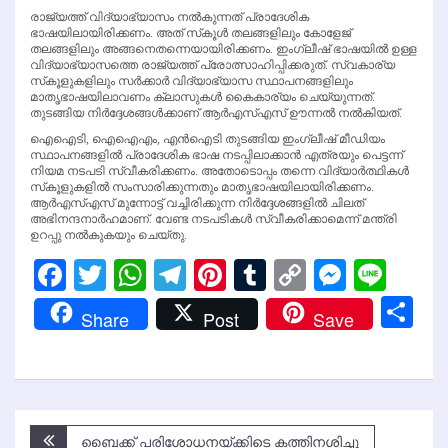
രാജ്യത്ത് വിദ്യാഭ്യാസം നല്‍കുന്നത് പ്രാദേശിക
ഭാഷയിലായിരിക്കണം. അത് സ്‌കൂള്‍ തലങ്ങളിലും കോളേജ്
തലങ്ങളിലും അങ്ങനെതന്നെയായിരിക്കണം. ഇംഗ്ലീഷ് ഭാഷയില്‍ ഉള്ള
വിദ്യാഭ്യാസത്തെ രാജ്യത്ത് പ്രോത്സാഹിപ്പിക്കരുത്. സ്വകാര്യ
സ്‌കൂളുകളിലും സര്‍ക്കാര്‍ വിദ്യാഭ്യാസ സ്ഥാപനങ്ങളിലും
മാതൃഭാഷയിലാവണം ക്ലാസുകള്‍ കൈകാര്യം ചെയ്യുന്നത്.
തുടങ്ങിയ നിര്‍ദ്ദേശങ്ങള്‍ക്കാണ് ആര്‍എസ്എസ് ഊന്നല്‍ നല്‍കിയത്.
ഐഐടി, ഐഐഎം, എന്‍ഐടി തുടങ്ങിയ ഇംഗ്ലീഷ് മീഡിയം
സ്ഥാപനങ്ങളില്‍ പ്രാദേശിക ഭാഷ നടപ്പിലാക്കാന്‍ എത്രയും പെട്ടന്ന്
നിയമ നടപടി സ്വീകരിക്കണം. അതോടൊപ്പം തന്നെ വിദ്യാര്‍ത്ഥികള്‍
സ്‌കൂളുകളില്‍ സംസാരിക്കുന്നതും മാതൃഭാഷയിലായിരിക്കണം.
ആര്‍എസ്എസ് മുന്നോട്ട് വച്ചിരിക്കുന്ന നിര്‍ദ്ദേശങ്ങളില്‍ ചിലത്
അഭിനന്ദനാര്‍ഹമാണ്. വേണ്ട നടപടികള്‍ സ്വീകരിക്കാമെന്ന് മന്ത്രി
ഉറപ്പു നല്‍കുകയും ചെയ്തു.
Facebook
Twitter
WhatsApp
Telegram
Pinterest
Tumblr
Copy
Messen
Line
Link
Sh
Share
Post
Save
Post
ബൈക്ക് പരിശോധനയ്ക്കിടെ കത്തിനശിച്ചു