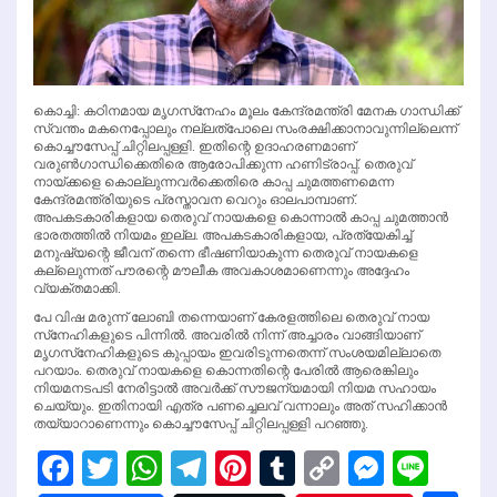
കൊച്ചി: കഠിനമായ മൃഗസ്‌നേഹം മൂലം കേന്ദ്രമന്ത്രി മേനക ഗാന്ധിക്ക്
സ്വന്തം മകനെപ്പോലും നല്ലത്‌പോലെ സംരക്ഷിക്കാനാവുന്നില്ലെന്ന്
കൊച്ചൗസേപ്പ് ചിറ്റിലപ്പള്ളി. ഇതിന്റെ ഉദാഹരണമാണ്
വരുണ്‍ഗാന്ധിക്കെതിരെ ആരോപിക്കുന്ന ഹണിട്രാപ്പ്. തെരുവ്
നായ്ക്കളെ കൊല്ലുന്നവര്‍ക്കെതിരെ കാപ്പ ചുമത്തണമെന്ന
കേന്ദ്രമന്ത്രിയുടെ പ്രസ്താവന വെറും ഓലപാമ്പാണ്.
അപകടകാരികളായ തെരുവ് നായകളെ കൊന്നാല്‍ കാപ്പ ചുമത്താന്‍
ഭാരതത്തില്‍ നിയമം ഇല്ല. അപകടകാരികളായ, പ്രത്യേകിച്ച്
മനുഷ്യന്റെ ജീവന് തന്നെ ഭീഷണിയാകുന്ന തെരുവ് നായകളെ
കല്ലെുന്നത് പൗരന്റെ മൗലീക അവകാശമാണെന്നും അദ്ദേഹം
വ്യക്തമാക്കി.
പേ വിഷ മരുന്ന് ലോബി തന്നെയാണ് കേരളത്തിലെ തെരുവ് നായ
സ്‌നേഹികളുടെ പിന്നില്‍. അവരില്‍ നിന്ന് അച്ചാരം വാങ്ങിയാണ്
മൃഗസ്‌നേഹികളുടെ കുപ്പായം ഇവരിടുന്നതെന്ന് സംശയമില്ലാതെ
പറയാം. തെരുവ് നായകളെ കൊന്നതിന്റെ പേരില്‍ ആരെങ്കിലും
നിയമനടപടി നേരിട്ടാല്‍ അവര്‍ക്ക് സൗജന്യമായി നിയമ സഹായം
ചെയ്യും. ഇതിനായി എത്ര പണച്ചെലവ് വന്നാലും അത് സഹിക്കാന്‍
തയ്യാറാണെന്നും കൊച്ചൗസേപ്പ് ചിറ്റിലപ്പള്ളി പറഞ്ഞു.
Facebook
Twitter
WhatsApp
Telegram
Pinterest
Tumblr
Copy
Messen
Line