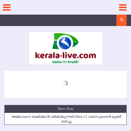
Skip
to
content
Search
News Now
അമ്മാവനെ രക്ഷിക്കാന്‍ ശ്രമിക്കുന്നതിനിടെ 13 വയസുകാരന്‍ മുങ്ങി
മരിച്ചു
കൃഷ്ണഗിരി അപകടം: സഹോദരങ്ങള്‍ക്ക് അന്ത്യാഞ്ജലി