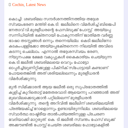
Cochin
,
Latest News
കൊച്ചി: ശബരിമല സന്ദര്‍ശനത്തിനത്തിയ തദ്ദേശ
സ്വയംഭരണ മന്ത്രി കെ.ടി. ജലീലിനെ വിമര്‍ശിച്ച് ബിജെപി
നേതാവ് വി.മുരളീധരന്റെ ഫേസ്ബുക്ക് പോസ്റ്റ്. അയ്യപ്പ
സന്നിധിയില്‍ ഭക്തനായി പോകുന്നതിന് ജാതിമത വര്‍ണ്ണ
ഭാഷാ തടസ്സങ്ങള്‍ ഒന്നും തന്നെയില്ല. കെടി.ജലീലിനോ
കടകംപള്ളിക്കോ അയ്യപ്പഭക്തനെന്ന നിലയില്‍ അവിടെ
കടന്നു ചെല്ലാം. എന്നാല്‍ തദ്ദേശസ്വയം ഭരണ,
ന്യൂനപക്ഷ ക്ഷേമ വകുപ്പുകള്‍ കൈകാര്യം ചെയ്യുന്ന
കെ.ടി.ജലീല്‍ ശബരിമലയെ വെറും ഫോട്ടോ
ഓപ്പര്‍ച്ച്‌യൂണിറ്റിക്കുള്ള പിക്‌നിക് സ്‌പോട്ടായി കണ്ടാണ്
പോയതെങ്കില്‍ അത് ശരിയല്ലെന്നും മുരളീധരന്‍
വിമര്‍ശിക്കുന്നു.
മുന്‍ സിമിക്കാരന്‍ ആയ ജലീല്‍ ഒരു സുപ്രഭാതത്തില്‍
കുളിച്ച് കുറിതൊട്ട് മതേതരവാദി ആയെന്നു പറഞ്ഞാല്‍ അത്
മുഖവിലക്കെടുക്കാന്‍ പറ്റില്ലെന്ന് മുരളീധരന്‍
വിമര്‍ശിക്കുന്നു. തന്റെ അറിവില്‍ ജലീലിന് ശബരിമലയില്‍
പ്രത്യേകിച്ച് റോളൊന്നും ഉണ്ടായിരുന്നില്ല. ശബരിമലയെ
സ്വാര്‍ത്ഥ രാഷ്ട്രീയ താല്‍പര്യത്തിനുള്ള പ്രചരണ
വേദിയാക്കി മാറ്റരുത്. കെ. ടി.ജലീല്‍ സ്വന്തം ഫേസ് ബുക്ക്
അക്കൗണ്ടില്‍ പോസ്റ്റ് ചെയ്ത ശബരിമല ഫോട്ടോകളില്‍