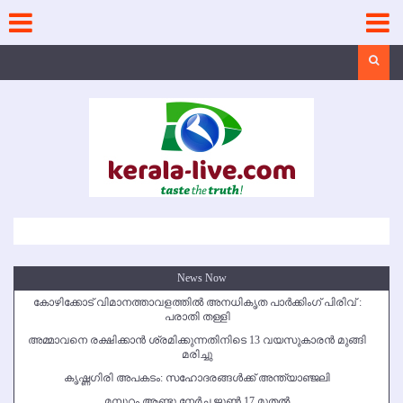
Skip
to
content
Search
News Now
കോഴിക്കോട് വിമാനത്താവളത്തില്‍ അനധികൃത പാര്‍ക്കിംഗ് പിരിവ് :
പരാതി തള്ളി
അമ്മാവനെ രക്ഷിക്കാന്‍ ശ്രമിക്കുന്നതിനിടെ 13 വയസുകാരന്‍ മുങ്ങി
മരിച്ചു
കൃഷ്ണഗിരി അപകടം: സഹോദരങ്ങള്‍ക്ക് അന്ത്യാഞ്ജലി
മമ്പുറം ആണ്ടു നേര്‍ച്ച ജൂണ്‍ 17 മുതല്‍