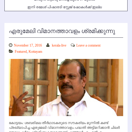
ഇനി രമേശ് പിഷാരടി സ്റ്റേജ് ഷോകള്‍ക്ക് ഇല്ല
എരുമേലി വിമാനത്താവളം ശ്രമിക്കുന്നു
November 17, 2016
kerala-live
Leave a comment
Featured
,
Kottayam
കോട്ടയം: ശബരിമല തീര്‍ഥാടകരുടെ സൗകര്യം മുന്നില്‍ കണ്ട്
പ്രഖ്യാപിച്ച എരുമേലി വിമാനത്താവളം പദ്ധതി അട്ടിമറിക്കാന്‍ ചിലര്‍