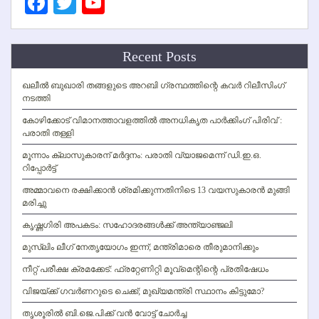
Facebook
Twitter
YouTube
Channel
Recent Posts
ഖലീല്‍ ബുഖാരി തങ്ങളുടെ അറബി ഗ്രന്ഥത്തിന്റെ കവര്‍ റിലീസിംഗ്
നടത്തി
കോഴിക്കോട് വിമാനത്താവളത്തില്‍ അനധികൃത പാര്‍ക്കിംഗ് പിരിവ് :
പരാതി തള്ളി
മൂന്നാം ക്ലാസുകാരന് മര്‍ദ്ദനം: പരാതി വ്യാജമെന്ന് ഡി.ഇ.ഒ.
റിപ്പോര്‍ട്ട്
അമ്മാവനെ രക്ഷിക്കാന്‍ ശ്രമിക്കുന്നതിനിടെ 13 വയസുകാരന്‍ മുങ്ങി
മരിച്ചു
കൃഷ്ണഗിരി അപകടം: സഹോദരങ്ങള്‍ക്ക് അന്ത്യാഞ്ജലി
മുസ്ലിം ലീഗ് നേതൃയോഗം ഇന്ന്; മന്ത്രിമാരെ തീരുമാനിക്കും
നീറ്റ് പരീക്ഷ ക്രമക്കേട്: ഫ്രറ്റേണിറ്റി മൂവ്‌മെന്റിന്റെ പ്രതിഷേധം
വിജയ്ക്ക് ഗവര്‍ണറുടെ ചെക്ക്; മുഖ്യമന്ത്രി സ്ഥാനം കിട്ടുമോ?
തൃശൂരില്‍ ബി.ജെ.പിക്ക് വന്‍ വോട്ട് ചോര്‍ച്ച