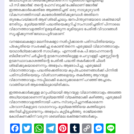
ബോധപൂര്‍വം ശ്രമിക്കുകയാണെന്ന് പൂഞ്ഞാര്‍ എംഎല്‍എ
പി.സി.ജോര്‍ജ്. തന്റെ ഫേസ് ബുക്ക് പേജിലാണ് ജോര്‍ജ്
ഇത്തരക്കാര്‍ക്കെതിരേ ആഞ്ഞടിച്ചത്. ഒരു നാടുമുഴുവന്‍
വികസനത്തിനായി കാതോര്‍ത്തിരിക്കുമ്പോള്‍ അതിനെ
തുരങ്കംവയ്ക്കാന്‍ ആര് ശ്രമിച്ചാലും ജനപിന്തുണയോടെ ശക്തമായി
നേരിടും. മുഖ്യമന്ത്രി പദ്ധതിയെക്കുറിച്ച് സംസാരിച്ചതിന് പിന്നാലെ
വിമാനത്താവളത്തിന് ഉദ്ദേശിക്കുന്ന ഭൂമിയുടെ പേരില്‍ വിവാദങ്ങള്‍
സൃഷ്ടിക്കുന്നത് ബോധപൂര്‍വമാണ്.
വനമേഖലകളോ മലനിരകളോ നശിപ്പിക്കാതെ പരിസ്ഥിതിയെയും
പ്രകൃതിയെ സംരക്ഷിച്ചു കൊണ്ട് തന്നെ എരുമേലി വിമാനത്താവളം
യാഥാര്‍ഥ്യമാക്കാന്‍ സാധിക്കും. എന്നാല്‍ കെ.പി.യോഹന്നാന്റെ
ബിലീവേഴ്‌സ് ചര്‍ച്ചിന്റെ ഉടമസ്ഥതയിലുള്ള ചെറുവള്ളി എസ്റ്റേറ്റിന്റെ
ഉടമസ്ഥാവകാശത്തിന്റെ പേരില്‍ പദ്ധതി തകര്‍ക്കാന്‍ ചിലര്‍
ശ്രമിക്കുകയാണെന്നും അദ്ദേഹം ആരോപിച്ചു. എരുമേലി
വിമാനത്താവളം പദ്ധതിക്കെതിരായ കുപ്രചാരണങ്ങള്‍ക്ക് പിന്നില്‍
പരിസ്ഥിതിയെയും വിശ്വാസങ്ങളെയും തകര്‍ത്തു ആറന്മുള
വിമാനത്താവളം നടപ്പിലാക്കി കൊടുക്കാമെന്ന് പറഞ്ഞ് അച്ചാരം
വാങ്ങിയവര്‍ ആരെങ്കിലുമായിരിക്കാം.
ഇത്തരക്കാര്‍ക്കുള്ള മറുപടിയായി ആറന്മുള വിമാനത്താവളം അടഞ്ഞ
അധ്യായമാണെന്ന് മുഖ്യമന്ത്രി വ്യക്തമാക്കി കഴിഞ്ഞു. എരുമേലി
വിമാനത്താവളത്തിനായി പണം സ്വരൂപിച്ചുനല്‍കാമെന്ന
പ്രവാസികളുടെ വാഗ്ദാനവും മുഖ്യമന്ത്രിയെ കത്തിലൂടെ
അറിയിച്ചിട്ടുണ്ടെന്നും അദ്ദേഹം കൂട്ടിച്ചേര്‍ത്തു. രാജ്യത്തെ
കോടികണക്കിന് വരുന്ന ശബരിമല ഭക്തജനങ്ങള്‍ക്കും.
Facebook
Twitter
WhatsApp
Telegram
Pinterest
Tumblr
Copy
Messen
Line