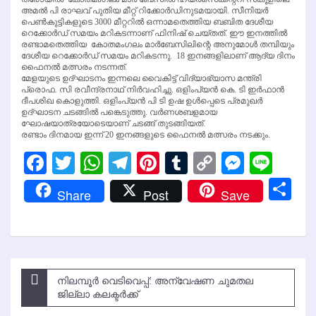
അമല്‍ പി രാഘവ് പുതിയ മീറ്റ് റിക്കോര്‍ഡിനുടമയായി. സീനിയര്‍
പെണ്‍കുട്ടികളുടെ 3000 മീറ്ററില്‍ ഒന്നാമതെത്തിയ ബബിത ദേശീയ
റെക്കോര്‍ഡ് സമയം മറികടന്നാണ് ഫിനിഷ് ചെയ്തത്. ഈ ഇനത്തില്‍
രണ്ടാമതെത്തിയ കോതമംഗലം മാര്‍ബേസിലിന്റെ അനുമോള്‍ തമ്പിയും
ദേശീയ റെക്കോര്‍ഡ് സമയം മറികടന്നു. 18 ഇനങ്ങളിലാണ് ആദ്യ ദിനം
ഫൈനല്‍ മത്സരം നടന്നത്.
മേളയുടെ ഉദ്ഘാടനം ഇന്നലെ വൈകിട്ട് വിദ്യാഭ്യാസ മന്ത്രി
പ്രൊഫ. സി രവീന്ദ്രനാഥ് നിര്‍വഹിച്ചു. ഒളിംപ്യന്‍ കെ. ടി ഇര്‍ഫാന്‍
ദീപശിഖ കൊളുത്തി. ഒളിംപ്യന്‍ പി ടി ഉഷ ഉള്‍പ്പെടെ പ്രമുഖര്‍
ഉദ്ഘാടന ചടങ്ങില്‍ പങ്കെടുത്തു. വര്‍ണശബളമായ
ഘോഷയാത്രയോടെയാണ് ചടങ്ങ് തുടങ്ങിയത്.
രണ്ടാം ദിനമായ ഇന്ന് 20 ഇനങ്ങളുടെ ഫൈനല്‍ മത്സരം നടക്കും.
Facebook
Twitter
WhatsApp
Telegram
Pinterest
Tumblr
Copy
Messen
Line
Link
Sh
Share
Post
Save
Post
നിലമ്പൂര്‍ വെടിവെപ്പ്: അന്വേഷണ ചുമതല
navigation
ജില്ലാ കലക്ടര്‍ക്ക്