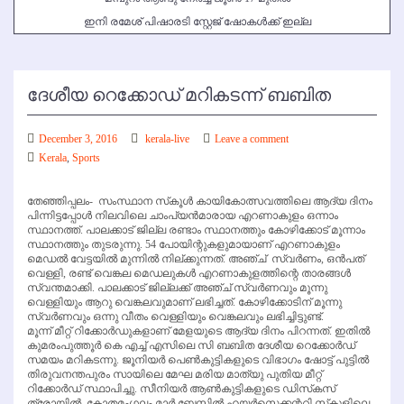
ഇനി രമേശ് പിഷാരടി സ്റ്റേജ് ഷോകള്‍ക്ക് ഇല്ല
ദേശീയ റെക്കോഡ് മറികടന്ന് ബബിത
December 3, 2016
kerala-live
Leave a comment
Kerala
,
Sports
തേഞ്ഞിപ്പലം- സംസ്ഥാന സ്‌കൂള്‍ കായികോത്സവത്തിലെ ആദ്യ ദിനം
പിന്നിട്ടപ്പോള്‍ നിലവിലെ ചാംപ്യന്‍മാരായ എറണാകുളം ഒന്നാം
സ്ഥാനത്ത്. പാലക്കാട് ജില്ല രണ്ടാം സ്ഥാനത്തും കോഴിക്കോട് മൂന്നാം
സ്ഥാനത്തും തുടരുന്നു. 54 പോയിന്റുകളുമായാണ് എറണാകുളം
മെഡല്‍ വേട്ടയില്‍ മുന്നില്‍ നില്ക്കുന്നത്. അഞ്ച് സ്വര്‍ണം, ഒന്‍പത്
വെള്ളി, രണ്ട് വെങ്കല മെഡലുകള്‍ എറണാകുളത്തിന്റെ താരങ്ങള്‍
സ്വന്തമാക്കി. പാലക്കാട് ജില്ലക്ക് അഞ്ച് സ്വര്‍ണവും മൂന്നു
വെള്ളിയും ആറു വെങ്കലവുമാണ് ലഭിച്ചത്. കോഴിക്കോടിന് മൂന്നു
സ്വര്‍ണവും ഒന്നു വീതം വെള്ളിയും വെങ്കലവും ലഭിച്ചിട്ടുണ്ട്.
മൂന്ന് മീറ്റ് റിക്കോര്‍ഡുകളാണ് മേളയുടെ ആദ്യ ദിനം പിറന്നത്. ഇതില്‍
കുമരംപുത്തൂര്‍ കെ എച്ച് എസിലെ സി ബബിത ദേശീയ റെക്കോര്‍ഡ്
സമയം മറികടന്നു. ജൂനിയര്‍ പെണ്‍കുട്ടികളുടെ വിഭാഗം ഷോട്ട് പുട്ടില്‍
തിരുവനന്തപുരം സായിലെ മേഘ മരിയ മാത്യു പുതിയ മീറ്റ്
റിക്കോര്‍ഡ് സ്ഥാപിച്ചു. സീനിയര്‍ ആണ്‍കുട്ടികളുടെ ഡിസ്‌കസ്
ത്രോയില്‍ കോതമംഗലം മാര്‍ ബേസില്‍ ഹയര്‍സെക്കന്ററി സ്‌കൂളിലെ