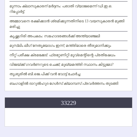
മൂന്നാം ക്ലാസുകാരന് മര്‍ദ്ദനം: പരാതി വ്യാജമെന്ന് ഡി.ഇ.ഒ.
റിപ്പോര്‍ട്ട്
അമ്മാവനെ രക്ഷിക്കാന്‍ ശ്രമിക്കുന്നതിനിടെ 13 വയസുകാരന്‍ മുങ്ങി
മരിച്ചു
കൃഷ്ണഗിരി അപകടം: സഹോദരങ്ങള്‍ക്ക് അന്ത്യാഞ്ജലി
മുസ്ലിം ലീഗ് നേതൃയോഗം ഇന്ന്; മന്ത്രിമാരെ തീരുമാനിക്കും
നീറ്റ് പരീക്ഷ ക്രമക്കേട്: ഫ്രറ്റേണിറ്റി മൂവ്‌മെന്റിന്റെ പ്രതിഷേധം
വിജയ്ക്ക് ഗവര്‍ണറുടെ ചെക്ക്; മുഖ്യമന്ത്രി സ്ഥാനം കിട്ടുമോ?
തൃശൂരില്‍ ബി.ജെ.പിക്ക് വന്‍ വോട്ട് ചോര്‍ച്ച
ബംഗാളില്‍ ദാറുല്‍ഹുദ ഗേള്‍സ് ക്യാമ്പസ് പ്രവര്‍ത്തനം തുടങ്ങി
33229