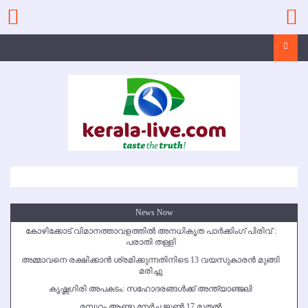
Skip
to
content
Search
News Now
കോഴിക്കോട് വിമാനത്താവളത്തില്‍ അനധികൃത പാര്‍ക്കിംഗ് പിരിവ് :
പരാതി തള്ളി
അമ്മാവനെ രക്ഷിക്കാന്‍ ശ്രമിക്കുന്നതിനിടെ 13 വയസുകാരന്‍ മുങ്ങി
മരിച്ചു
കൃഷ്ണഗിരി അപകടം: സഹോദരങ്ങള്‍ക്ക് അന്ത്യാഞ്ജലി
മമ്പുറം ആണ്ടു നേര്‍ച്ച ജൂണ്‍ 17 മുതല്‍