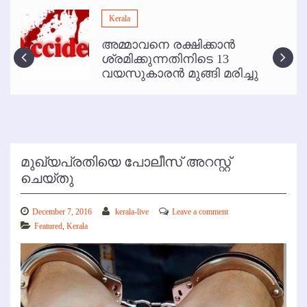
മമ്പുറം ആണ്ടു നേര്‍ച്ച ജൂണ്‍ 17 മുതല്‍
Kerala
ഇനി രമേശ് പിഷാരടി സ്റ്റേജ് ഷോകള്‍ക്ക് ഇല്ല
അമ്മാവനെ രക്ഷിക്കാന്‍
കോഴിക്കോട് വിമാനത്താവളത്തില്‍ അനധികൃത പാര്‍ക്കിംഗ് പിരിവ് :
ശ്രമിക്കുന്നതിനിടെ 13
പരാതി തള്ളി
വയസുകാരന്‍ മുങ്ങി മരിച്ചു
മുഖ്യപ്രതിയെ പോലീസ് അറസ്റ്റ്
ചെയ്തു
December 7, 2016
kerala-live
Leave a comment
Featured
,
Kerala