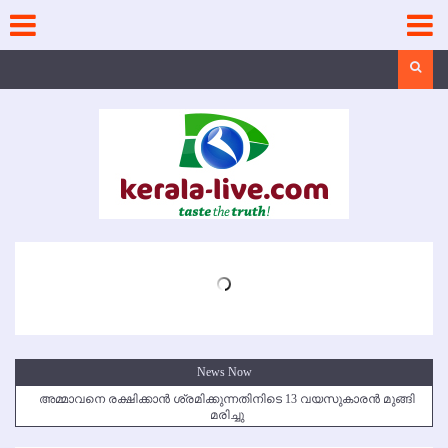
Skip
to
content
Search
News Now
അമ്മാവനെ രക്ഷിക്കാന്‍ ശ്രമിക്കുന്നതിനിടെ 13 വയസുകാരന്‍ മുങ്ങി
മരിച്ചു
കൃഷ്ണഗിരി അപകടം: സഹോദരങ്ങള്‍ക്ക് അന്ത്യാഞ്ജലി