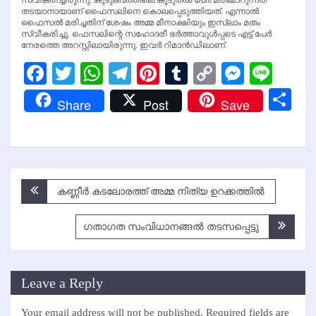
തടയാനായാണ് ഫൈസലിനെ കൊലപ്പെടുത്തിയത്. എന്നാല്‍
ഫൈസല്‍ മരിച്ചതിന് ശേഷം അമ്മ മീനാക്ഷിയും ഇസ്ലാം മതം
സ്വീകരിച്ചു. ഫെസലിന്റെ സഹോദരീ ഭര്‍ത്താവുള്‍പ്പടെ എട്ട് പേര്‍
നേരത്തെ അറസ്റ്റിലായിരുന്നു. ഇവര്‍ റിമാന്‍ഡിലാണ്.
Facebook
Twitter
WhatsApp
Telegram
Pinterest
Tumblr
Copy
Messen
Line
Link
Sh
Share
Post
Save
Post
കണ്ണീര്‍ കടലോരത്ത് അമ്മ നിത്യ ഉറക്കത്തില്‍
navigation
ഗതാഗത സംവിധാനങ്ങല്‍ തടസപ്പെട്ടു
Leave a Reply
Your email address will not be published.
Required fields are