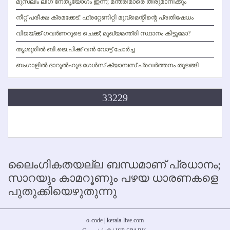
മുസ്ലിം ലീഗ് നേതൃയോഗം ഇന്ന്; മന്ത്രിമാരെ തീരുമാനിക്കും
നീറ്റ് പരീക്ഷ ക്രമക്കേട്: ഫ്രറ്റേണിറ്റി മൂവ്‌മെന്റിന്റെ പ്രതിഷേധം
വിജയ്ക്ക് ഗവര്‍ണറുടെ ചെക്ക്; മുഖ്യമന്ത്രി സ്ഥാനം കിട്ടുമോ?
തൃശൂരില്‍ ബി.ജെ.പിക്ക് വന്‍ വോട്ട് ചോര്‍ച്ച
ബംഗാളില്‍ ദാറുല്‍ഹുദ ഗേള്‍സ് ക്യാമ്പസ് പ്രവര്‍ത്തനം തുടങ്ങി
33229
ലൈംഗികതയല്ല ബന്ധമാണ് പ്രധാനം;
സാറയും കാമറൂണും പഴയ ധാരണകളെ
പുതുക്കിയെഴുതുന്നു
o-code | kerala-live.com