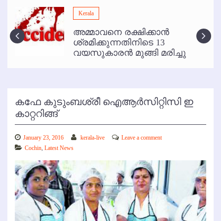
മമ്പുറം ആണ്ടു നേര്‍ച്ച ജൂണ്‍ 17 മുതല്‍
Kerala
ഇനി രമേശ് പിഷാരടി സ്റ്റേജ് ഷോകള്‍ക്ക് ഇല്ല
അമ്മാവനെ രക്ഷിക്കാന്‍
കോഴിക്കോട് വിമാനത്താവളത്തില്‍ അനധികൃത പാര്‍ക്കിംഗ് പിരിവ് :
ശ്രമിക്കുന്നതിനിടെ 13
പരാതി തള്ളി
വയസുകാരന്‍ മുങ്ങി മരിച്ചു
കഫേ കുടുംബശ്രീ ഐആര്‍സിറ്റിസി ഇ
കാറ്ററിങ്ങ്
January 23, 2016
kerala-live
Leave a comment
Cochin
,
Latest News