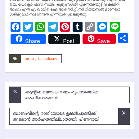
ജയ, ഡോക്ടര്‍ എസ്. സലീം, കുടുംബശ്രീ എക്‌സിക്യൂട്ടീവ് കമ്മിറ്റി
അംഗം എന്‍.എ. ഖാലിദ്, ഐ.ആര്‍.സി.റ്റി.സി റീജ്യണല്‍ മാനേജര്‍
ശ്രീകുമാര്‍ സദാനന്ദന്‍ എന്നിവര്‍ പങ്കെടുത്തു.
Facebook
Twitter
WhatsApp
Telegram
Pinterest
Tumblr
Copy
Messen
Line
Link
Sh
Share
Post
Save
cochin
,
kudumbasree
Post
ആന്റിബയോട്ടിക് നയം രൂപരേഖയ്ക്ക്
navigation
അംഗീകാരമായി
ബാബുവിന്റെ രാജിയോടെ ഉമ്മന്‍ചാണ്ടിക്ക്
തുടരാന്‍ അര്‍ഹതയില്ലാതായി: പിണറായി