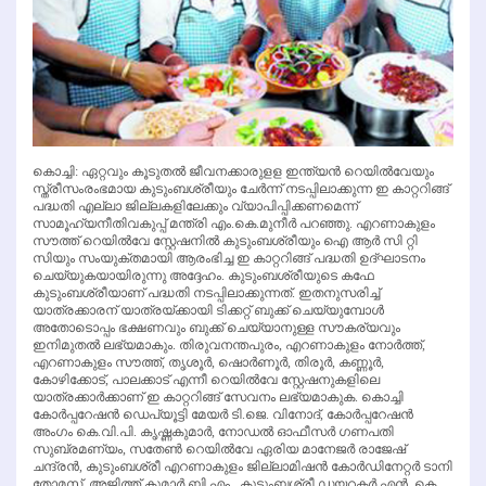
കൊച്ചി: ഏറ്റവും കൂടുതല്‍ ജീവനക്കാരുളള ഇന്ത്യന്‍ റെയില്‍വേയും
സ്ത്രീസംരംഭമായ കുടുംബശ്രീയും ചേര്‍ന്ന് നടപ്പിലാക്കുന്ന ഇ കാറ്ററിങ്ങ്
പദ്ധതി എല്ലാ ജില്ലകളിലേക്കും വ്യാപിപ്പിക്കണമെന്ന്
സാമൂഹ്യനീതിവകുപ്പ് മന്ത്രി എം.കെ.മുനീര്‍ പറഞ്ഞു. എറണാകുളം
സൗത്ത് റെയില്‍വേ സ്റ്റേഷനില്‍ കുടുംബശ്രീയും ഐ ആര്‍ സി റ്റി
സിയും സംയുക്തമായി ആരംഭിച്ച ഇ കാറ്ററിങ്ങ് പദ്ധതി ഉദ്ഘാടനം
ചെയ്യുകയായിരുന്നു അദ്ദേഹം. കുടുംബശ്രീയുടെ കഫേ
കുടുംബശ്രീയാണ് പദ്ധതി നടപ്പിലാക്കുന്നത്. ഇതനുസരിച്ച്
യാത്രക്കാരന് യാത്രയ്ക്കായി ടിക്കറ്റ് ബുക്ക് ചെയ്യുമ്പോള്‍
അതോടൊപ്പം ഭക്ഷണവും ബുക്ക് ചെയ്യാനുള്ള സൗകര്യവും
ഇനിമുതല്‍ ലഭ്യമാകും. തിരുവനന്തപുരം, എറണാകുളം നോര്‍ത്ത്,
എറണാകുളം സൗത്ത്, തൃശൂര്‍, ഷൊര്‍ണൂര്‍, തിരൂര്‍, കണ്ണൂര്‍,
കോഴിക്കോട്, പാലക്കാട് എന്നീ റെയില്‍വേ സ്റ്റേഷനുകളിലെ
യാത്രക്കാര്‍ക്കാണ് ഇ കാറ്ററിങ്ങ് സേവനം ലഭ്യമാകുക. കൊച്ചി
കോര്‍പ്പറേഷന്‍ ഡെപ്യൂട്ടി മേയര്‍ ടി.ജെ. വിനോദ്, കോര്‍പ്പറേഷന്‍
അംഗം കെ.വി.പി. കൃഷ്ണകുമാര്‍, നോഡല്‍ ഓഫീസര്‍ ഗണപതി
സുബ്രമണ്യം, സതേണ്‍ റെയില്‍വേ ഏരിയ മാനേജര്‍ രാജേഷ്
ചന്ദ്രന്‍, കുടുംബശ്രീ എറണാകുളം ജില്ലാമിഷന്‍ കോര്‍ഡിനേറ്റര്‍ ടാനി
തോമസ്, അജിത്ത് കുമാര്‍ ബി.എം., കുടുംബശ്രീ ഡയറക്ടര്‍ എന്‍. കെ.