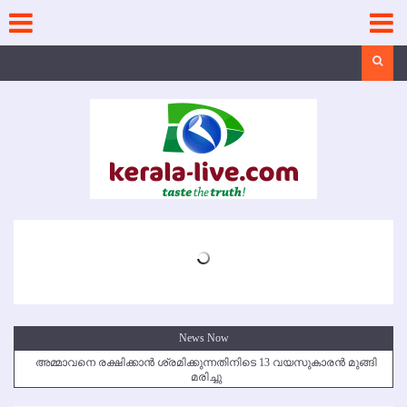
Skip
to
content
Search
News Now
അമ്മാവനെ രക്ഷിക്കാന്‍ ശ്രമിക്കുന്നതിനിടെ 13 വയസുകാരന്‍ മുങ്ങി
മരിച്ചു
കൃഷ്ണഗിരി അപകടം: സഹോദരങ്ങള്‍ക്ക് അന്ത്യാഞ്ജലി