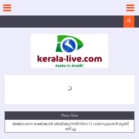
Skip
to
content
Search
News Now
അമ്മാവനെ രക്ഷിക്കാന്‍ ശ്രമിക്കുന്നതിനിടെ 13 വയസുകാരന്‍ മുങ്ങി
മരിച്ചു
കൃഷ്ണഗിരി അപകടം: സഹോദരങ്ങള്‍ക്ക് അന്ത്യാഞ്ജലി