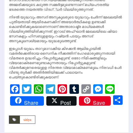
സേനാവിഭാഗത്തെ സിറിയയിലേക്ക് അയക്കുന്നതിനെതിരെ
അമേരിക്കയുടെ കടുത്ത സമ്മര്‍ദ്ദമുണ്ടെന്നാണ് മധ്യപൗരത്യ
ദേശത്തെ നയതന്ത്ര വിദഗ്്ധര്‍ വിലയിരുത്തുന്നത്.
നിഴല്‍ യുദ്ധവും അസദ് അനുകൂലരുടെ യുദ്ധവും ചേര്‍ന്ന് മേഖലയില്‍
പുതിയതായി ആയിരകണക്കിന് അഭയാര്‍ത്ഥികളെ ഉണ്ടാക്കി
കൊണ്ടിരിക്കുകയാണെന്നാണ് അന്താരാഷ്ട്ര മാധ്യമങ്ങള്‍
വിലയിരുത്തിയിരിക്കുന്നത്. ഇറാഖ് അഫ്ഘാന്‍ മേഖലയിലെ ഷിയാ
സേനകളും ഹിസബുളളയും റഷ്യന്‍ പടയും അസദ്
അനുകൂലസഖ്യമായും യുദ്ധമുഖത്തുണ്ട്.
ഇപ്പോള്‍ യുദ്ധം താറുമാറാക്കിയ കിഴക്കന്‍ ആലിപ്പോയില്‍
വമതര്‍ക്കെതിരായ സൈനിക നീക്കത്തിന് രംഗമൊരുങ്ങുന്നതായി
വിമതരെ ഉദ്ധരിച്ചും റിപ്പോര്‍ട്ടുകളുണ്ട്. ഒരോ നിമിഷങ്ങളിലും
വ്യോമാക്രമണമുണ്ടാകുന്നതായും റിപ്പോര്‍ട്ടുകളുണ്ട്.
വിമതര്‍ക്കുനേരെയുളള നിരന്തര വ്യോമാക്രമണമൂലം നിരവധി പേര്‍
വീണ്ടു തുര്‍ക്കി അതിര്‍ത്തിയിലേക്ക് പാലായനം
ചെയ്തുകൊണ്ടിരിക്കുകയാണ്.
Facebook
Twitter
WhatsApp
Telegram
Pinterest
Tumblr
Copy
Messen
Line
Link
Sh
Share
Post
Save
siriya