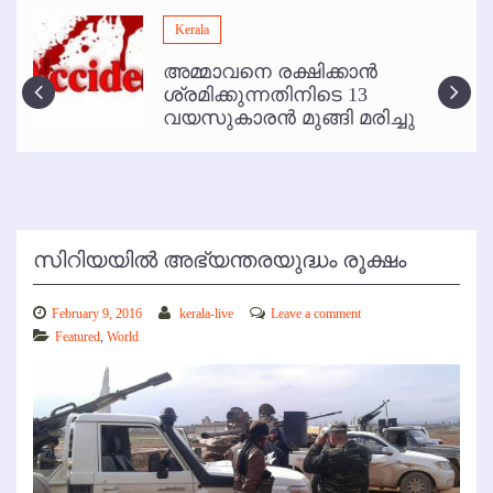
മമ്പുറം ആണ്ടു നേര്‍ച്ച ജൂണ്‍ 17 മുതല്‍
Kerala
ഇനി രമേശ് പിഷാരടി സ്റ്റേജ് ഷോകള്‍ക്ക് ഇല്ല
അമ്മാവനെ രക്ഷിക്കാന്‍
കോഴിക്കോട് വിമാനത്താവളത്തില്‍ അനധികൃത പാര്‍ക്കിംഗ് പിരിവ് :
ശ്രമിക്കുന്നതിനിടെ 13
പരാതി തള്ളി
വയസുകാരന്‍ മുങ്ങി മരിച്ചു
സിറിയയില്‍ അഭ്യന്തരയുദ്ധം രൂക്ഷം
February 9, 2016
kerala-live
Leave a comment
Featured
,
World