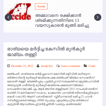
മമ്പുറം ആണ്ടു നേര്‍ച്ച ജൂണ്‍ 17 മുതല്‍
Kerala
ഇനി രമേശ് പിഷാരടി സ്റ്റേജ് ഷോകള്‍ക്ക് ഇല്ല
അമ്മാവനെ രക്ഷിക്കാന്‍
കോഴിക്കോട് വിമാനത്താവളത്തില്‍ അനധികൃത പാര്‍ക്കിംഗ് പിരിവ് :
ശ്രമിക്കുന്നതിനിടെ 13
പരാതി തള്ളി
വയസുകാരന്‍ മുങ്ങി മരിച്ചു
ഭാര്യയെ മര്‍ദ്ദിച്ച കേസില്‍ മുന്‍കൂര്‍
ജാമ്യം തള്ളി
December 21, 2015
kerala-live
Leave a comment
Crime
മഞ്ചേരി- ഭാര്യയെ മര്‍ദ്ദിച്ചുവെന്ന കേസില്‍ ഒളിവില്‍ കഴിയുന്ന
ഭര്‍ത്താവിന്റെ മുന്‍കൂര്‍ ജാമ്യാപേക്ഷ മഞ്ചേരി ജില്ലാ സെഷന്‍സ്
കോടതി തള്ളി. തേഞ്ഞിപ്പലം പുല്ലിപ്പറമ്പ് നാലകത്ത് വെളുത്തപറമ്പില്‍
അബുദുല്‍ ഹമീദിന്റെ മുന്‍കൂര്‍ ജാമ്യാപേക്ഷയാണ് ജില്ലാ
സെഷന്‍സ് ജഡ്ജി എം ആര്‍ അനിത തള്ളിയത്. 2015 നവംബര്‍ രണ്ടിന്
രാത്രി 10 മണിക്കാണ് സംഭവം. ചേലേമ്പ്ര പാറയില്‍ ബീരാന്‍കുട്ടിയുടെ
മകള്‍ റംല (40) ആണ് പരാതിക്കാരി. സ്ത്രീധനമായി ലഭിച്ച 25 പവന്‍
സ്വര്‍ണ്ണാഭരണങ്ങളും 20000 രൂപയും എടുത്തുപറ്റിയ ഭര്‍ത്താവ്
കൂടൂതല്‍ ആവശ്യപ്പെട്ട് മര്‍ദ്ദിച്ചതില്‍ റംലയും കയ്യെല്ല്