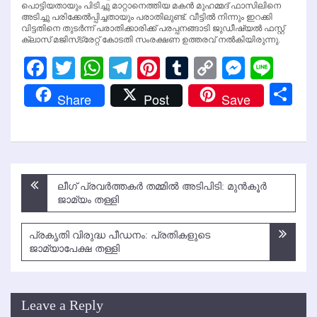
പൊട്ടിയതായും പിടിച്ചു മാറ്റാനെത്തിയ മകന്‍ മുഹമ്മദ് ഫാസിലിനെ
അടിച്ചു പരിക്കേല്‍പ്പിച്ചതായും പരാതിലുണ്ട്. വീട്ടില്‍ നിന്നും ഇറക്കി
വിട്ടതിനെ തുടര്‍ന്ന് പരാതിക്കാരിക്ക് പരപ്പനങ്ങാടി ജുഡീഷ്യല്‍ ഫസ്റ്റ്
ക്ലാസ് മജിസ്‌ട്രേറ്റ് കോടതി സംരക്ഷണ ഉത്തരവ് നല്‍കിയിരുന്നു.
Facebook
Twitter
WhatsApp
Telegram
Pinterest
Tumblr
Copy
Messen
Line
Link
Sh
Share
Post
Save
Post
ലീഗ് പ്രവര്‍ത്തകര്‍ തമ്മില്‍ അടിപിടി: മുന്‍കൂര്‍
navigation
ജാമ്യം തള്ളി
പ്രകൃതി വിരുദ്ധ പീഡനം: പ്രതികളുടെ
ജാമ്യാപേക്ഷ തള്ളി
Leave a Reply