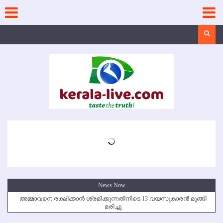
Skip
to
content
Search
News Now
അമ്മാവനെ രക്ഷിക്കാന്‍ ശ്രമിക്കുന്നതിനിടെ 13 വയസുകാരന്‍ മുങ്ങി
മരിച്ചു
കൃഷ്ണഗിരി അപകടം: സഹോദരങ്ങള്‍ക്ക് അന്ത്യാഞ്ജലി