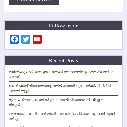
Follow us on
Facebook
Twitter
YouTube
Channel
Recent Posts
ഖലീല്‍ ബുഖാരി തങ്ങളുടെ അറബി ഗ്രന്ഥത്തിന്റെ കവര്‍ റിലീസിംഗ്
നടത്തി
കോഴിക്കോട് വിമാനത്താവളത്തില്‍ അനധികൃത പാര്‍ക്കിംഗ് പിരിവ് :
പരാതി തള്ളി
മൂന്നാം ക്ലാസുകാരന് മര്‍ദ്ദനം: പരാതി വ്യാജമെന്ന് ഡി.ഇ.ഒ.
റിപ്പോര്‍ട്ട്
അമ്മാവനെ രക്ഷിക്കാന്‍ ശ്രമിക്കുന്നതിനിടെ 13 വയസുകാരന്‍ മുങ്ങി
മരിച്ചു