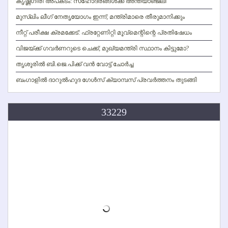
കൃഷ്ണഗിരി അപകടം: സഹോദരങ്ങള്‍ക്ക് അന്ത്യാഞ്ജലി
മുസ്ലിം ലീഗ് നേതൃയോഗം ഇന്ന്; മന്ത്രിമാരെ തീരുമാനിക്കും
നീറ്റ് പരീക്ഷ ക്രമക്കേട്: ഫ്രറ്റേണിറ്റി മൂവ്‌മെന്റിന്റെ പ്രതിഷേധം
വിജയ്ക്ക് ഗവര്‍ണറുടെ ചെക്ക്; മുഖ്യമന്ത്രി സ്ഥാനം കിട്ടുമോ?
തൃശൂരില്‍ ബി.ജെ.പിക്ക് വന്‍ വോട്ട് ചോര്‍ച്ച
ബംഗാളില്‍ ദാറുല്‍ഹുദ ഗേള്‍സ് ക്യാമ്പസ് പ്രവര്‍ത്തനം തുടങ്ങി
33229