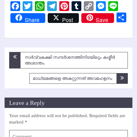
Facebook
Twitter
WhatsApp
Telegram
Pinterest
Tumblr
Copy
Messen
Line
Link
Sh
Share
Post
Save
Post
സര്‍വ്വകക്ഷി സന്ദര്‍ശനത്തിനിടയിലും കശ്മീര്‍
navigation
അശാന്തം
മാധ്യമങ്ങളെ അകറ്റുന്നത് അവഹേളനം
Leave a Reply
Your email address will not be published.
Required fields are
marked
*