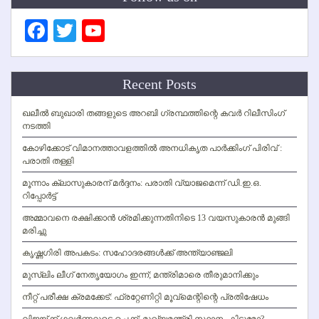
Facebook
Twitter
YouTube
Channel
Recent Posts
ഖലീല്‍ ബുഖാരി തങ്ങളുടെ അറബി ഗ്രന്ഥത്തിന്റെ കവര്‍ റിലീസിംഗ്
നടത്തി
കോഴിക്കോട് വിമാനത്താവളത്തില്‍ അനധികൃത പാര്‍ക്കിംഗ് പിരിവ് :
പരാതി തള്ളി
മൂന്നാം ക്ലാസുകാരന് മര്‍ദ്ദനം: പരാതി വ്യാജമെന്ന് ഡി.ഇ.ഒ.
റിപ്പോര്‍ട്ട്
അമ്മാവനെ രക്ഷിക്കാന്‍ ശ്രമിക്കുന്നതിനിടെ 13 വയസുകാരന്‍ മുങ്ങി
മരിച്ചു
കൃഷ്ണഗിരി അപകടം: സഹോദരങ്ങള്‍ക്ക് അന്ത്യാഞ്ജലി
മുസ്ലിം ലീഗ് നേതൃയോഗം ഇന്ന്; മന്ത്രിമാരെ തീരുമാനിക്കും
നീറ്റ് പരീക്ഷ ക്രമക്കേട്: ഫ്രറ്റേണിറ്റി മൂവ്‌മെന്റിന്റെ പ്രതിഷേധം
വിജയ്ക്ക് ഗവര്‍ണറുടെ ചെക്ക്; മുഖ്യമന്ത്രി സ്ഥാനം കിട്ടുമോ?