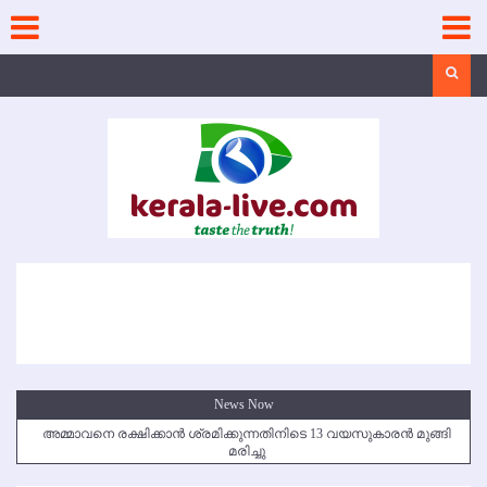
Skip
to
content
Search
News Now
അമ്മാവനെ രക്ഷിക്കാന്‍ ശ്രമിക്കുന്നതിനിടെ 13 വയസുകാരന്‍ മുങ്ങി
മരിച്ചു
കൃഷ്ണഗിരി അപകടം: സഹോദരങ്ങള്‍ക്ക് അന്ത്യാഞ്ജലി