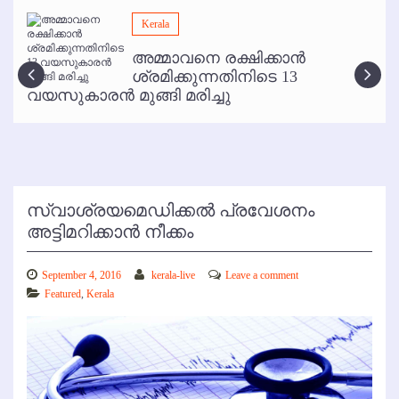
മമ്പുറം ആണ്ടു നേര്‍ച്ച ജൂണ്‍ 17 മുതല്‍
Kerala
ഇനി രമേശ് പിഷാരടി സ്റ്റേജ് ഷോകള്‍ക്ക് ഇല്ല
അമ്മാവനെ രക്ഷിക്കാന്‍
കോഴിക്കോട് വിമാനത്താവളത്തില്‍ അനധികൃത പാര്‍ക്കിംഗ് പിരിവ് :
ശ്രമിക്കുന്നതിനിടെ 13
പരാതി തള്ളി
വയസുകാരന്‍ മുങ്ങി മരിച്ചു
സ്വാശ്രയമെഡിക്കല്‍ പ്രവേശനം
അട്ടിമറിക്കാന്‍ നീക്കം
September 4, 2016
kerala-live
Leave a comment
Featured
,
Kerala