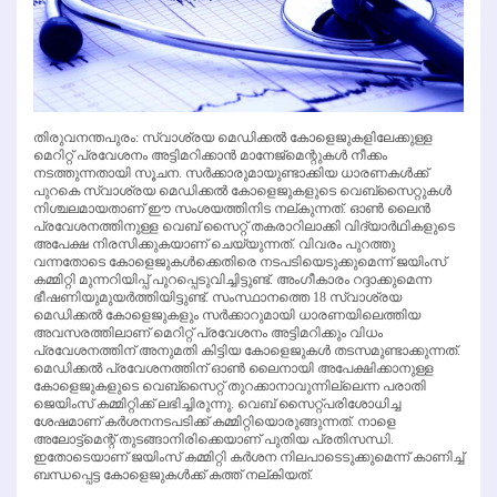
തിരുവനന്തപുരം: സ്വാശ്രയ മെഡിക്കല്‍ കോളെജുകളിലേക്കുള്ള
മെറിറ്റ് പ്രവേശനം അട്ടിമറിക്കാന്‍ മാനേജ്‌മെന്റുകള്‍ നീക്കം
നടത്തുന്നതായി സൂചന. സര്‍ക്കാരുമായുണ്ടാക്കിയ ധാരണകള്‍ക്ക്
പുറകെ സ്വാശ്രയ മെഡിക്കല്‍ കോളെജുകളുടെ വെബ്‌സൈറ്റുകള്‍
നിശ്ചലമായതാണ് ഈ സംശയത്തിനിട നല്കുന്നത്. ഓണ്‍ ലൈന്‍
പ്രവേശനത്തിനുള്ള വെബ് സൈറ്റ് തകരാറിലാക്കി വിദ്യാര്‍ഥികളുടെ
അപേക്ഷ നിരസിക്കുകയാണ് ചെയ്യുന്നത്. വിവരം പുറത്തു
വന്നതോടെ കോളെജുകള്‍ക്കെതിരെ നടപടിയെടുക്കുമെന്ന് ജയിംസ്
കമ്മിറ്റി മുന്നറിയിപ്പ് പുറപ്പെടുവിച്ചിട്ടുണ്ട്. അംഗീകാരം റദ്ദാക്കുമെന്ന
ഭീഷണിയുമുയര്‍ത്തിയിട്ടുണ്ട്. സംസ്ഥാനത്തെ 18 സ്വാശ്രയ
മെഡിക്കല്‍ കോളെജുകളും സര്‍ക്കാറുമായി ധാരണയിലെത്തിയ
അവസരത്തിലാണ് മെറിറ്റ് പ്രവേശനം അട്ടിമറിക്കും വിധം
പ്രവേശനത്തിന് അനുമതി കിട്ടിയ കോളെജുകള്‍ തടസമുണ്ടാക്കുന്നത്.
മെഡിക്കല്‍ പ്രവേശനത്തിന് ഓണ്‍ ലൈനായി അപേക്ഷിക്കാനുള്ള
കോളെജുകളുടെ വെബ്‌സൈറ്റ് തുറക്കാനാവുന്നില്ലെന്ന പരാതി
ജെയിംസ് കമ്മിറ്റിക്ക് ലഭിച്ചിരുന്നു. വെബ് സൈറ്റ്പരിശോധിച്ച
ശേഷമാണ് കര്‍ശനനടപടിക്ക് കമ്മിറ്റിയൊരുങ്ങുന്നത്. നാളെ
അലോട്ട്‌മെന്റ് തുടങ്ങാനിരിക്കെയാണ് പുതിയ പ്രതിസന്ധി.
ഇതോടെയാണ് ജയിംസ് കമ്മിറ്റി കര്‍ശന നിലപാടെടുക്കുമെന്ന് കാണിച്ച്
ബന്ധപ്പെട്ട കോളെജുകള്‍ക്ക് കത്ത് നല്കിയത്.