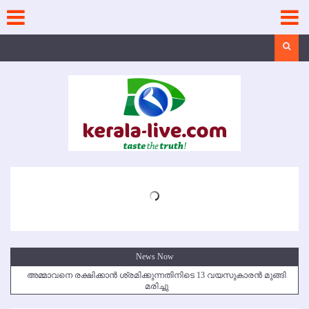
Skip
to
content
Search
News Now
അമ്മാവനെ രക്ഷിക്കാന്‍ ശ്രമിക്കുന്നതിനിടെ 13 വയസുകാരന്‍ മുങ്ങി
മരിച്ചു
കൃഷ്ണഗിരി അപകടം: സഹോദരങ്ങള്‍ക്ക് അന്ത്യാഞ്ജലി