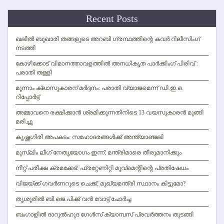
Recent Posts
ഖലീല്‍ ബുഖാരി തങ്ങളുടെ അറബി ഗ്രന്ഥത്തിന്റെ കവര്‍ റിലീസിംഗ്
നടത്തി
കോഴിക്കോട് വിമാനത്താവളത്തില്‍ അനധികൃത പാര്‍ക്കിംഗ് പിരിവ് :
പരാതി തള്ളി
മൂന്നാം ക്ലാസുകാരന് മര്‍ദ്ദനം: പരാതി വ്യാജമെന്ന് ഡി.ഇ.ഒ.
റിപ്പോര്‍ട്ട്
അമ്മാവനെ രക്ഷിക്കാന്‍ ശ്രമിക്കുന്നതിനിടെ 13 വയസുകാരന്‍ മുങ്ങി
മരിച്ചു
കൃഷ്ണഗിരി അപകടം: സഹോദരങ്ങള്‍ക്ക് അന്ത്യാഞ്ജലി
മുസ്ലിം ലീഗ് നേതൃയോഗം ഇന്ന്; മന്ത്രിമാരെ തീരുമാനിക്കും
നീറ്റ് പരീക്ഷ ക്രമക്കേട്: ഫ്രറ്റേണിറ്റി മൂവ്‌മെന്റിന്റെ പ്രതിഷേധം
വിജയ്ക്ക് ഗവര്‍ണറുടെ ചെക്ക്; മുഖ്യമന്ത്രി സ്ഥാനം കിട്ടുമോ?
തൃശൂരില്‍ ബി.ജെ.പിക്ക് വന്‍ വോട്ട് ചോര്‍ച്ച
ബംഗാളില്‍ ദാറുല്‍ഹുദ ഗേള്‍സ് ക്യാമ്പസ് പ്രവര്‍ത്തനം തുടങ്ങി