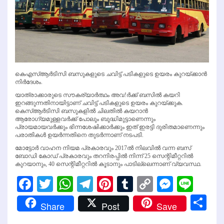
കെഎസ്ആര്‍ടിസി ബസുകളുടെ ചവിട്ട് പടികളുടെ ഉയരം കുറയ്ക്കാന്‍
നിര്‍ദേശം.
യാത്രാക്കാരുടെ സൗകര്യാര്‍ത്ഥം അവ!ര്‍ക്ക് ബസില്‍ കയറി
ഇറങ്ങുന്നതിനായിട്ടാണ് ചവിട്ട് പടികളുടെ ഉയരം കുറയ്ക്കുക.
കെസ്ആര്‍ടിസി ബസുകളില്‍ ചിലതില്‍ കയറാന്‍
ആരോഗ്യമുള്ളവര്‍ക്ക് പോലും ബുദ്ധിമുട്ടാണെന്നും
പ്രായമായവര്‍ക്കും ഭിന്നശേഷിക്കാര്‍ക്കും ഇത് ഇരട്ടി ദുരിതമാണെന്നും
പരാതികള്‍ ഉയര്‍ന്നതിനെ തുടര്‍ന്നാണ് നടപടി.
മോട്ടോര്‍ വാഹന നിയമ പ്രകാരവും 2017ല്‍ നിലവില്‍ വന്ന ബസ്
ബോഡി കോഡ് പ്രകാരവും തറനിരപ്പില്‍ നിന്ന് 25 സെന്റിമീറ്ററില്‍
കുറയാനും, 40 സെന്റിമീറ്ററില്‍ കൂടാനും പാടില്ലെന്നാണ് വ്യവസ്ഥ.
Facebook
Twitter
WhatsApp
Telegram
Pinterest
Tumblr
Copy
Messen
Line
Link
Sh
Share
Post
Save