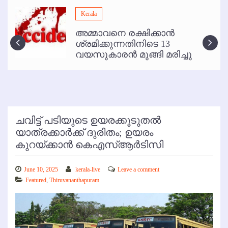
മമ്പുറം ആണ്ടു നേര്‍ച്ച ജൂണ്‍ 17 മുതല്‍
Kerala
ഇനി രമേശ് പിഷാരടി സ്റ്റേജ് ഷോകള്‍ക്ക് ഇല്ല
അമ്മാവനെ രക്ഷിക്കാന്‍
കോഴിക്കോട് വിമാനത്താവളത്തില്‍ അനധികൃത പാര്‍ക്കിംഗ് പിരിവ് :
ശ്രമിക്കുന്നതിനിടെ 13
പരാതി തള്ളി
വയസുകാരന്‍ മുങ്ങി മരിച്ചു
ചവിട്ട് പടിയുടെ ഉയരക്കൂടുതല്‍
യാത്രക്കാര്‍ക്ക് ദുരിതം; ഉയരം
കുറയ്ക്കാന്‍ കെഎസ്ആര്‍ടിസി
June 10, 2025
kerala-live
Leave a comment
Featured
,
Thiruvananthapuram